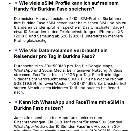
✦
Wie viele eSIM-Profile kann ich auf meinem
Handy für Burkina Faso speichern?
Die meisten Handys speichern 5-10 eSIM-Profile. Sie können
Ihre Burkina Faso eSIM neben Ihrer heimischen SIM und bis zu
8 anderen Ländernprofilen speichern. Das Umschalten dauert
etwa 10 Sekunden in den Telefoneinstellungen. iPhone ab XS
(2018+) und Samsung ab S20 (2020+) unterstützen mehrere
Profile gleichzeitig.
✦
Wie viel Datenvolumen verbraucht ein
Reisender pro Tag in Burkina Faso?
Durchschnittlich 300-500MB pro Tag für Google Maps,
WhatsApp und Social Media. Bei intensiver Nutzung (Videos
streamen, FaceTime) bis zu 1-2GB pro Tag. Eine 5-minütige
Videoansicht verbraucht etwa 50MB. Für eine Woche reichen
5GB ($9.99), für zwei Wochen 10GB ($14.99). Bei Unsicherheit
starten Sie mit einem kleineren Tarif und buchen bei Bedarf
nach.
✦
Kann ich WhatsApp und FaceTime mit eSIM in
Burkina Faso nutzen?
Ja — alle datenbasierten Apps funktionieren ohne
Einschränkungen. Ein 5GB Tarif reicht für etwa 500 Stunden
WhatsApp-Audio oder 10 Stunden FaceTime-Video. Ein 30-
minütiges Zoom-Meeting verbraucht etwa 150-300MB. Oranges