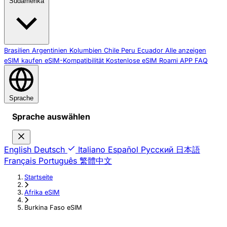
Südamerika
Brasilien
Argentinien
Kolumbien
Chile
Peru
Ecuador
Alle anzeigen
eSIM kaufen
eSIM-Kompatibilität
Kostenlose eSIM
Roami APP
FAQ
Sprache
Sprache auswählen
English
Deutsch
Italiano
Español
Русский
日本語
Français
Português
繁體中文
Startseite
›
Afrika eSIM
›
Burkina Faso eSIM