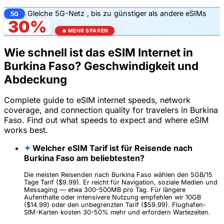
Gleiche
5G-Netz
, bis zu
günstiger als andere eSIMs
5G
30%
🔥 MEHR SPAREN
Wie schnell ist das eSIM Internet in
Burkina Faso? Geschwindigkeit und
Abdeckung
Complete guide to eSIM internet speeds, network
coverage, and connection quality for travelers in Burkina
Faso. Find out what speeds to expect and where eSIM
works best.
✦
Welcher eSIM Tarif ist für Reisende nach
Burkina Faso am beliebtesten?
Die meisten Reisenden nach Burkina Faso wählen den 5GB/15
Tage Tarif ($9.99). Er reicht für Navigation, soziale Medien und
Messaging — etwa 300-500MB pro Tag. Für längere
Aufenthalte oder intensivere Nutzung empfehlen wir 10GB
($14.99) oder den unbegrenzten Tarif ($59.99). Flughafen-
SIM-Karten kosten 30-50% mehr und erfordern Wartezeiten.