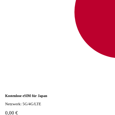
Kostenlose eSIM für Japan
×
Zeitlich begrenztes Angebot
Netzwerk: 5G/4G/LTE
Rabattcode
web20
0,00 €