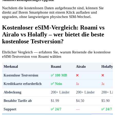
Nachdem die kostenlosen Daten aufgebraucht sind, können Sie
direkt auf Ihrem Smartphone mit einem Klick aufladen und
upgraden, ohne langwierigen physischen SIM-Wechsel.
Kostenloser eSIM-Vergleich: Roami vs
Airalo vs Holafly – wer bietet die beste
kostenlose Testversion?
Ehrlicher Vergleich — erfahren Sie, warum Reisende die kostenlose
eSIM-Testversion von Roami wählen
Merkmal
Roami
Airalo
Holafly
Kostenlose Testversion
✅ 100 MB
❌
❌
Kreditkarte erforderlich
✅ Nein
Ja
Ja
Abdeckung
200+ Länder
200+ Länder
200+ Lä
Bezahlte Tarife ab
$1.99
$4.50
$5.90
Support
✅ 24/7
—
✅ 24/7