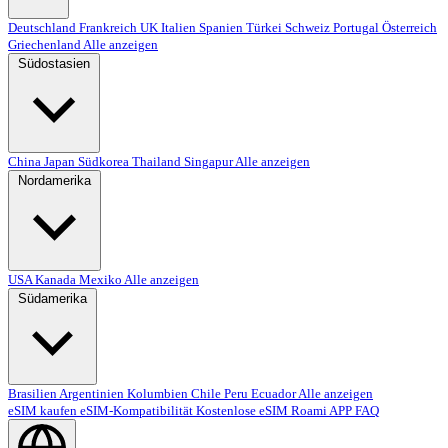
Deutschland
Frankreich
UK
Italien
Spanien
Türkei
Schweiz
Portugal
Österreich
Griechenland
Alle anzeigen
Südostasien
China
Japan
Südkorea
Thailand
Singapur
Alle anzeigen
Nordamerika
USA
Kanada
Mexiko
Alle anzeigen
Südamerika
Brasilien
Argentinien
Kolumbien
Chile
Peru
Ecuador
Alle anzeigen
eSIM kaufen
eSIM-Kompatibilität
Kostenlose eSIM
Roami APP
FAQ