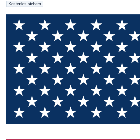
Kostenlos sichern
20% Rabatt für Neukunden
Heute eingelöst
Verbleibend
750
5
Abbrechen
Jetzt einlösen