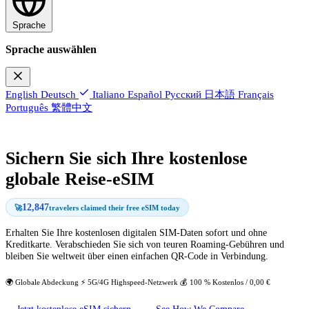
Sprache
Sprache auswählen
English
Deutsch
Italiano
Español
Русский
日本語
Français
Português
繁體中文
Sichern Sie sich Ihre kostenlose
globale Reise-eSIM
12,847
🚀
travelers claimed their free eSIM today
Erhalten Sie Ihre kostenlosen digitalen SIM-Daten sofort und ohne
Kreditkarte. Verabschieden Sie sich von teuren Roaming-Gebühren und
bleiben Sie weltweit über einen einfachen QR-Code in Verbindung.
🌍 Globale Abdeckung
⚡ 5G/4G Highspeed-Netzwerk
💰 100 % Kostenlos / 0,00 €
Jetzt kostenlose eSIM sichern
See How We Compare →