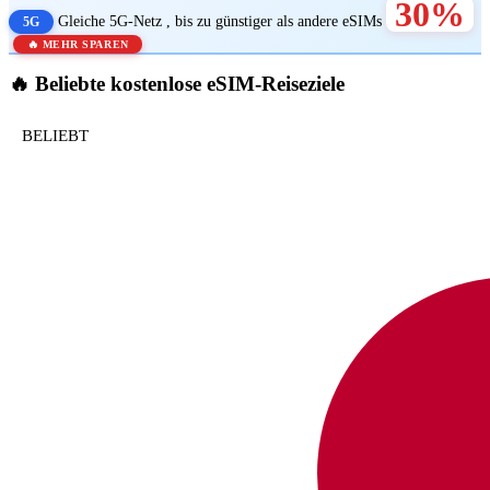
30%
Gleiche
5G-Netz
, bis zu
günstiger als andere eSIMs
5G
🔥 MEHR SPAREN
🔥
Beliebte kostenlose eSIM-Reiseziele
BELIEBT