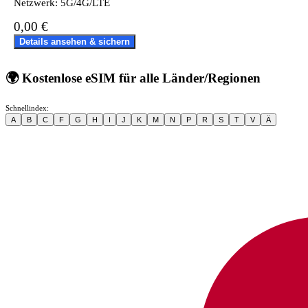
Netzwerk: 5G/4G/LTE
0,00 €
Details ansehen & sichern
🌍
Kostenlose eSIM für alle Länder/Regionen
Schnellindex:
A
B
C
F
G
H
I
J
K
M
N
P
R
S
T
V
Ä