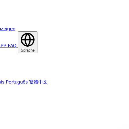
nzeigen
APP
FAQ
Sprache
is
Português
繁體中文