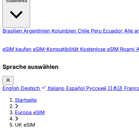
Südamerika
Brasilien
Argentinien
Kolumbien
Chile
Peru
Ecuador
Alle a
eSIM kaufen
eSIM-Kompatibilität
Kostenlose eSIM
Roami 
Sprache auswählen
English
Deutsch
Italiano
Español
Русский
日本語
França
Startseite
›
Europa eSIM
›
UK eSIM