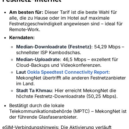
Am besten für:
Dieser Tarif ist die beste Wahl für
alle, die zu Hause oder im Hotel auf maximale
Festnetzgeschwindigkeit angewiesen sind – ideal für
Remote-Work.
Kerndaten:
Median-Downloadrate (Festnetz)
: 54,29 Mbps –
schnellster ISP Kambodschas.
Median-Uploadrate
: 46,5 Mbps – exzellent für
Cloud-Backups und Videokonferenzen.
Laut
Ookla Speedtest Connectivity Report
:
MekongNet übertrifft alle anderen Festnetzanbieter
im Land.
Stadt Ta Khmau
: Hier erreicht MekongNet die
höchste Festnetz-Downloadrate (50,25 Mbps).
Bestätigt durch die lokale
×
Zeitlich begrenztes Angebot
Telekommunikationsbehörde (MPTC) – MekongNet ist
der führende Glasfaseranbieter.
Rabattcode
web20
eSIM-Verbindungshinweis:
Die Aktivierung verläuft