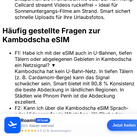
Cellcard streamt Videos ruckelfrei – ideal für
Sonnenuntergangs-Filme am Strand. Smart sichert
schnelle Uploads für Ihre Urlaubsfotos.
Häufig gestellte Fragen zur
Kambodscha eSIM
F1: Habe ich mit der eSIM auch in U-Bahnen, tiefen
Tälern oder abgelegenen Gebieten in Kambodscha
ein Netzsignal?
▼
Kambodscha hat kein U-Bahn-Netz. In tiefen Tälern
(z. B. Cardamom-Berge) kann das Signal
schwächer sein. Smart bietet mit 90,8 % Konsistenz
die beste Abdeckung in ländlichen Regionen. In
Städten wie Phnom Penh ist die Abdeckung
exzellent.
F2: Kann ich über die Kambodscha eSIM Sprach-
oder Videoanrufe via WhatsApp, WeChat oder
FaceTime tätigen?
▼
Roami
Offiziell
Jetzt holen
F3: Mein Telefon unterstützt Dual-eSIM. Kann ich
20% Rabatt weltweit
★★★★★
4.8 (2.1k Bewertungen)
zwei Kambodscha eSIM-Profile gleichzeitig aktiv