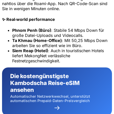
nahtlos über die Roami-App. Nach QR-Code-Scan sind
20% Rabatt für Neukunden
Sie in wenigen Minuten online.
Heute eingelöst
Verbleibend
940
5
✨ Real‑world performance
Abbrechen
Jetzt einlösen
Phnom Penh (Büro)
: Stabile 54 Mbps Down für
große Datei-Uploads und Videocalls.
Ta Khmau (Home-Office)
: Mit 50,25 Mbps Down
arbeiten Sie so effizient wie im Büro.
Siem Reap (Hotel)
: Auch in touristischen Hotels
liefert MekongNet verlässliche
Festnetzgeschwindigkeit.
Die kostengünstigste
Kambodscha Reise-eSIM
ansehen
Automatischer Netzwerkwechsel, unterstützt
automatischen Prepaid-Daten-Preisvergleich