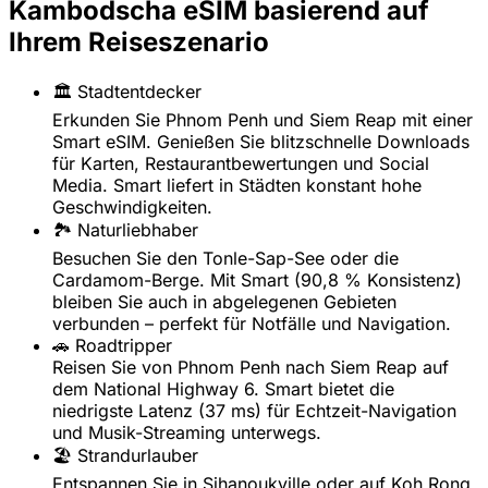
Kambodscha eSIM basierend auf
Ihrem Reiseszenario
🏛️ Stadtentdecker
Erkunden Sie Phnom Penh und Siem Reap mit einer
Smart eSIM. Genießen Sie blitzschnelle Downloads
für Karten, Restaurantbewertungen und Social
Media. Smart liefert in Städten konstant hohe
Geschwindigkeiten.
🏞️ Naturliebhaber
Besuchen Sie den Tonle-Sap-See oder die
Cardamom-Berge. Mit Smart (90,8 % Konsistenz)
bleiben Sie auch in abgelegenen Gebieten
verbunden – perfekt für Notfälle und Navigation.
🚗 Roadtripper
Reisen Sie von Phnom Penh nach Siem Reap auf
dem National Highway 6. Smart bietet die
niedrigste Latenz (37 ms) für Echtzeit-Navigation
und Musik-Streaming unterwegs.
🏖️ Strandurlauber
Entspannen Sie in Sihanoukville oder auf Koh Rong.