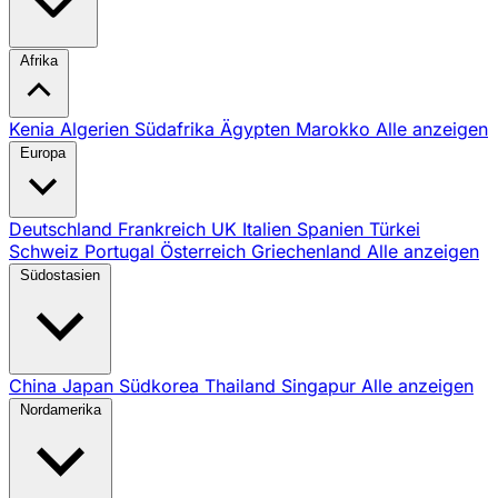
Afrika
Kenia
Algerien
Südafrika
Ägypten
Marokko
Alle anzeigen
Europa
Deutschland
Frankreich
UK
Italien
Spanien
Türkei
Schweiz
Portugal
Österreich
Griechenland
Alle anzeigen
Südostasien
China
Japan
Südkorea
Thailand
Singapur
Alle anzeigen
Nordamerika