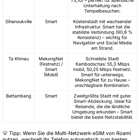
73,10) – perfekt für abendliche
Unterhaltung nach
Tempelbesuchen.
Sihanoukville
Smart
Küstenstadt mit wachsender
Infrastruktur. Smart hat die
stabilste Verbindung (90,8 %
Konsistenz) – wichtig für
Navigation und Social Media
am Strand.
Ta Khmau
MekongNet
Schnellste Stadt
(Festnetz) /
Kambodschas: 55,3 Mbps
Smart
mobil, 50,25 Mbps Festnetz.
(Mobil)
Smart für unterwegs,
MekongNet für zu Hause –
unschlagbare Kombination.
Battambang
Smart
Zweitgrößte Stadt mit guter
Smart-Abdeckung. Ideal für
Reisende, die die ländliche
Umgebung erkunden – Smart
bietet die beste Netzstabilität.
💡 Tipp: Wenn Sie die Multi-Netzwerk-eSIM von Roami
nutzen, wechselt Ihr Telefon automatisch zum besten