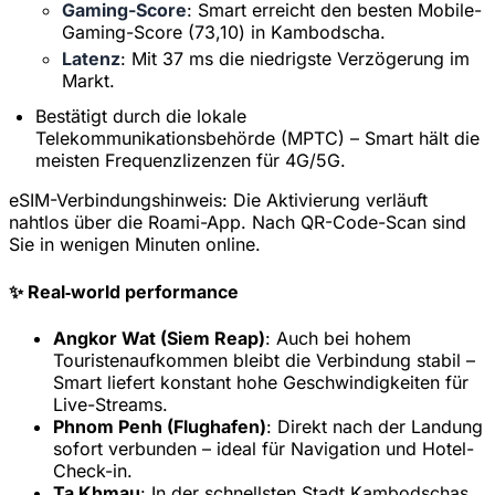
Gaming-Score
: Smart erreicht den besten Mobile-
Gaming-Score (73,10) in Kambodscha.
Latenz
: Mit 37 ms die niedrigste Verzögerung im
Markt.
Bestätigt durch die lokale
Telekommunikationsbehörde (MPTC) – Smart hält die
meisten Frequenzlizenzen für 4G/5G.
eSIM-Verbindungshinweis:
Die Aktivierung verläuft
nahtlos über die Roami-App. Nach QR-Code-Scan sind
Sie in wenigen Minuten online.
✨ Real‑world performance
Angkor Wat (Siem Reap)
: Auch bei hohem
Touristenaufkommen bleibt die Verbindung stabil –
Smart liefert konstant hohe Geschwindigkeiten für
Live-Streams.
Phnom Penh (Flughafen)
: Direkt nach der Landung
sofort verbunden – ideal für Navigation und Hotel-
Check-in.
Ta Khmau
: In der schnellsten Stadt Kambodschas