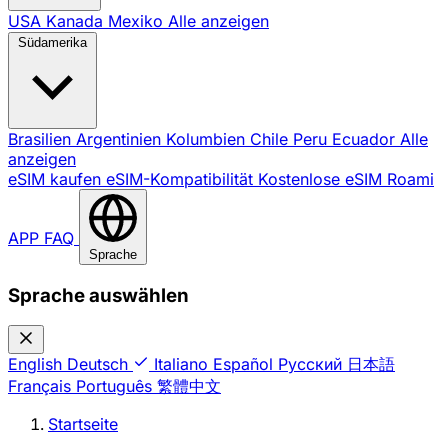
USA
Kanada
Mexiko
Alle anzeigen
Südamerika
Brasilien
Argentinien
Kolumbien
Chile
Peru
Ecuador
Alle
anzeigen
eSIM kaufen
eSIM-Kompatibilität
Kostenlose eSIM
Roami
APP
FAQ
Sprache
Sprache auswählen
English
Deutsch
Italiano
Español
Русский
日本語
Français
Português
繁體中文
Startseite