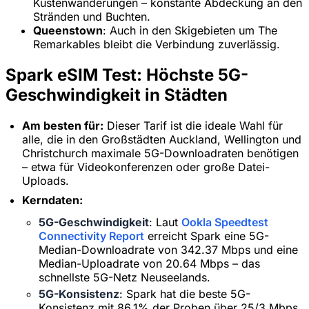
Küstenwanderungen – konstante Abdeckung an den
Stränden und Buchten.
Queenstown
: Auch in den Skigebieten um The
Remarkables bleibt die Verbindung zuverlässig.
Spark eSIM Test: Höchste 5G-
Geschwindigkeit in Städten
Am besten für:
Dieser Tarif ist die ideale Wahl für
alle, die in den Großstädten Auckland, Wellington und
Christchurch maximale 5G-Downloadraten benötigen
– etwa für Videokonferenzen oder große Datei-
Uploads.
Kerndaten:
5G-Geschwindigkeit
: Laut
Ookla Speedtest
Connectivity Report
erreicht Spark eine 5G-
Median-Downloadrate von 342.37 Mbps und eine
Median-Uploadrate von 20.64 Mbps – das
schnellste 5G-Netz Neuseelands.
5G-Konsistenz
: Spark hat die beste 5G-
Konsistenz mit 86,1% der Proben über 25/3 Mbps.