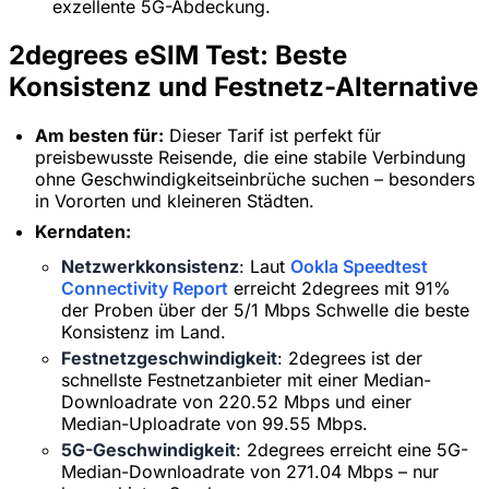
exzellente 5G-Abdeckung.
2degrees eSIM Test: Beste
Konsistenz und Festnetz-Alternative
Am besten für:
Dieser Tarif ist perfekt für
preisbewusste Reisende, die eine stabile Verbindung
ohne Geschwindigkeitseinbrüche suchen – besonders
in Vororten und kleineren Städten.
Kerndaten:
Netzwerkkonsistenz
: Laut
Ookla Speedtest
Connectivity Report
erreicht 2degrees mit 91%
der Proben über der 5/1 Mbps Schwelle die beste
Konsistenz im Land.
Festnetzgeschwindigkeit
: 2degrees ist der
schnellste Festnetzanbieter mit einer Median-
Downloadrate von 220.52 Mbps und einer
×
Zeitlich begrenztes Angebot
Median-Uploadrate von 99.55 Mbps.
5G-Geschwindigkeit
: 2degrees erreicht eine 5G-
Rabattcode
Median-Downloadrate von 271.04 Mbps – nur
web20