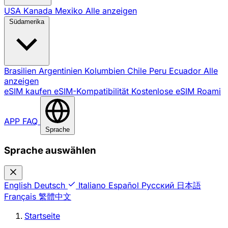
USA
Kanada
Mexiko
Alle anzeigen
Südamerika
Brasilien
Argentinien
Kolumbien
Chile
Peru
Ecuador
Alle
anzeigen
eSIM kaufen
eSIM-Kompatibilität
Kostenlose eSIM
Roami
APP
FAQ
Sprache
Sprache auswählen
English
Deutsch
Italiano
Español
Русский
日本語
Français
繁體中文
Startseite