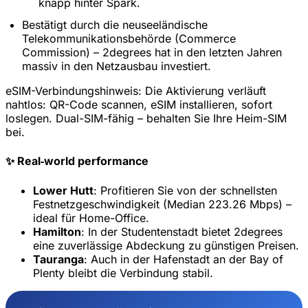
knapp hinter Spark.
20% Rabatt für Neukunden
Bestätigt durch die neuseeländische
Heute eingelöst
Verbleibend
919
5
Telekommunikationsbehörde (Commerce
Commission) – 2degrees hat in den letzten Jahren
Abbrechen
Jetzt einlösen
massiv in den Netzausbau investiert.
eSIM-Verbindungshinweis:
Die Aktivierung verläuft
nahtlos: QR-Code scannen, eSIM installieren, sofort
loslegen. Dual-SIM-fähig – behalten Sie Ihre Heim-SIM
bei.
✨ Real‑world performance
Lower Hutt
: Profitieren Sie von der schnellsten
Festnetzgeschwindigkeit (Median 223.26 Mbps) –
ideal für Home-Office.
Hamilton
: In der Studentenstadt bietet 2degrees
eine zuverlässige Abdeckung zu günstigen Preisen.
Tauranga
: Auch in der Hafenstadt an der Bay of
Plenty bleibt die Verbindung stabil.