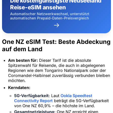
Die kostengünstigste Neuseeland
Reise-eSIM ansehen
Automatischer Netzwerkwechsel, unterstützt
automatischen Prepaid-Daten-Preisvergleich
One NZ eSIM Test: Beste Abdeckung
auf dem Land
Am besten für:
Dieser Tarif ist die absolute
Spitzenwahl für Reisende, die auch in abgelegenen
Regionen wie dem Tongariro Nationalpark oder der
Coromandel-Halbinsel zuverlässig verbunden bleiben
möchten.
Kerndaten:
5G-Verfügbarkeit
: Laut
Ookla Speedtest
Connectivity Report
beträgt die 5G-Verfügbarkeit
von One NZ 60,9% – die höchste im Land.
Gesamtnetzleistung
: One NZ erreicht einen