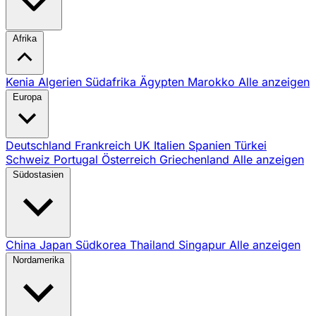
Afrika
Kenia
Algerien
Südafrika
Ägypten
Marokko
Alle anzeigen
Europa
Deutschland
Frankreich
UK
Italien
Spanien
Türkei
Schweiz
Portugal
Österreich
Griechenland
Alle anzeigen
Südostasien
China
Japan
Südkorea
Thailand
Singapur
Alle anzeigen
Nordamerika