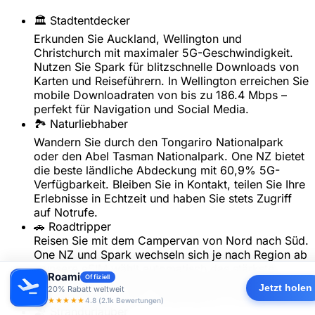
🏛️ Stadtentdecker
Erkunden Sie Auckland, Wellington und
Christchurch mit maximaler 5G-Geschwindigkeit.
Nutzen Sie Spark für blitzschnelle Downloads von
Karten und Reiseführern. In Wellington erreichen Sie
mobile Downloadraten von bis zu 186.4 Mbps –
perfekt für Navigation und Social Media.
🏞️ Naturliebhaber
Wandern Sie durch den Tongariro Nationalpark
oder den Abel Tasman Nationalpark. One NZ bietet
die beste ländliche Abdeckung mit 60,9% 5G-
Verfügbarkeit. Bleiben Sie in Kontakt, teilen Sie Ihre
Erlebnisse in Echtzeit und haben Sie stets Zugriff
auf Notrufe.
🚗 Roadtripper
Reisen Sie mit dem Campervan von Nord nach Süd.
One NZ und Spark wechseln sich je nach Region ab
– unsere eSIM wählt automatisch das stärkste
Roami
Offiziell
Signal. Genießen Sie konstante Verbindung auf dem
Jetzt holen
20% Rabatt weltweit
State Highway 1 und in abgelegenen Küstenorten.
★★★★★
4.8 (2.1k Bewertungen)
🏖️ Strandurlauber