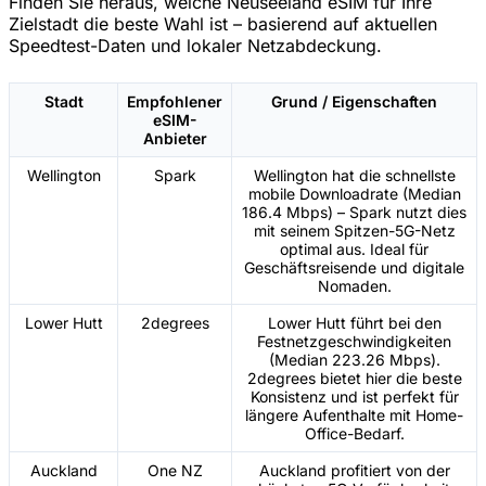
Finden Sie heraus, welche Neuseeland eSIM für Ihre
Zielstadt die beste Wahl ist – basierend auf aktuellen
Speedtest-Daten und lokaler Netzabdeckung.
Stadt
Empfohlener
Grund / Eigenschaften
eSIM-
Anbieter
Wellington
Spark
Wellington hat die schnellste
mobile Downloadrate (Median
186.4 Mbps) – Spark nutzt dies
mit seinem Spitzen-5G-Netz
optimal aus. Ideal für
Geschäftsreisende und digitale
Nomaden.
Lower Hutt
2degrees
Lower Hutt führt bei den
Festnetzgeschwindigkeiten
(Median 223.26 Mbps).
2degrees bietet hier die beste
Konsistenz und ist perfekt für
längere Aufenthalte mit Home-
Office-Bedarf.
Auckland
One NZ
Auckland profitiert von der