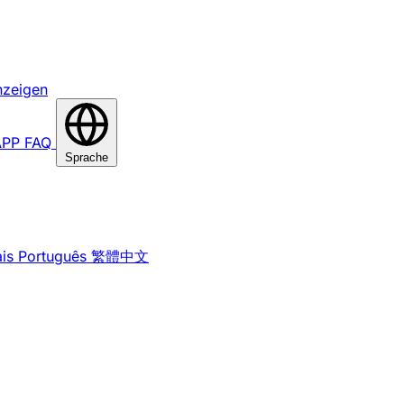
nzeigen
APP
FAQ
Sprache
is
Português
繁體中文