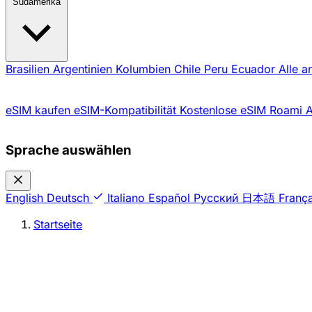
Südamerika
Brasilien
Argentinien
Kolumbien
Chile
Peru
Ecuador
Alle a
eSIM kaufen
eSIM-Kompatibilität
Kostenlose eSIM
Roami 
Sprache auswählen
English
Deutsch
Italiano
Español
Русский
日本語
França
Startseite