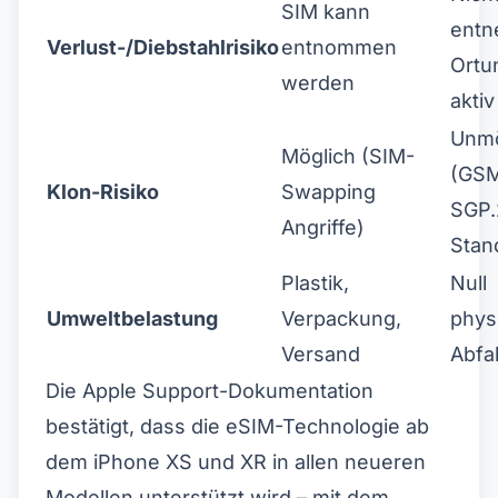
SIM kann
entn
Verlust-/Diebstahlrisiko
entnommen
Ortu
werden
aktiv
Unmö
Möglich (SIM-
(GS
Klon-Risiko
Swapping
SGP.
Angriffe)
Stan
Plastik,
Null
Umweltbelastung
Verpackung,
phys
Versand
Abfal
Die
Apple Support-Dokumentation
bestätigt, dass die eSIM-Technologie ab
dem iPhone XS und XR in allen neueren
Modellen unterstützt wird – mit dem