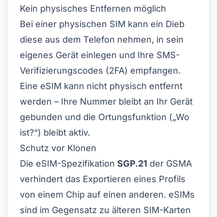
Kein physisches Entfernen möglich
Bei einer physischen SIM kann ein Dieb
diese aus dem Telefon nehmen, in sein
eigenes Gerät einlegen und Ihre SMS-
Verifizierungscodes (2FA) empfangen.
Eine eSIM kann nicht physisch entfernt
werden – Ihre Nummer bleibt an Ihr Gerät
gebunden und die Ortungsfunktion („Wo
ist?“) bleibt aktiv.
×
Zeitlich begrenztes Angebot
Schutz vor Klonen
Rabattcode
Die eSIM-Spezifikation
SGP.21
der GSMA
web20
verhindert das Exportieren eines Profils
20% Rabatt für Neukunden
von einem Chip auf einen anderen. eSIMs
Heute eingelöst
Verbleibend
898
7
sind im Gegensatz zu älteren SIM-Karten