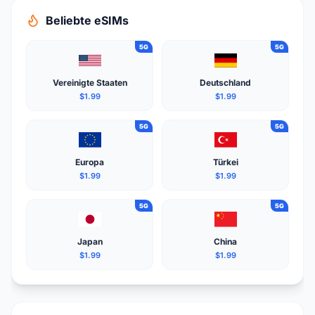
Beliebte eSIMs
5G
5G
Vereinigte Staaten
Deutschland
$1.99
$1.99
5G
5G
Europa
Türkei
$1.99
$1.99
5G
5G
Japan
China
$1.99
$1.99