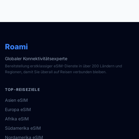
Roami
Globaler Konnektivitätsexperte
Bereitstellung erstklassiger eSIM-Dienste in über 200 Ländern und
Regionen, damit Sie überall auf Reisen verbunden bleiben.
TOP-REISEZIELE
Asien eSIM
Europa eSIM
Afrika eSIM
Südamerika eSIM
Nordamerika eSIM