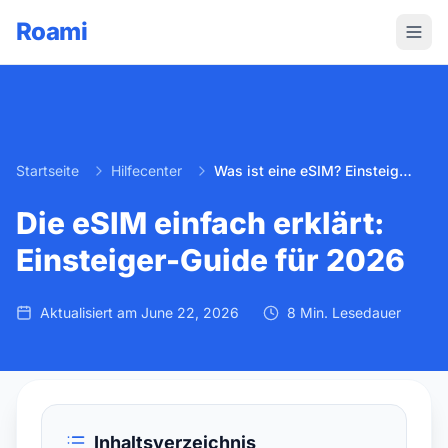
Roami
Startseite
Hilfecenter
Was ist eine eSIM? Einsteiger-Guide 2026
Die eSIM einfach erklärt:
Einsteiger-Guide für 2026
Aktualisiert am
June 22, 2026
8 Min. Lesedauer
Inhaltsverzeichnis