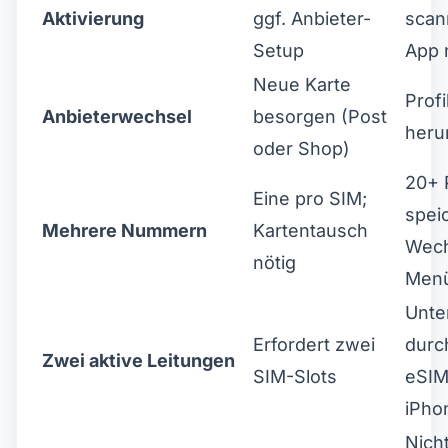
Aktivierung
ggf. Anbieter-
scan
Setup
App 
Neue Karte
Profi
Anbieterwechsel
besorgen (Post
heru
oder Shop)
20+ 
Eine pro SIM;
spei
Mehrere Nummern
Kartentausch
Wech
nötig
Men
Unte
Erfordert zwei
durc
Zwei aktive Leitungen
SIM-Slots
eSIM
iPho
Nich