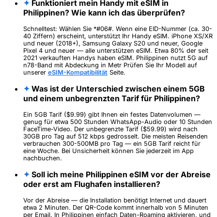
✦
Funktioniert mein Handy mit eSIM in
Philippinen? Wie kann ich das überprüfen?
Schnelltest: Wählen Sie *#06#. Wenn eine EID-Nummer (ca. 30-
40 Ziffern) erscheint, unterstützt Ihr Handy eSIM. iPhone XS/XR
und neuer (2018+), Samsung Galaxy S20 und neuer, Google
Pixel 4 und neuer — alle unterstützen eSIM. Etwa 80% der seit
2021 verkauften Handys haben eSIM. Philippinen nutzt 5G auf
n78-Band mit Abdeckung in Metr Prüfen Sie Ihr Modell auf
unserer
eSIM-Kompatibilität
Seite.
✦
Was ist der Unterschied zwischen einem 5GB
und einem unbegrenzten Tarif für Philippinen?
Ein 5GB Tarif ($9.99) gibt Ihnen ein festes Datenvolumen —
genug für etwa 500 Stunden WhatsApp-Audio oder 10 Stunden
FaceTime-Video. Der unbegrenzte Tarif ($59.99) wird nach
30GB pro Tag auf 512 kbps gedrosselt. Die meisten Reisenden
verbrauchen 300-500MB pro Tag — ein 5GB Tarif reicht für
eine Woche. Bei Unsicherheit können Sie jederzeit im App
nachbuchen.
✦
Soll ich meine Philippinen eSIM vor der Abreise
oder erst am Flughafen installieren?
Vor der Abreise — die Installation benötigt Internet und dauert
etwa 2 Minuten. Der QR-Code kommt innerhalb von 5 Minuten
per Email. In Philippinen einfach Daten-Roaming aktivieren, und