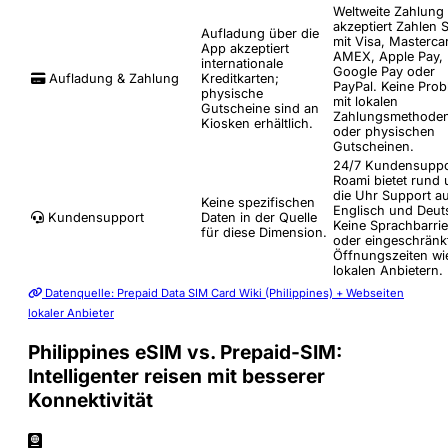
Weltweite Zahlung
akzeptiert
Zahlen S
Aufladung über die
mit Visa, Masterca
App akzeptiert
AMEX, Apple Pay,
internationale
Google Pay oder
Aufladung & Zahlung
Kreditkarten;
PayPal. Keine Pro
physische
mit lokalen
Gutscheine sind an
Zahlungsmethode
Kiosken erhältlich.
oder physischen
Gutscheinen.
24/7 Kundensuppo
Roami bietet rund
die Uhr Support a
Keine spezifischen
Englisch und Deut
Kundensupport
Daten in der Quelle
Keine Sprachbarri
für diese Dimension.
oder eingeschränk
Öffnungszeiten wi
lokalen Anbietern.
Datenquelle: Prepaid Data SIM Card Wiki (Philippines) + Webseiten
lokaler Anbieter
Philippines eSIM vs. Prepaid-SIM:
Intelligenter reisen mit besserer
Konnektivität