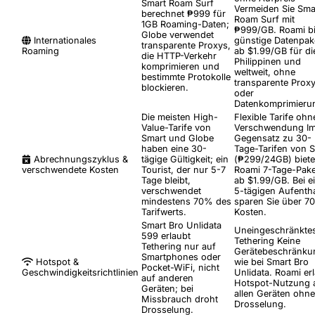
Smart Roam Surf
Vermeiden Sie Sma
berechnet ₱999 für
Roam Surf mit
1GB Roaming-Daten;
₱999/GB. Roami bi
Globe verwendet
Internationales
günstige Datenpak
transparente Proxys,
Roaming
ab $1.99/GB für di
die HTTP-Verkehr
Philippinen und
komprimieren und
weltweit, ohne
bestimmte Protokolle
transparente Prox
blockieren.
oder
Datenkomprimieru
Die meisten High-
Flexible Tarife ohn
Value-Tarife von
Verschwendung
I
Smart und Globe
Gegensatz zu 30-
haben eine 30-
Tage-Tarifen von 
Abrechnungszyklus &
tägige Gültigkeit; ein
(₱299/24GB) biete
verschwendete Kosten
Tourist, der nur 5-7
Roami 7-Tage-Pake
Tage bleibt,
ab $1.99/GB. Bei 
verschwendet
5-tägigen Aufentha
mindestens 70% des
sparen Sie über 7
Tarifwerts.
Kosten.
Smart Bro Unlidata
Uneingeschränkte
599 erlaubt
Tethering
Keine
Tethering nur auf
Gerätebeschränku
Smartphones oder
Hotspot &
wie bei Smart Bro
Pocket-WiFi, nicht
Geschwindigkeitsrichtlinien
Unlidata. Roami er
auf anderen
Hotspot-Nutzung 
Geräten; bei
allen Geräten ohne
Missbrauch droht
Drosselung.
Drosselung.