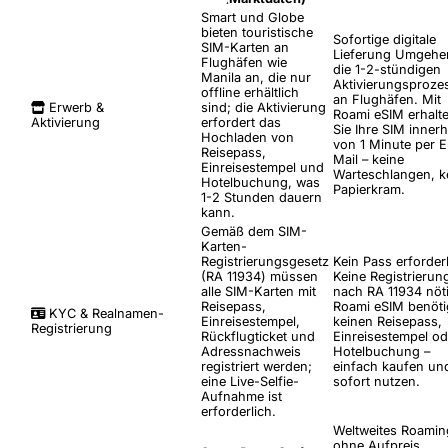
Smart und Globe
bieten touristische
Sofortige digitale
SIM-Karten an
Lieferung
Umgehen
Flughäfen wie
die 1-2-stündigen
Manila an, die nur
Aktivierungsproze
offline erhältlich
an Flughäfen. Mit
Erwerb &
sind; die Aktivierung
Roami eSIM erhalt
Aktivierung
erfordert das
Sie Ihre SIM innerh
Hochladen von
von 1 Minute per E
Reisepass,
Mail – keine
Einreisestempel und
Warteschlangen, k
Hotelbuchung, was
Papierkram.
1-2 Stunden dauern
kann.
Gemäß dem SIM-
Karten-
Registrierungsgesetz
Kein Pass erforder
(RA 11934) müssen
Keine Registrierun
alle SIM-Karten mit
nach RA 11934 nöt
Reisepass,
Roami eSIM benöti
KYC & Realnamen-
Einreisestempel,
keinen Reisepass,
Registrierung
Rückflugticket und
Einreisestempel od
Adressnachweis
Hotelbuchung –
registriert werden;
einfach kaufen un
eine Live-Selfie-
sofort nutzen.
Aufnahme ist
erforderlich.
Weltweites Roamin
ohne Aufpreis