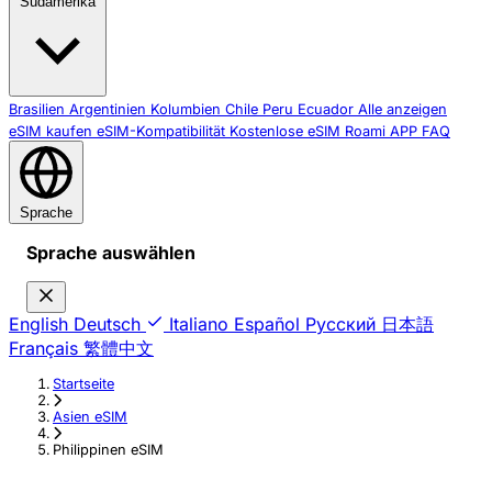
Südamerika
Brasilien
Argentinien
Kolumbien
Chile
Peru
Ecuador
Alle anzeigen
eSIM kaufen
eSIM-Kompatibilität
Kostenlose eSIM
Roami APP
FAQ
Sprache
Sprache auswählen
English
Deutsch
Italiano
Español
Русский
日本語
Français
繁體中文
Startseite
›
Asien eSIM
›
Philippinen eSIM