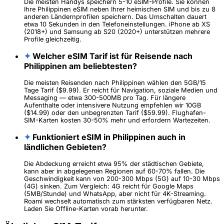
Die meisten Handys speichern 5-10 eSIM-Profile. Sie können
Ihre Philippinen eSIM neben Ihrer heimischen SIM und bis zu 8
anderen Ländernprofilen speichern. Das Umschalten dauert
etwa 10 Sekunden in den Telefoneinstellungen. iPhone ab XS
(2018+) und Samsung ab S20 (2020+) unterstützen mehrere
Profile gleichzeitig.
✦
Welcher eSIM Tarif ist für Reisende nach
Philippinen am beliebtesten?
Die meisten Reisenden nach Philippinen wählen den 5GB/15
Tage Tarif ($9.99). Er reicht für Navigation, soziale Medien und
Messaging — etwa 300-500MB pro Tag. Für längere
Aufenthalte oder intensivere Nutzung empfehlen wir 10GB
($14.99) oder den unbegrenzten Tarif ($59.99). Flughafen-
SIM-Karten kosten 30-50% mehr und erfordern Wartezeiten.
✦
Funktioniert eSIM in Philippinen auch in
ländlichen Gebieten?
Die Abdeckung erreicht etwa 95% der städtischen Gebiete,
kann aber in abgelegenen Regionen auf 60-70% fallen. Die
Geschwindigkeit kann von 200-300 Mbps (5G) auf 10-30 Mbps
(4G) sinken. Zum Vergleich: 4G reicht für Google Maps
(5MB/Stunde) und WhatsApp, aber nicht für 4K-Streaming.
Roami wechselt automatisch zum stärksten verfügbaren Netz.
Laden Sie Offline-Karten vorab herunter.