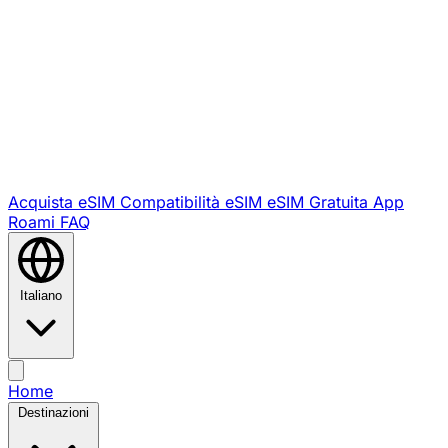
Acquista eSIM
Compatibilità eSIM
eSIM Gratuita
App
Roami
FAQ
Italiano
Home
Destinazioni