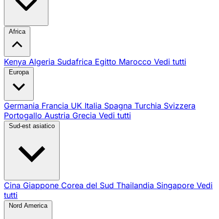
Africa
Kenya
Algeria
Sudafrica
Egitto
Marocco
Vedi tutti
Europa
Germania
Francia
UK
Italia
Spagna
Turchia
Svizzera
Portogallo
Austria
Grecia
Vedi tutti
Sud-est asiatico
Cina
Giappone
Corea del Sud
Thailandia
Singapore
Vedi
tutti
Nord America