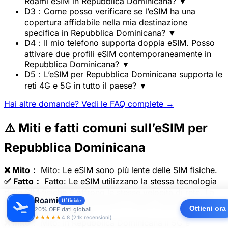
Roami eSIM in Repubblica Dominicana?
▼
D3：Come posso verificare se l’eSIM ha una
copertura affidabile nella mia destinazione
specifica in Repubblica Dominicana?
▼
D4：Il mio telefono supporta doppia eSIM. Posso
attivare due profili eSIM contemporaneamente in
Repubblica Dominicana?
▼
D5：L’eSIM per Repubblica Dominicana supporta le
reti 4G e 5G in tutto il paese?
▼
Hai altre domande? Vedi le FAQ complete →
⚠️ Miti e fatti comuni sull’eSIM per
Repubblica Dominicana
❌ Mito：
Mito: Le eSIM sono più lente delle SIM fisiche.
✅ Fatto：
Fatto: Le eSIM utilizzano la stessa tecnologia
delle SIM fisiche e offrono le stesse velocità di rete. La
Roami
Ufficiale
velocità dipende dall’operatore e dalla copertura, non
Ottieni ora
20% OFF dati globali
dal formato della SIM.
★★★★★
4.8 (2.1k recensioni)
❌ Mito：
Mito: In Repubblica Dominicana il 5G è