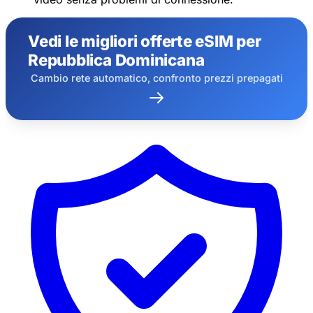
20% di sconto per nuovi utenti
Richiesto oggi
Rimanenti
837
8
Vedi le migliori offerte eSIM per
Repubblica Dominicana
Annulla
Richiedi ora
Cambio rete automatico, confronto prezzi prepagati