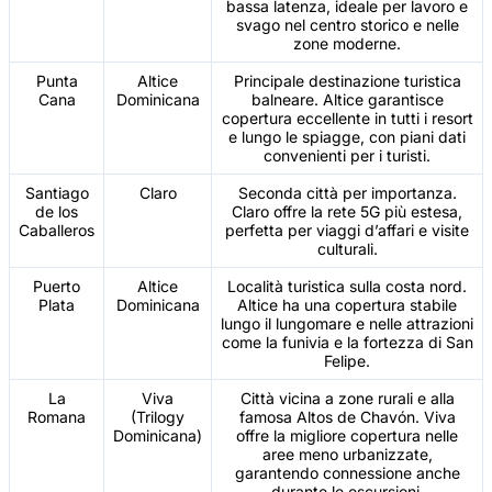
bassa latenza, ideale per lavoro e
svago nel centro storico e nelle
zone moderne.
Punta
Altice
Principale destinazione turistica
Cana
Dominicana
balneare. Altice garantisce
copertura eccellente in tutti i resort
e lungo le spiagge, con piani dati
convenienti per i turisti.
Santiago
Claro
Seconda città per importanza.
de los
Claro offre la rete 5G più estesa,
Caballeros
perfetta per viaggi d’affari e visite
culturali.
Puerto
Altice
Località turistica sulla costa nord.
Plata
Dominicana
Altice ha una copertura stabile
lungo il lungomare e nelle attrazioni
come la funivia e la fortezza di San
Felipe.
La
Viva
Città vicina a zone rurali e alla
Romana
(Trilogy
famosa Altos de Chavón. Viva
Dominicana)
offre la migliore copertura nelle
aree meno urbanizzate,
garantendo connessione anche
durante le escursioni.