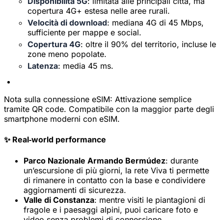
Disponibilità 5G
: limitata alle principali città, ma
copertura 4G+ estesa nelle aree rurali.
Velocità di download
: mediana 4G di 45 Mbps,
sufficiente per mappe e social.
Copertura 4G
: oltre il 90% del territorio, incluse le
zone meno popolate.
Latenza
: media 45 ms.
Nota sulla connessione eSIM:
Attivazione semplice
tramite QR code. Compatibile con la maggior parte degli
smartphone moderni con eSIM.
✨ Real‑world performance
Parco Nazionale Armando Bermúdez
: durante
un’escursione di più giorni, la rete Viva ti permette
di rimanere in contatto con la base e condividere
×
Offerta a tempo limitato
aggiornamenti di sicurezza.
Valle di Constanza
: mentre visiti le piantagioni di
Codice promozionale
fragole e i paesaggi alpini, puoi caricare foto e
web20
video senza problemi di connessione.