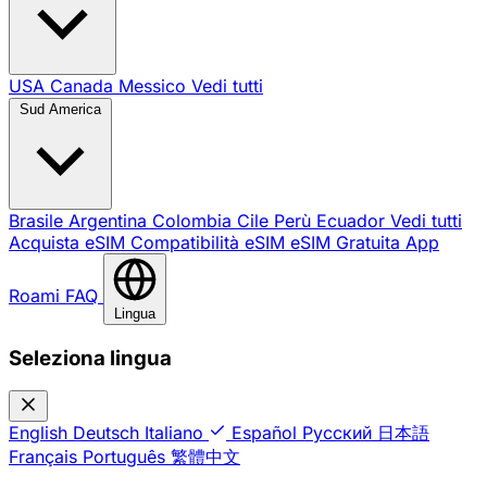
USA
Canada
Messico
Vedi tutti
Sud America
Brasile
Argentina
Colombia
Cile
Perù
Ecuador
Vedi tutti
Acquista eSIM
Compatibilità eSIM
eSIM Gratuita
App
Roami
FAQ
Lingua
Seleziona lingua
English
Deutsch
Italiano
Español
Русский
日本語
Français
Português
繁體中文