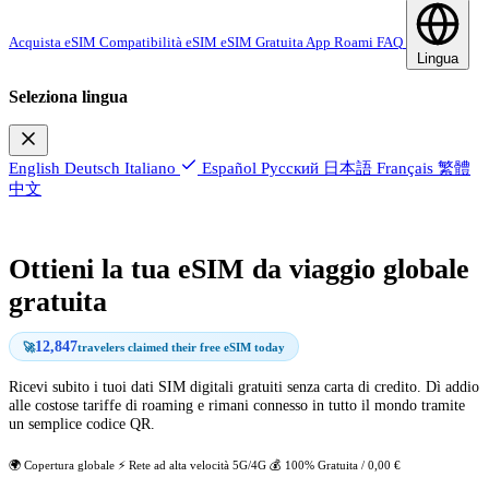
Acquista eSIM
Compatibilità eSIM
eSIM Gratuita
App Roami
FAQ
Lingua
Seleziona lingua
English
Deutsch
Italiano
Español
Русский
日本語
Français
繁體
中文
Ottieni la tua eSIM da viaggio globale
gratuita
12,847
🚀
travelers claimed their free eSIM today
Ricevi subito i tuoi dati SIM digitali gratuiti senza carta di credito. Dì addio
alle costose tariffe di roaming e rimani connesso in tutto il mondo tramite
un semplice codice QR.
🌍 Copertura globale
⚡ Rete ad alta velocità 5G/4G
💰 100% Gratuita / 0,00 €