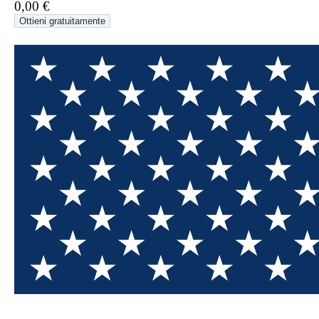
0,00 €
20% di sconto per nuovi utenti
Ottieni gratuitamente
Richiesto oggi
Rimanenti
839
6
Annulla
Richiedi ora