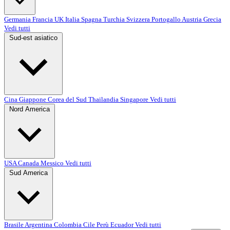
Germania
Francia
UK
Italia
Spagna
Turchia
Svizzera
Portogallo
Austria
Grecia
Vedi tutti
Sud-est asiatico
Cina
Giappone
Corea del Sud
Thailandia
Singapore
Vedi tutti
Nord America
USA
Canada
Messico
Vedi tutti
Sud America
Brasile
Argentina
Colombia
Cile
Perù
Ecuador
Vedi tutti