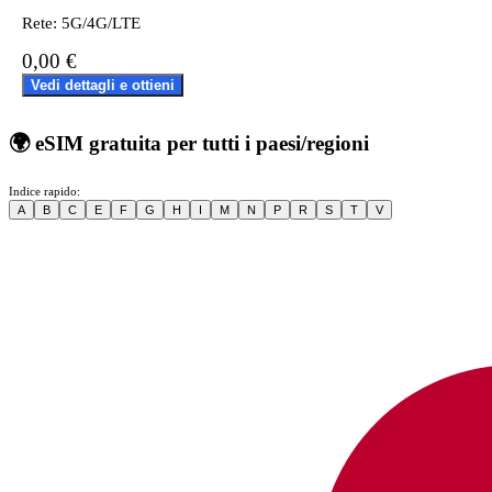
Rete: 5G/4G/LTE
0,00 €
Vedi dettagli e ottieni
🌍
eSIM gratuita per tutti i paesi/regioni
Indice rapido:
A
B
C
E
F
G
H
I
M
N
P
R
S
T
V