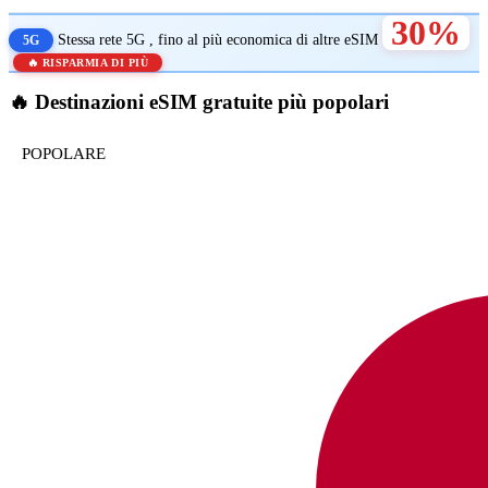
30%
Stessa
rete 5G
, fino al
più economica di altre eSIM
5G
🔥 RISPARMIA DI PIÙ
🔥
Destinazioni eSIM gratuite più popolari
POPOLARE