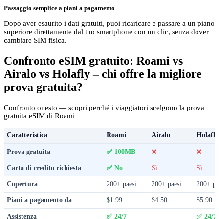
Passaggio semplice a piani a pagamento
Dopo aver esaurito i dati gratuiti, puoi ricaricare e passare a un piano
superiore direttamente dal tuo smartphone con un clic, senza dover
cambiare SIM fisica.
Confronto eSIM gratuito: Roami vs
Airalo vs Holafly – chi offre la migliore
prova gratuita?
Confronto onesto — scopri perché i viaggiatori scelgono la prova
gratuita eSIM di Roami
Caratteristica
Roami
Airalo
Holafly
Prova gratuita
✅ 100MB
❌
❌
Carta di credito richiesta
✅ No
Sì
Sì
Copertura
200+ paesi
200+ paesi
200+ pa
Piani a pagamento da
$1.99
$4.50
$5.90
Assistenza
✅ 24/7
—
✅ 24/7