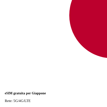
×
Offerta a tempo limitato
eSIM gratuita per Giappone
Codice promozionale
Rete: 5G/4G/LTE
web20