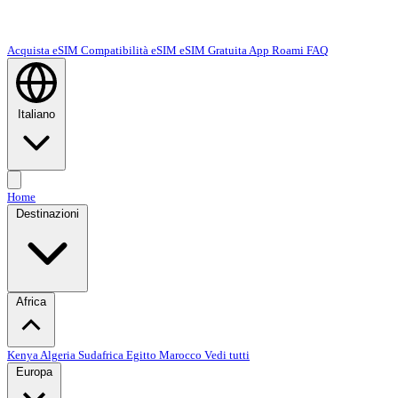
Acquista eSIM
Compatibilità eSIM
eSIM Gratuita
App Roami
FAQ
Italiano
Home
Destinazioni
Africa
Kenya
Algeria
Sudafrica
Egitto
Marocco
Vedi tutti
Europa