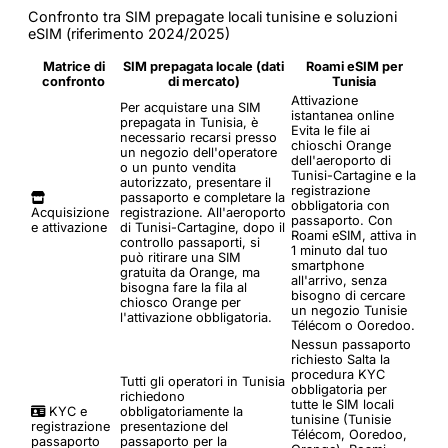
Confronto tra SIM prepagate locali tunisine e soluzioni
eSIM (riferimento 2024/2025)
Matrice di
SIM prepagata locale (dati
Roami eSIM per
confronto
di mercato)
Tunisia
Attivazione
Per acquistare una SIM
istantanea online
prepagata in Tunisia, è
Evita le file ai
necessario recarsi presso
chioschi Orange
un negozio dell'operatore
dell'aeroporto di
o un punto vendita
Tunisi-Cartagine e la
autorizzato, presentare il
registrazione
passaporto e completare la
obbligatoria con
Acquisizione
registrazione. All'aeroporto
passaporto. Con
e attivazione
di Tunisi-Cartagine, dopo il
Roami eSIM, attiva in
controllo passaporti, si
1 minuto dal tuo
può ritirare una SIM
smartphone
gratuita da Orange, ma
all'arrivo, senza
bisogna fare la fila al
bisogno di cercare
chiosco Orange per
un negozio Tunisie
l'attivazione obbligatoria.
Télécom o Ooredoo.
Nessun passaporto
richiesto
Salta la
procedura KYC
Tutti gli operatori in Tunisia
obbligatoria per
richiedono
tutte le SIM locali
KYC e
obbligatoriamente la
tunisine (Tunisie
registrazione
presentazione del
Télécom, Ooredoo,
passaporto
passaporto per la