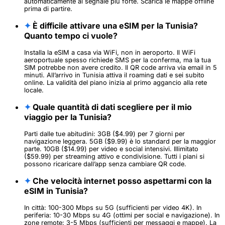
automaticamente al segnale più forte. Scarica le mappe offline
prima di partire.
✦
È difficile attivare una eSIM per la Tunisia?
Quanto tempo ci vuole?
Installa la eSIM a casa via WiFi, non in aeroporto. Il WiFi
aeroportuale spesso richiede SMS per la conferma, ma la tua
SIM potrebbe non avere credito. Il QR code arriva via email in 5
minuti. All’arrivo in Tunisia attiva il roaming dati e sei subito
online. La validità del piano inizia al primo aggancio alla rete
locale.
✦
Quale quantità di dati scegliere per il mio
viaggio per la Tunisia?
Parti dalle tue abitudini: 3GB ($4.99) per 7 giorni per
navigazione leggera. 5GB ($9.99) è lo standard per la maggior
parte. 10GB ($14.99) per video e social intensivi. Illimitato
($59.99) per streaming attivo e condivisione. Tutti i piani si
possono ricaricare dall’app senza cambiare QR code.
✦
Che velocità internet posso aspettarmi con la
eSIM in Tunisia?
In città: 100-300 Mbps su 5G (sufficienti per video 4K). In
periferia: 10-30 Mbps su 4G (ottimi per social e navigazione). In
zone remote: 3-5 Mbps (sufficienti per messaggi e mappe). La