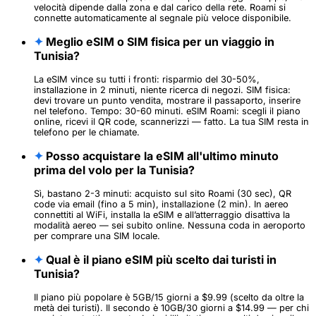
velocità dipende dalla zona e dal carico della rete. Roami si
connette automaticamente al segnale più veloce disponibile.
✦
Meglio eSIM o SIM fisica per un viaggio in
Tunisia?
La eSIM vince su tutti i fronti: risparmio del 30-50%,
installazione in 2 minuti, niente ricerca di negozi. SIM fisica:
devi trovare un punto vendita, mostrare il passaporto, inserire
nel telefono. Tempo: 30-60 minuti. eSIM Roami: scegli il piano
online, ricevi il QR code, scannerizzi — fatto. La tua SIM resta in
telefono per le chiamate.
✦
Posso acquistare la eSIM all'ultimo minuto
prima del volo per la Tunisia?
Sì, bastano 2-3 minuti: acquisto sul sito Roami (30 sec), QR
code via email (fino a 5 min), installazione (2 min). In aereo
connettiti al WiFi, installa la eSIM e all’atterraggio disattiva la
modalità aereo — sei subito online. Nessuna coda in aeroporto
per comprare una SIM locale.
✦
Qual è il piano eSIM più scelto dai turisti in
Tunisia?
Il piano più popolare è 5GB/15 giorni a $9.99 (scelto da oltre la
metà dei turisti). Il secondo è 10GB/30 giorni a $14.99 — per chi