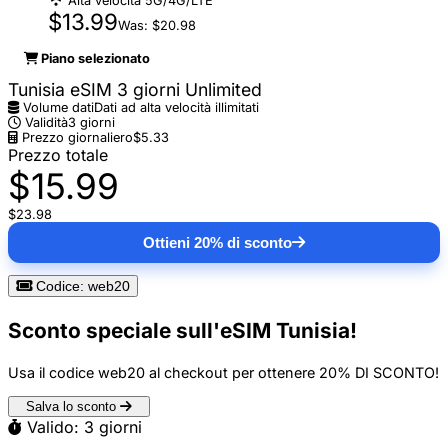
Alta velocità 5G/4G/LTE
$13.99
Was: $20.98
Piano selezionato
Tunisia eSIM 3 giorni Unlimited
Volume dati
Dati ad alta velocità illimitati
Validità
3 giorni
Prezzo giornaliero
$5.33
Prezzo totale
$15.99
$23.98
Ottieni 20% di sconto
Codice: web20
Sconto speciale sull'eSIM Tunisia!
Usa il codice
web20
al checkout per ottenere
20% DI SCONTO
!
Salva lo sconto
Valido: 3 giorni