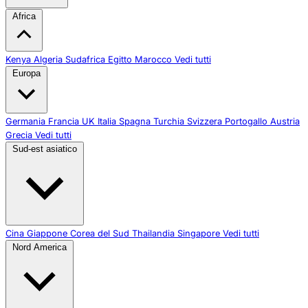
Africa
Kenya
Algeria
Sudafrica
Egitto
Marocco
Vedi tutti
Europa
Germania
Francia
UK
Italia
Spagna
Turchia
Svizzera
Portogallo
Austria
Grecia
Vedi tutti
Sud-est asiatico
Cina
Giappone
Corea del Sud
Thailandia
Singapore
Vedi tutti
Nord America