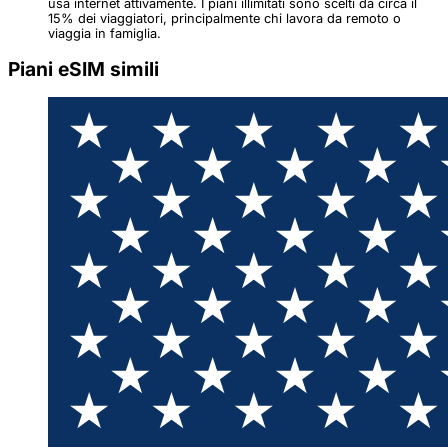
usa internet attivamente. I piani illimitati sono scelti da circa il
15% dei viaggiatori, principalmente chi lavora da remoto o
viaggia in famiglia.
Piani eSIM simili