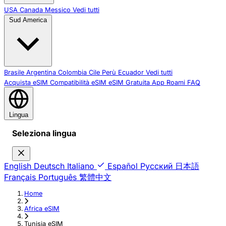
USA
Canada
Messico
Vedi tutti
Sud America
Brasile
Argentina
Colombia
Cile
Perù
Ecuador
Vedi tutti
Acquista eSIM
Compatibilità eSIM
eSIM Gratuita
App Roami
FAQ
Lingua
Seleziona lingua
English
Deutsch
Italiano
Español
Русский
日本語
Français
Português
繁體中文
Home
›
Africa eSIM
›
Tunisia eSIM