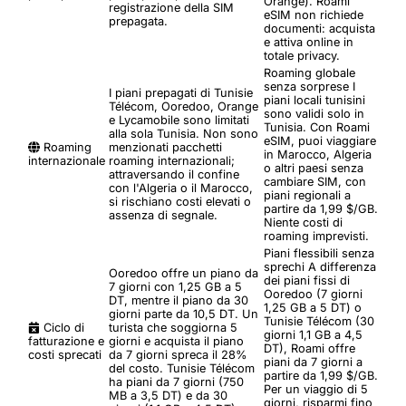
Orange). Roami
registrazione della SIM
eSIM non richiede
prepagata.
documenti: acquista
e attiva online in
totale privacy.
Roaming globale
senza sorprese
I
I piani prepagati di Tunisie
piani locali tunisini
Télécom, Ooredoo, Orange
sono validi solo in
e Lycamobile sono limitati
Tunisia. Con Roami
alla sola Tunisia. Non sono
eSIM, puoi viaggiare
Roaming
menzionati pacchetti
in Marocco, Algeria
internazionale
roaming internazionali;
o altri paesi senza
attraversando il confine
cambiare SIM, con
con l'Algeria o il Marocco,
piani regionali a
si rischiano costi elevati o
partire da 1,99 $/GB.
assenza di segnale.
Niente costi di
roaming imprevisti.
Piani flessibili senza
sprechi
A differenza
Ooredoo offre un piano da
dei piani fissi di
7 giorni con 1,25 GB a 5
Ooredoo (7 giorni
DT, mentre il piano da 30
1,25 GB a 5 DT) o
giorni parte da 10,5 DT. Un
Tunisie Télécom (30
Ciclo di
turista che soggiorna 5
giorni 1,1 GB a 4,5
fatturazione e
giorni e acquista il piano
DT), Roami offre
costi sprecati
da 7 giorni spreca il 28%
piani da 7 giorni a
del costo. Tunisie Télécom
partire da 1,99 $/GB.
ha piani da 7 giorni (750
Per un viaggio di 5
MB a 3,5 DT) e da 30
giorni, risparmi fino