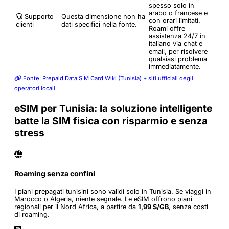
spesso solo in
arabo o francese e
Supporto
Questa dimensione non ha
con orari limitati.
clienti
dati specifici nella fonte.
Roami offre
assistenza 24/7 in
italiano via chat e
email, per risolvere
qualsiasi problema
immediatamente.
Fonte: Prepaid Data SIM Card Wiki (Tunisia) + siti ufficiali degli
operatori locali
eSIM per Tunisia: la soluzione intelligente
batte la SIM fisica con risparmio e senza
stress
Roaming senza confini
I piani prepagati tunisini sono validi solo in Tunisia. Se viaggi in
Marocco o Algeria, niente segnale. Le eSIM offrono piani
regionali per il Nord Africa, a partire da
1,99 $/GB
, senza costi
di roaming.