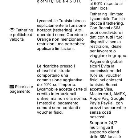
giorni (1,1 GB a 4,5 DT).
al 60% rispetto ai
piani locali.
Tethering illimitato
Lycamobile Tunisia
Lycamobile Tunisia blocca
blocca il tethering.
esplicitamente la funzione
Con Roami eSIM,
Tethering
hotspot (tethering). Altri
puoi condividere i
e politiche di
operatori come Ooredoo e
dati con tutti i tuoi
velocità
Orange non menzionano
dispositivi senza
restrizioni, ma potrebbero
restrizioni, ideale
applicare limitazioni.
per lavorare o
viaggiare in gruppo.
Pagamenti globali
Le ricariche presso i
sicuri
Evita la
chioschi di strada
commissione del
comportano una
10% sui voucher
commissione aggiuntiva
fisici nei chioschi
del 10% sull'importo.
tunisini. Roami
Ricarica e
Lycamobile accetta carte di
accetta Visa,
pagamento
credito internazionali
Mastercard, AMEX,
online, ma non è la norma.
Apple Pay, Google
I metodi di pagamento
Pay e PayPal, con
comuni sono contanti o
prezzi trasparenti e
voucher fisici.
senza costi
nascosti.
Supporto 24/7
multilingua
Il
supporto clienti
delle SIM locali è