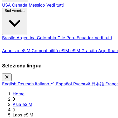
USA
Canada
Messico
Vedi tutti
Sud America
Brasile
Argentina
Colombia
Cile
Perù
Ecuador
Vedi tutti
Acquista eSIM
Compatibilità eSIM
eSIM Gratuita
App Roam
Seleziona lingua
English
Deutsch
Italiano
Español
Русский
日本語
França
Home
›
Asia eSIM
›
Laos eSIM