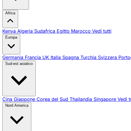
Africa
Kenya
Algeria
Sudafrica
Egitto
Marocco
Vedi tutti
Europa
Germania
Francia
UK
Italia
Spagna
Turchia
Svizzera
Porto
Sud-est asiatico
Cina
Giappone
Corea del Sud
Thailandia
Singapore
Vedi t
Nord America