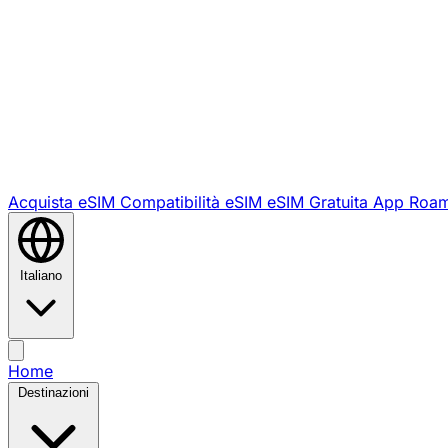
Acquista eSIM
Compatibilità eSIM
eSIM Gratuita
App Roam
Italiano
Home
Destinazioni