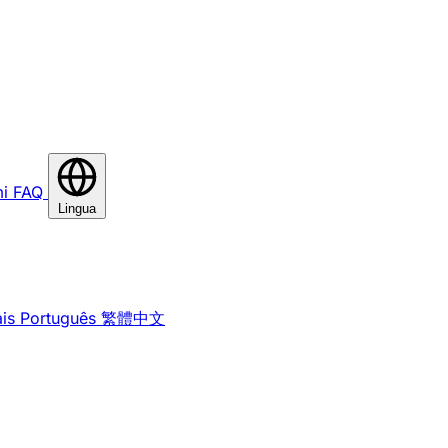
i
FAQ
Lingua
is
Português
繁體中文