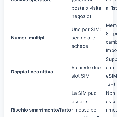
posta o visita il
all’i
negozio)
Memo
Uno per SIM;
8+ pr
Numeri multipli
scambia le
camb
schede
Impo
Supp
Richiede due
con 
Doppia linea attiva
slot SIM
eSIM
13+)
La SIM può
Non 
essere
esse
Rischio smarrimento/furto
rimossa per
rimo