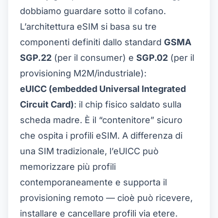
dobbiamo guardare sotto il cofano.
L’architettura eSIM si basa su tre
componenti definiti dallo standard
GSMA
SGP.22
(per il consumer) e
SGP.02
(per il
provisioning M2M/industriale):
eUICC (embedded Universal Integrated
Circuit Card)
: il chip fisico saldato sulla
×
Offerta a tempo limitato
scheda madre. È il “contenitore” sicuro
che ospita i profili eSIM. A differenza di
Codice promozionale
web20
una SIM tradizionale, l’eUICC può
20% di sconto per nuovi utenti
memorizzare più profili
Richiesto oggi
Rimanenti
contemporaneamente e supporta il
898
9
provisioning remoto — cioè può ricevere,
Annulla
Richiedi ora
installare e cancellare profili via etere.