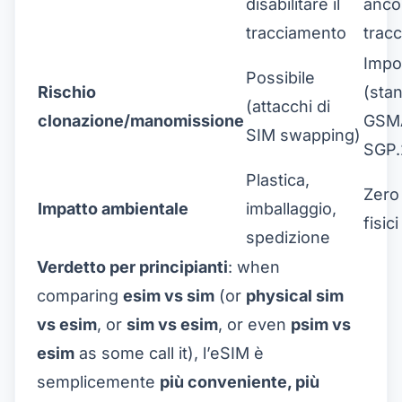
disabilitare il
anco
tracciamento
tracc
Impo
Possibile
Rischio
(sta
(attacchi di
clonazione/manomissione
GSM
SIM swapping)
SGP.
Plastica,
Zero 
Impatto ambientale
imballaggio,
fisici
spedizione
Verdetto per principianti
: when
comparing
esim vs sim
(or
physical sim
vs esim
, or
sim vs esim
, or even
psim vs
esim
as some call it), l’eSIM è
semplicemente
più conveniente, più