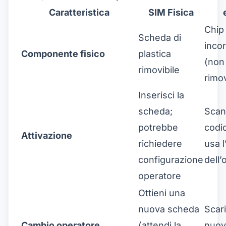
Caratteristica
SIM Fisica
Chip
Scheda di
inco
Componente fisico
plastica
(non
rimovibile
rimov
Inserisci la
scheda;
Scan
potrebbe
codi
Attivazione
richiedere
usa l
configurazione
dell’
operatore
Ottieni una
nuova scheda
Scar
Cambio operatore
(attendi la
nuov