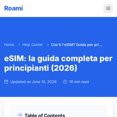
Roami
Home
Help Center
Cos'è l'eSIM? Guida per principianti (2026)
eSIM: la guida completa per
principianti (2026)
Updated on
June 10, 2026
19 min read
Table of Contents