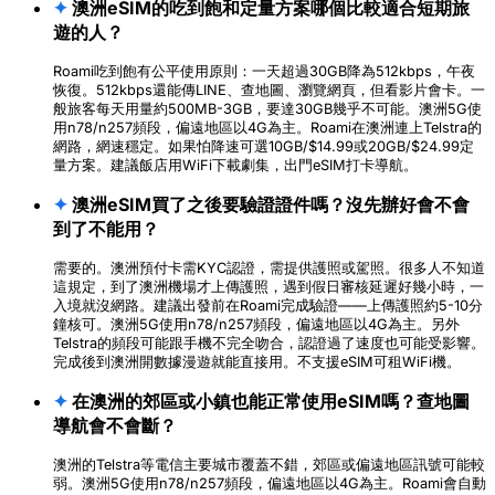
✦
澳洲eSIM的吃到飽和定量方案哪個比較適合短期旅
遊的人？
Roami吃到飽有公平使用原則：一天超過30GB降為512kbps，午夜
恢復。512kbps還能傳LINE、查地圖、瀏覽網頁，但看影片會卡。一
般旅客每天用量約500MB-3GB，要達30GB幾乎不可能。澳洲5G使
用n78/n257頻段，偏遠地區以4G為主。Roami在澳洲連上Telstra的
網路，網速穩定。如果怕降速可選10GB/$14.99或20GB/$24.99定
量方案。建議飯店用WiFi下載劇集，出門eSIM打卡導航。
✦
澳洲eSIM買了之後要驗證證件嗎？沒先辦好會不會
到了不能用？
需要的。澳洲預付卡需KYC認證，需提供護照或駕照。很多人不知道
這規定，到了澳洲機場才上傳護照，遇到假日審核延遲好幾小時，一
入境就沒網路。建議出發前在Roami完成驗證——上傳護照約5-10分
鐘核可。澳洲5G使用n78/n257頻段，偏遠地區以4G為主。另外
Telstra的頻段可能跟手機不完全吻合，認證過了速度也可能受影響。
完成後到澳洲開數據漫遊就能直接用。不支援eSIM可租WiFi機。
✦
在澳洲的郊區或小鎮也能正常使用eSIM嗎？查地圖
導航會不會斷？
澳洲的Telstra等電信主要城市覆蓋不錯，郊區或偏遠地區訊號可能較
弱。澳洲5G使用n78/n257頻段，偏遠地區以4G為主。Roami會自動