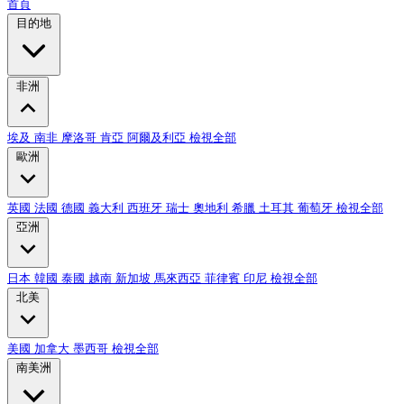
首頁
目的地
非洲
埃及
南非
摩洛哥
肯亞
阿爾及利亞
檢視全部
歐洲
英國
法國
德國
義大利
西班牙
瑞士
奧地利
希臘
土耳其
葡萄牙
檢視全部
亞洲
日本
韓國
泰國
越南
新加坡
馬來西亞
菲律賓
印尼
檢視全部
北美
美國
加拿大
墨西哥
檢視全部
南美洲