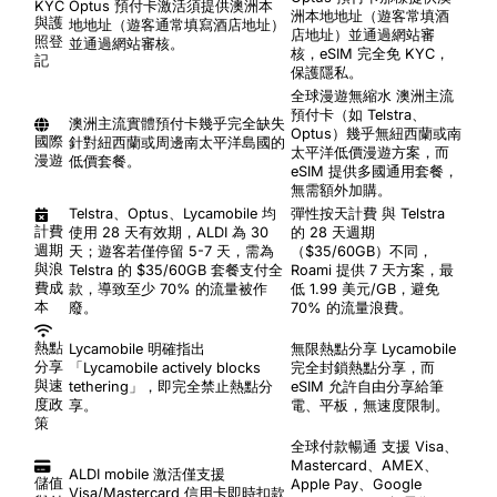
KYC
Optus 預付卡激活須提供澳洲本
洲本地地址（遊客常填酒
與護
地地址（遊客通常填寫酒店地址）
店地址）並通過網站審
照登
並通過網站審核。
核，eSIM 完全免 KYC，
記
保護隱私。
全球漫遊無縮水
澳洲主流
預付卡（如 Telstra、
澳洲主流實體預付卡幾乎完全缺失
Optus）幾乎無紐西蘭或南
國際
針對紐西蘭或周邊南太平洋島國的
太平洋低價漫遊方案，而
漫遊
低價套餐。
eSIM 提供多國通用套餐，
無需額外加購。
Telstra、Optus、Lycamobile 均
彈性按天計費
與 Telstra
計費
使用 28 天有效期，ALDI 為 30
的 28 天週期
週期
天；遊客若僅停留 5-7 天，需為
（$35/60GB）不同，
與浪
Telstra 的 $35/60GB 套餐支付全
Roami 提供 7 天方案，最
費成
款，導致至少 70% 的流量被作
低 1.99 美元/GB，避免
本
廢。
70% 的流量浪費。
熱點
Lycamobile 明確指出
無限熱點分享
Lycamobile
分享
「Lycamobile actively blocks
完全封鎖熱點分享，而
與速
tethering」，即完全禁止熱點分
eSIM 允許自由分享給筆
度政
享。
電、平板，無速度限制。
策
全球付款暢通
支援 Visa、
Mastercard、AMEX、
ALDI mobile 激活僅支援
儲值
Apple Pay、Google
Visa/Mastercard 信用卡即時扣款