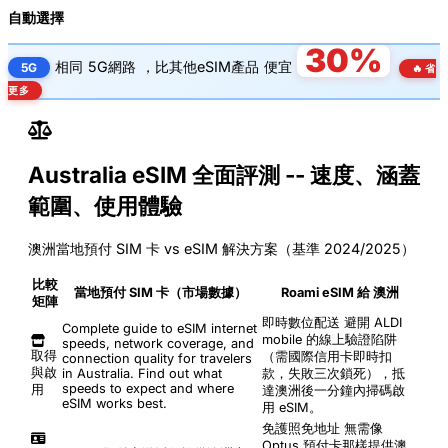
自動選擇
30%
相同
5G網路
，比其他eSIM產品
便宜
5G
🔥 省
更多
Australia eSIM 全面評測 -- 速度、涵蓋
範圍、使用體驗
澳洲當地預付 SIM 卡 vs eSIM 解決方案（基準 2024/2025）
比較
當地預付 SIM 卡（市場數據）
Roami eSIM 給 澳洲
矩陣
即時數位配送
避開 ALDI
Complete guide to eSIM internet
mobile 的線上驗證陷阱
speeds, network coverage, and
取得
（需國際信用卡即時扣
connection quality for travelers
與啟
in Australia. Find out what
款，失敗三次鎖死），抵
speeds to expect and where
用
達澳洲後一分鐘內掃碼啟
eSIM works best.
用 eSIM。
免護照免地址
無需像
Optus 預付卡那樣提供澳