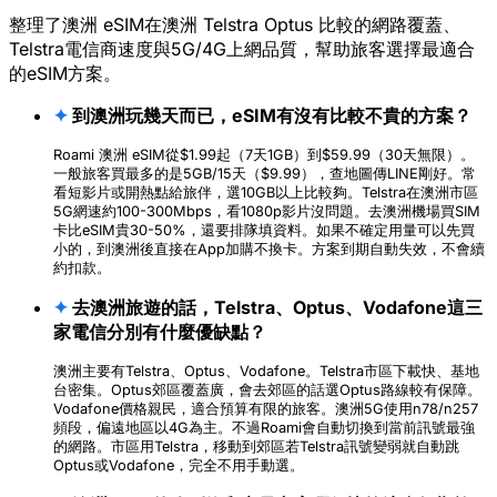
整理了澳洲 eSIM在澳洲 Telstra Optus 比較的網路覆蓋、
Telstra電信商速度與5G/4G上網品質，幫助旅客選擇最適合
的eSIM方案。
✦
到澳洲玩幾天而已，eSIM有沒有比較不貴的方案？
Roami 澳洲 eSIM從$1.99起（7天1GB）到$59.99（30天無限）。
一般旅客買最多的是5GB/15天（$9.99），查地圖傳LINE剛好。常
看短影片或開熱點給旅伴，選10GB以上比較夠。Telstra在澳洲市區
5G網速約100-300Mbps，看1080p影片沒問題。去澳洲機場買SIM
卡比eSIM貴30-50%，還要排隊填資料。如果不確定用量可以先買
小的，到澳洲後直接在App加購不換卡。方案到期自動失效，不會續
約扣款。
✦
去澳洲旅遊的話，Telstra、Optus、Vodafone這三
家電信分別有什麼優缺點？
澳洲主要有Telstra、Optus、Vodafone。Telstra市區下載快、基地
台密集。Optus郊區覆蓋廣，會去郊區的話選Optus路線較有保障。
Vodafone價格親民，適合預算有限的旅客。澳洲5G使用n78/n257
頻段，偏遠地區以4G為主。不過Roami會自動切換到當前訊號最強
的網路。市區用Telstra，移動到郊區若Telstra訊號變弱就自動跳
Optus或Vodafone，完全不用手動選。