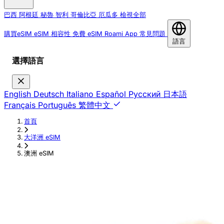
巴西
阿根廷
秘魯
智利
哥倫比亞
厄瓜多
檢視全部
購買eSIM
eSIM 相容性
免費 eSIM
Roami App
常見問題
語言
選擇語言
English
Deutsch
Italiano
Español
Русский
日本語
Français
Português
繁體中文
首頁
›
大洋洲 eSIM
›
澳洲 eSIM