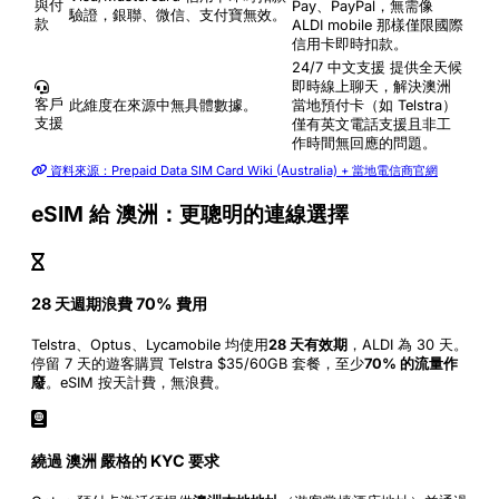
與付
Pay、PayPal，無需像
驗證，銀聯、微信、支付寶無效。
款
ALDI mobile 那樣僅限國際
信用卡即時扣款。
24/7 中文支援
提供全天候
即時線上聊天，解決澳洲
客戶
此維度在來源中無具體數據。
當地預付卡（如 Telstra）
支援
僅有英文電話支援且非工
作時間無回應的問題。
資料來源：Prepaid Data SIM Card Wiki (Australia) + 當地電信商官網
eSIM 給 澳洲：更聰明的連線選擇
28 天週期浪費 70% 費用
Telstra、Optus、Lycamobile 均使用
28 天有效期
，ALDI 為 30 天。
停留 7 天的遊客購買 Telstra $35/60GB 套餐，至少
70% 的流量作
廢
。eSIM 按天計費，無浪費。
繞過 澳洲 嚴格的 KYC 要求