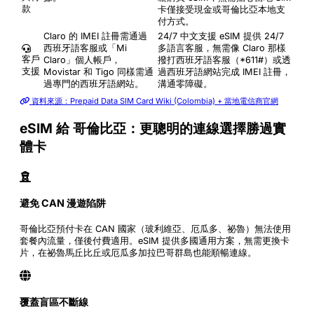
款
卡僅接受現金或哥倫比亞本地支
付方式。
Claro 的 IMEI 註冊需通過
24/7 中文支援
eSIM 提供 24/7
西班牙語客服或「Mi
多語言客服，無需像 Claro 那樣
客戶
Claro」個人帳戶，
撥打西班牙語客服（*611#）或透
支援
Movistar 和 Tigo 同樣需通
過西班牙語網站完成 IMEI 註冊，
過專門的西班牙語網站。
溝通零障礙。
資料來源：Prepaid Data SIM Card Wiki (Colombia) + 當地電信商官網
eSIM 給 哥倫比亞：更聰明的連線選擇勝過實
體卡
避免 CAN 漫遊陷阱
哥倫比亞預付卡在 CAN 國家（玻利維亞、厄瓜多、祕魯）無法使用
套餐內流量，僅後付費適用。eSIM 提供多國通用方案，無需更換卡
片，在祕魯馬丘比丘或厄瓜多加拉巴哥群島也能順暢連線。
覆蓋盲區不斷線