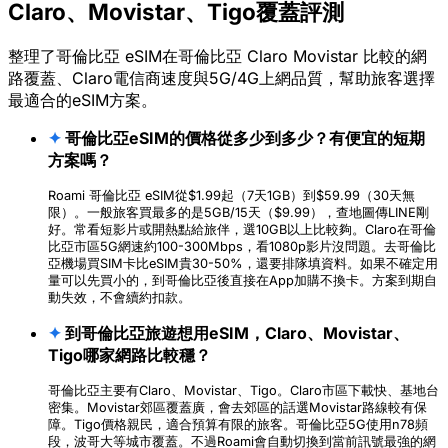
Claro、Movistar、Tigo覆蓋評測
整理了哥倫比亞 eSIM在哥倫比亞 Claro Movistar 比較的網
路覆蓋、Claro電信商速度與5G/4G上網品質，幫助旅客選擇
最適合的eSIM方案。
✦
哥倫比亞eSIM的價格從多少到多少？有便宜的短期
方案嗎？
Roami 哥倫比亞 eSIM從$1.99起（7天1GB）到$59.99（30天無
限）。一般旅客買最多的是5GB/15天（$9.99），查地圖傳LINE剛
好。常看短影片或開熱點給旅伴，選10GB以上比較夠。Claro在哥倫
比亞市區5G網速約100-300Mbps，看1080p影片沒問題。去哥倫比
亞機場買SIM卡比eSIM貴30-50%，還要排隊填資料。如果不確定用
量可以先買小的，到哥倫比亞後直接在App加購不換卡。方案到期自
動失效，不會續約扣款。
✦
到哥倫比亞旅遊想用eSIM，Claro、Movistar、
Tigo哪家網路比較穩？
哥倫比亞主要有Claro、Movistar、Tigo。Claro市區下載快、基地台
密集。Movistar郊區覆蓋廣，會去郊區的話選Movistar路線較有保
障。Tigo價格親民，適合預算有限的旅客。哥倫比亞5G使用n78頻
段，波哥大等城市覆蓋。不過Roami會自動切換到當前訊號最強的網