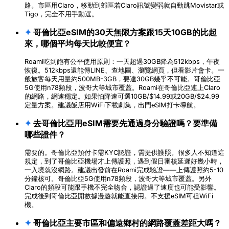
路。市區用Claro，移動到郊區若Claro訊號變弱就自動跳Movistar或
Tigo，完全不用手動選。
✦
哥倫比亞eSIM的30天無限方案跟15天10GB的比起
來，哪個平均每天比較便宜？
Roami吃到飽有公平使用原則：一天超過30GB降為512kbps，午夜
恢復。512kbps還能傳LINE、查地圖、瀏覽網頁，但看影片會卡。一
般旅客每天用量約500MB-3GB，要達30GB幾乎不可能。哥倫比亞
5G使用n78頻段，波哥大等城市覆蓋。Roami在哥倫比亞連上Claro
的網路，網速穩定。如果怕降速可選10GB/$14.99或20GB/$24.99
定量方案。建議飯店用WiFi下載劇集，出門eSIM打卡導航。
✦
去哥倫比亞用eSIM需要先通過身分驗證嗎？要準備
哪些證件？
需要的。哥倫比亞預付卡需KYC認證，需提供護照。很多人不知道這
規定，到了哥倫比亞機場才上傳護照，遇到假日審核延遲好幾小時，
一入境就沒網路。建議出發前在Roami完成驗證——上傳護照約5-10
分鐘核可。哥倫比亞5G使用n78頻段，波哥大等城市覆蓋。另外
Claro的頻段可能跟手機不完全吻合，認證過了速度也可能受影響。
完成後到哥倫比亞開數據漫遊就能直接用。不支援eSIM可租WiFi
機。
✦
哥倫比亞主要市區和偏遠鄉村的網路覆蓋差距大嗎？