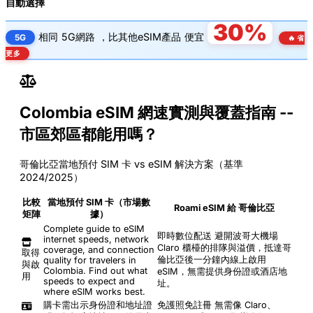
自動選擇
30%
相同
5G網路
，比其他eSIM產品
便宜
5G
🔥 省
更多
Colombia eSIM 網速實測與覆蓋指南 --
市區郊區都能用嗎？
哥倫比亞當地預付 SIM 卡 vs eSIM 解決方案（基準
2024/2025）
比較
當地預付 SIM 卡（市場數
Roami eSIM 給 哥倫比亞
矩陣
據）
Complete guide to eSIM
即時數位配送
避開波哥大機場
internet speeds, network
Claro 櫃檯的排隊與溢價，抵達哥
coverage, and connection
取得
倫比亞後一分鐘內線上啟用
quality for travelers in
與啟
Colombia. Find out what
eSIM，無需提供身份證或酒店地
用
speeds to expect and
址。
where eSIM works best.
購卡需出示身份證和地址證
免護照免註冊
無需像 Claro、