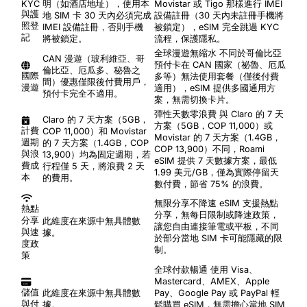
KYC
明（如酒店地址），使用本
Movistar 或 Tigo 那樣進行 IMEI
與護
地 SIM 卡 30 天內必須完成
設備註冊（30 天內未註冊手機將
照登
IMEI 設備註冊，否則手機
被鎖定），eSIM 完全跳過 KYC
記
將被鎖定。
流程，保護隱私。
全球漫遊無縮水
不同於哥倫比亞
CAN 漫遊（玻利維亞、哥
預付卡在 CAN 國家（祕魯、厄瓜
倫比亞、厄瓜多、秘魯之
國際
多等）無法使用套餐（僅後付費
間）優惠僅限後付費用戶，
漫遊
適用），eSIM 提供多國通用方
預付卡完全不適用。
案，無需切換卡片。
彈性天數零浪費
與 Claro 的 7 天
Claro 的 7 天方案（5GB，
方案（5GB，COP 11,000）或
計費
COP 11,000）和 Movistar
Movistar 的 7 天方案（1.4GB，
週期
的 7 天方案（1.4GB，COP
COP 13,900）不同，Roami
與浪
13,900）均為固定週期，若
eSIM 提供 7 天數據方案，最低
費成
行程僅 5 天，將浪費 2 天
1.99 美元/GB，僅為實際停留天
本
的費用。
數付費，節省 75% 的浪費。
無限分享不降速
eSIM 支援熱點
熱點
分享，無每日限制或降速政策，
分享
此維度在來源中無具體數
讓您自由連接筆電或平板，不同
與速
據。
於部分當地 SIM 卡可能隱藏的限
度政
制。
策
全球付款暢通
使用 Visa、
Mastercard、AMEX、Apple
儲值
此維度在來源中無具體數
Pay、Google Pay 或 PayPal 輕
與付
據。
鬆購買 eSIM，無需擔心當地 SIM