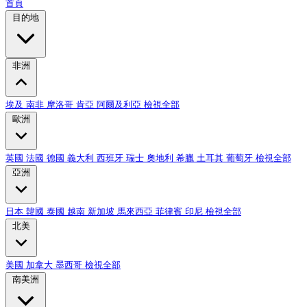
首頁
目的地
非洲
埃及
南非
摩洛哥
肯亞
阿爾及利亞
檢視全部
歐洲
英國
法國
德國
義大利
西班牙
瑞士
奧地利
希臘
土耳其
葡萄牙
檢視全部
亞洲
日本
韓國
泰國
越南
新加坡
馬來西亞
菲律賓
印尼
檢視全部
北美
美國
加拿大
墨西哥
檢視全部
南美洲