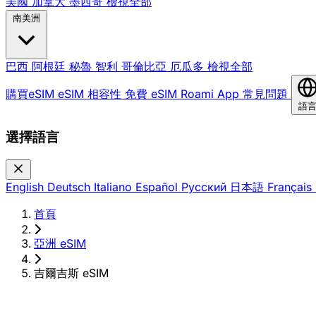
美國
加拿大
墨西哥
檢視全部
南美洲
巴西
阿根廷
秘魯
智利
哥倫比亞
厄瓜多
檢視全部
購買eSIM
eSIM 相容性
免費 eSIM
Roami App
常見問題
語
選擇語言
English
Deutsch
Italiano
Español
Русский
日本語
Français
首頁
›
亞洲 eSIM
›
吉爾吉斯 eSIM