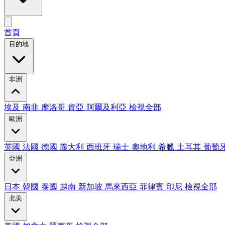
首頁
目的地
非洲
埃及
南非
摩洛哥
肯亞
阿爾及利亞
檢視全部
歐洲
英國
法國
德國
義大利
西班牙
瑞士
奧地利
希臘
土耳其
葡萄
亞洲
日本
韓國
泰國
越南
新加坡
馬來西亞
菲律賓
印尼
檢視全部
北美