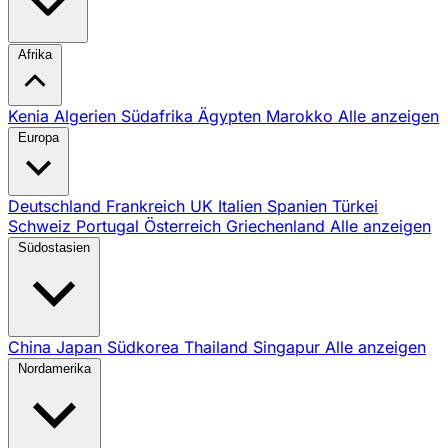
Afrika
Kenia
Algerien
Südafrika
Ägypten
Marokko
Alle anzeigen
Europa
Deutschland
Frankreich
UK
Italien
Spanien
Türkei
Schweiz
Portugal
Österreich
Griechenland
Alle anzeigen
Südostasien
China
Japan
Südkorea
Thailand
Singapur
Alle anzeigen
Nordamerika