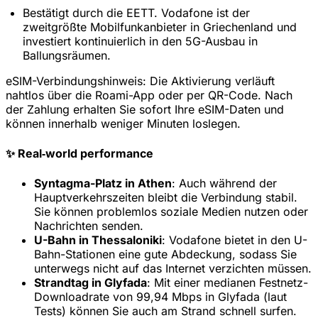
20% Rabatt für Neukunden
Bestätigt durch die EETT. Vodafone ist der
zweitgrößte Mobilfunkanbieter in Griechenland und
Heute eingelöst
Verbleibend
817
7
investiert kontinuierlich in den 5G-Ausbau in
Ballungsräumen.
Abbrechen
Jetzt einlösen
eSIM-Verbindungshinweis:
Die Aktivierung verläuft
nahtlos über die Roami-App oder per QR-Code. Nach
der Zahlung erhalten Sie sofort Ihre eSIM-Daten und
können innerhalb weniger Minuten loslegen.
✨ Real‑world performance
Syntagma-Platz in Athen
: Auch während der
Hauptverkehrszeiten bleibt die Verbindung stabil.
Sie können problemlos soziale Medien nutzen oder
Nachrichten senden.
U-Bahn in Thessaloniki
: Vodafone bietet in den U-
Bahn-Stationen eine gute Abdeckung, sodass Sie
unterwegs nicht auf das Internet verzichten müssen.
Strandtag in Glyfada
: Mit einer medianen Festnetz-
Downloadrate von 99,94 Mbps in Glyfada (laut
Tests) können Sie auch am Strand schnell surfen.