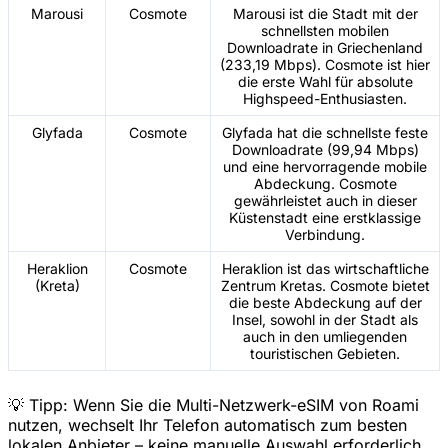
Marousi
Cosmote
Marousi ist die Stadt mit der
schnellsten mobilen
Downloadrate in Griechenland
(233,19 Mbps). Cosmote ist hier
die erste Wahl für absolute
Highspeed-Enthusiasten.
Glyfada
Cosmote
Glyfada hat die schnellste feste
Downloadrate (99,94 Mbps)
und eine hervorragende mobile
Abdeckung. Cosmote
gewährleistet auch in dieser
Küstenstadt eine erstklassige
Verbindung.
Heraklion
Cosmote
Heraklion ist das wirtschaftliche
(Kreta)
Zentrum Kretas. Cosmote bietet
die beste Abdeckung auf der
Insel, sowohl in der Stadt als
auch in den umliegenden
touristischen Gebieten.
💡 Tipp: Wenn Sie die Multi-Netzwerk-eSIM von Roami
nutzen, wechselt Ihr Telefon automatisch zum besten
lokalen Anbieter – keine manuelle Auswahl erforderlich.