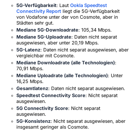
5G-Verfügbarkeit
: Laut
Ookla Speedtest
Connectivity Report
liegt die 5G-Verfügbarkeit
von Vodafone unter der von Cosmote, aber in
Städten sehr gut.
Mediane 5G-Downloadrate
: 105,34 Mbps.
Mediane 5G-Uploadrate
: Daten nicht separat
ausgewiesen, aber unter 20,19 Mbps.
5G-Latenz
: Daten nicht separat ausgewiesen, aber
vergleichbar mit Cosmote.
Mediane Downloadrate (alle Technologien)
:
70,91 Mbps.
Mediane Uploadrate (alle Technologien)
: Unter
16,25 Mbps.
Gesamtlatenz
: Daten nicht separat ausgewiesen.
Speedtest Connectivity Score
: Nicht separat
ausgewiesen.
5G Connectivity Score
: Nicht separat
×
Zeitlich begrenztes Angebot
ausgewiesen.
5G-Konsistenz
: Nicht separat ausgewiesen, aber
Rabattcode
web20
insgesamt geringer als Cosmote.