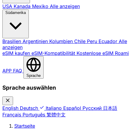
USA
Kanada
Mexiko
Alle anzeigen
Südamerika
Brasilien
Argentinien
Kolumbien
Chile
Peru
Ecuador
Alle
anzeigen
eSIM kaufen
eSIM-Kompatibilität
Kostenlose eSIM
Roami
APP
FAQ
Sprache
Sprache auswählen
English
Deutsch
Italiano
Español
Русский
日本語
Français
Português
繁體中文
Startseite