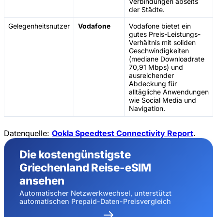
Verbindungen abseits
der Städte.
Gelegenheitsnutzer
Vodafone
Vodafone bietet ein
gutes Preis-Leistungs-
Verhältnis mit soliden
Geschwindigkeiten
(mediane Downloadrate
70,91 Mbps) und
ausreichender
Abdeckung für
alltägliche Anwendungen
wie Social Media und
Navigation.
Datenquelle:
Ookla Speedtest Connectivity Report
.
Die kostengünstigste
Griechenland Reise-eSIM
ansehen
Automatischer Netzwerkwechsel, unterstützt
automatischen Prepaid-Daten-Preisvergleich