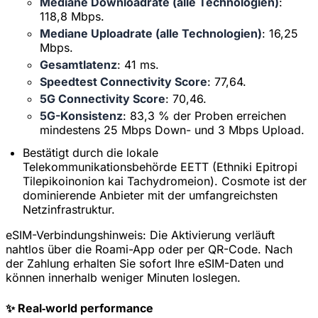
Mediane Downloadrate (alle Technologien)
:
118,8 Mbps.
Mediane Uploadrate (alle Technologien)
: 16,25
Mbps.
Gesamtlatenz
: 41 ms.
Speedtest Connectivity Score
: 77,64.
5G Connectivity Score
: 70,46.
5G-Konsistenz
: 83,3 % der Proben erreichen
mindestens 25 Mbps Down- und 3 Mbps Upload.
Bestätigt durch die lokale
Telekommunikationsbehörde EETT (Ethniki Epitropi
Tilepikoinonion kai Tachydromeion). Cosmote ist der
dominierende Anbieter mit der umfangreichsten
Netzinfrastruktur.
eSIM-Verbindungshinweis:
Die Aktivierung verläuft
nahtlos über die Roami-App oder per QR-Code. Nach
der Zahlung erhalten Sie sofort Ihre eSIM-Daten und
können innerhalb weniger Minuten loslegen.
✨ Real‑world performance