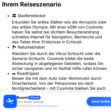
Ihrem Reiseszenario
🏛️ Stadtentdecker
Erkunden Sie antike Stätten wie die Akropolis oder
das antike Olympia. Mit einer eSIM von Cosmote
haben Sie selbst bei dichtem Besucherandrang
schnelles Internet für Navigation, Recherche und
das Teilen Ihrer Erlebnisse in Echtzeit.
🏞️ Naturliebhaber
Wandern Sie durch die Vikos-Schlucht oder die
Samaria-Schlucht. Cosmote bietet die beste
Abdeckung in abgelegenen Gebieten, sodass Sie
sicher navigieren und im Notfall Hilfe rufen können.
🚗 Roadtripper
Reisen Sie mit dem Auto oder Wohnmobil durch
Griechenland. Von der Peloponnes bis nach
Nordgriechenland – mit Cosmote bleiben Sie auch
auf Landstraßen und in kleinen Dörfern zuverlässig
Roami
verbunden.
Offiziell
Jetzt holen
20% Rabatt weltweit
🏖️ Strandurlauber
★★★★★
4.8 (2.1k Bewertungen)
Entspannen Sie an den Stränden von Mykonos,