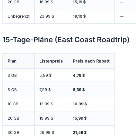
20 GB
18,99 $
15,19 $
—
Unbegrenzt
23,99 $
19,19 $
—
15-Tage-Pläne (East Coast Roadtrip)
Plan
Listenpreis
Preis nach Rabatt
3 GB
5,99 $
4,79 $
5 GB
7,99 $
6,39 $
10 GB
12,99 $
10,39 $
20 GB
19,99 $
15,99 $
30 GB
26,99 $
21,59 $