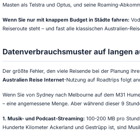
Masten als Telstra und Optus, und seine Roaming-Abkomm
Wenn Sie nur mit knappem Budget in Städte fahren:
Voda
Reiseroute steht – und fast alle klassischen Australien-Re
Datenverbrauchsmuster auf langen a
Der größte Fehler, den viele Reisende bei der Planung ihr
Australien Reise Internet
-Nutzung auf Roadtrips folgt and
Wenn Sie von Sydney nach Melbourne auf dem M31 Hume H
– eine angemessene Menge. Aber während dieser 9 Stunde
1. Musik- und Podcast-Streaming:
100-200 MB pro Stunde
Hunderte Kilometer Ackerland und Gestrüpp ist, sind Musik