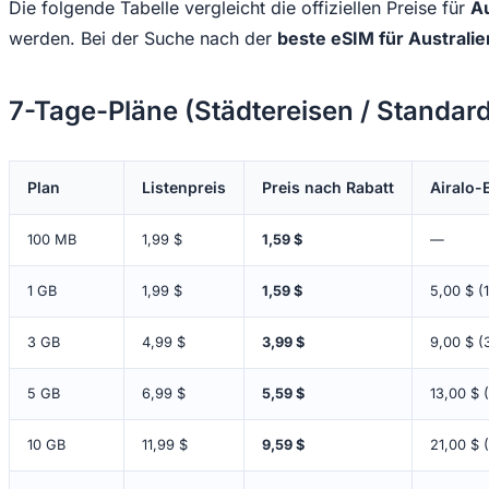
Die folgende Tabelle vergleicht die offiziellen Preise für
Au
werden. Bei der Suche nach der
beste eSIM für Australi
7-Tage-Pläne (Städtereisen / Standard
Plan
Listenpreis
Preis nach Rabatt
Airalo-
100 MB
1,99 $
1,59 $
—
1 GB
1,99 $
1,59 $
5,00 $ (
3 GB
4,99 $
3,99 $
9,00 $ (
5 GB
6,99 $
5,59 $
13,00 $ 
10 GB
11,99 $
9,59 $
21,00 $ 