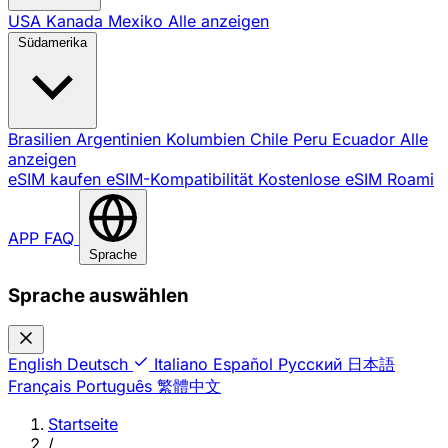
USA
Kanada
Mexiko
Alle anzeigen
Südamerika
Brasilien
Argentinien
Kolumbien
Chile
Peru
Ecuador
Alle
anzeigen
eSIM kaufen
eSIM-Kompatibilität
Kostenlose eSIM
Roami
APP
FAQ
Sprache
Sprache auswählen
English
Deutsch
Italiano
Español
Русский
日本語
Français
Português
繁體中文
Startseite
/