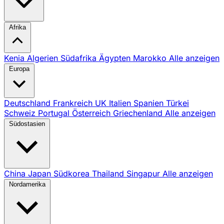
Afrika
Kenia
Algerien
Südafrika
Ägypten
Marokko
Alle anzeigen
Europa
Deutschland
Frankreich
UK
Italien
Spanien
Türkei
Schweiz
Portugal
Österreich
Griechenland
Alle anzeigen
Südostasien
China
Japan
Südkorea
Thailand
Singapur
Alle anzeigen
Nordamerika