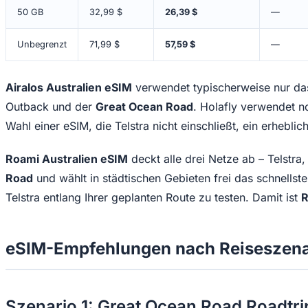
50 GB
32,99 $
26,39 $
—
Unbegrenzt
71,99 $
57,59 $
—
Airalos Australien eSIM
verwendet typischerweise nur das
Outback und der
Great Ocean Road
. Holafly verwendet n
Wahl einer eSIM, die Telstra nicht einschließt, ein erheblich
Roami Australien eSIM
deckt alle drei Netze ab – Telstr
Road
und wählt in städtischen Gebieten frei das schnells
Telstra entlang Ihrer geplanten Route zu testen. Damit ist
R
eSIM-Empfehlungen nach Reiseszena
Szenario 1: Great Ocean Road Roadtr