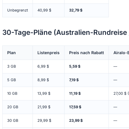
Unbegrenzt
40,99 $
32,79 $
30-Tage-Pläne (Australien-Rundreise 
Plan
Listenpreis
Preis nach Rabatt
Airalo-
3 GB
6,99 $
5,59 $
—
5 GB
8,99 $
7,19 $
—
10 GB
13,99 $
11,19 $
27,00 $ 
20 GB
21,99 $
17,59 $
—
30 GB
29,99 $
23,99 $
—