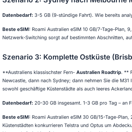
Datenbedarf:
3-5 GB (9-stündige Fahrt). Wie bereits analy
Beste eSIM:
Roami Australien eSIM 10 GB/7-Tage-Plan, 9,
Netzwerk-Switching sorgt auf bestimmten Abschnitten, auf
Szenario 3: Komplette Ostküste (Bri
**Australiens klassischster Fern-
Australien Roadtrip
. **
Newcastle, dann nach Sydney; dann nehmen Sie die M31 In
sowohl geschäftige Küstenstädte als auch leeres Ackerlan
Datenbedarf:
20-30 GB insgesamt. 1-3 GB pro Tag – an F
Beste eSIM:
Roami Australien eSIM 30 GB/15-Tage-Plan, 2
Küstenstädten konkurrieren Telstra und Optus um Abdeckun