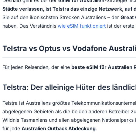
Deshalb geht es bei der
eSIM für Australien
-Strategie ni
Städte verlassen, ist Telstra das einzige Netzwerk, auf 
Sie auf den ikonischsten Strecken Australiens – der
Great
haben. Das Verständnis
wie eSIM funktioniert
ist der erste 
Telstra vs Optus vs Vodafone Austral
Für jeden Reisenden, der eine
beste eSIM für Australien 
Telstra: Der alleinige Hüter des ländli
Telstra ist Australiens größtes Telekommunikationsunterneh
abgelegenen Gebieten als die beiden anderen Betreiber z
Wildnis Tasmaniens und allen abgelegenen Nationalparks i
für jede
Australien Outback Abdeckung
.