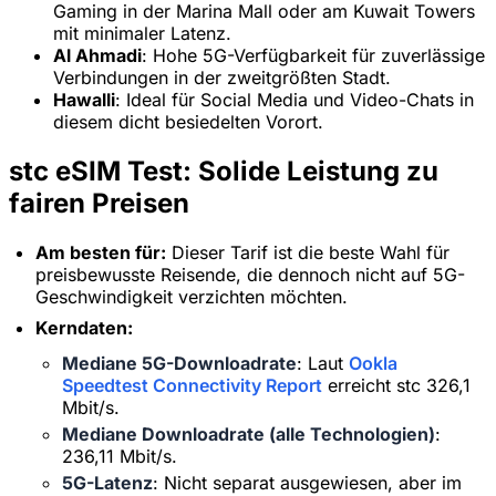
Gaming in der Marina Mall oder am Kuwait Towers
mit minimaler Latenz.
Al Ahmadi
: Hohe 5G-Verfügbarkeit für zuverlässige
Verbindungen in der zweitgrößten Stadt.
Hawalli
: Ideal für Social Media und Video-Chats in
diesem dicht besiedelten Vorort.
stc eSIM Test: Solide Leistung zu
fairen Preisen
Am besten für:
Dieser Tarif ist die beste Wahl für
preisbewusste Reisende, die dennoch nicht auf 5G-
Geschwindigkeit verzichten möchten.
Kerndaten:
Mediane 5G-Downloadrate
: Laut
Ookla
Speedtest Connectivity Report
erreicht stc 326,1
Mbit/s.
×
Zeitlich begrenztes Angebot
Mediane Downloadrate (alle Technologien)
:
236,11 Mbit/s.
Rabattcode
web20
5G-Latenz
: Nicht separat ausgewiesen, aber im