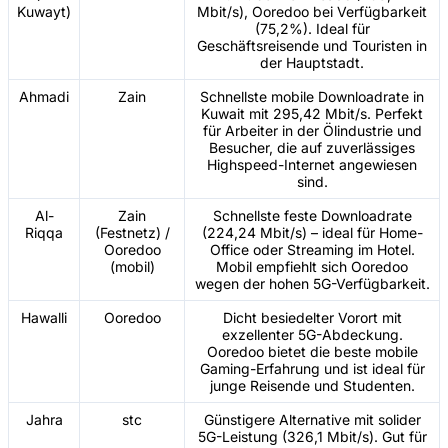
Kuwayt)
Mbit/s), Ooredoo bei Verfügbarkeit
(75,2%). Ideal für
Geschäftsreisende und Touristen in
der Hauptstadt.
Ahmadi
Zain
Schnellste mobile Downloadrate in
Kuwait mit 295,42 Mbit/s. Perfekt
für Arbeiter in der Ölindustrie und
Besucher, die auf zuverlässiges
Highspeed-Internet angewiesen
sind.
Al-
Zain
Schnellste feste Downloadrate
Riqqa
(Festnetz) /
(224,24 Mbit/s) – ideal für Home-
Ooredoo
Office oder Streaming im Hotel.
(mobil)
Mobil empfiehlt sich Ooredoo
wegen der hohen 5G-Verfügbarkeit.
Hawalli
Ooredoo
Dicht besiedelter Vorort mit
exzellenter 5G-Abdeckung.
Ooredoo bietet die beste mobile
Gaming-Erfahrung und ist ideal für
junge Reisende und Studenten.
Jahra
stc
Günstigere Alternative mit solider
5G-Leistung (326,1 Mbit/s). Gut für