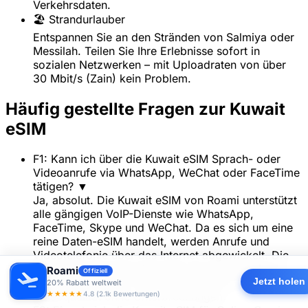
Verkehrsdaten.
🏖️ Strandurlauber
Entspannen Sie an den Stränden von Salmiya oder
Messilah. Teilen Sie Ihre Erlebnisse sofort in
sozialen Netzwerken – mit Uploadraten von über
30 Mbit/s (Zain) kein Problem.
Häufig gestellte Fragen zur Kuwait
eSIM
F1: Kann ich über die Kuwait eSIM Sprach- oder
Videoanrufe via WhatsApp, WeChat oder FaceTime
tätigen?
▼
Ja, absolut. Die Kuwait eSIM von Roami unterstützt
alle gängigen VoIP-Dienste wie WhatsApp,
FaceTime, Skype und WeChat. Da es sich um eine
reine Daten-eSIM handelt, werden Anrufe und
Videotelefonie über das Internet abgewickelt. Die
hohen 5G-Geschwindigkeiten (bis zu 420 Mbit/s
Roami
Offiziell
Jetzt holen
Download) sorgen für eine kristallklare Audio- und
20% Rabatt weltweit
★★★★★
4.8 (2.1k Bewertungen)
Videoqualität ohne Unterbrechungen.