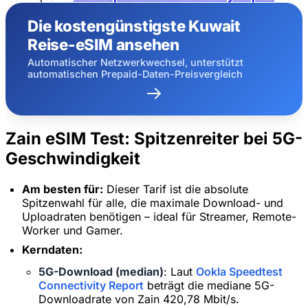
Die kostengünstigste Kuwait
Reise-eSIM ansehen
Automatischer Netzwerkwechsel, unterstützt
automatischen Prepaid-Daten-Preisvergleich
Zain eSIM Test: Spitzenreiter bei 5G-
Geschwindigkeit
Am besten für:
Dieser Tarif ist die absolute
Spitzenwahl für alle, die maximale Download- und
Uploadraten benötigen – ideal für Streamer, Remote-
Worker und Gamer.
Kerndaten:
5G-Download (median)
: Laut
Ookla Speedtest
Connectivity Report
beträgt die mediane 5G-
Downloadrate von Zain 420,78 Mbit/s.