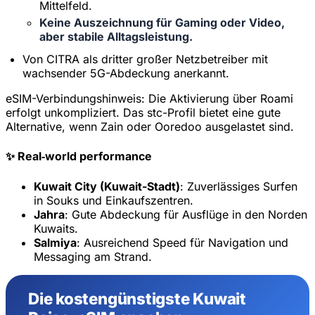
Mittelfeld.
20% Rabatt für Neukunden
Keine Auszeichnung für Gaming oder Video,
Heute eingelöst
Verbleibend
aber stabile Alltagsleistung.
670
6
Von CITRA als dritter großer Netzbetreiber mit
Abbrechen
Jetzt einlösen
wachsender 5G-Abdeckung anerkannt.
eSIM-Verbindungshinweis:
Die Aktivierung über Roami
erfolgt unkompliziert. Das stc-Profil bietet eine gute
Alternative, wenn Zain oder Ooredoo ausgelastet sind.
✨ Real‑world performance
Kuwait City (Kuwait-Stadt)
: Zuverlässiges Surfen
in Souks und Einkaufszentren.
Jahra
: Gute Abdeckung für Ausflüge in den Norden
Kuwaits.
Salmiya
: Ausreichend Speed für Navigation und
Messaging am Strand.
Die kostengünstigste Kuwait