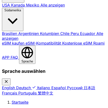
USA
Kanada
Mexiko
Alle anzeigen
Südamerika
Brasilien
Argentinien
Kolumbien
Chile
Peru
Ecuador
Alle
anzeigen
eSIM kaufen
eSIM-Kompatibilität
Kostenlose eSIM
Roami
APP
FAQ
Sprache
Sprache auswählen
English
Deutsch
Italiano
Español
Русский
日本語
Français
Português
繁體中文
Startseite