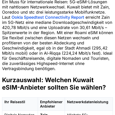
Ein Muss für internationale Reisen: 5G-eSIM-Lösungen
mit nahtlosem Netzwerkwechsel. Kuwait bietet mit Zain,
Ooredoo und stc drei leistungsstarke Mobilfunknetze.
Laut
Ookla Speedtest Connectivity Report
erreicht Zain
im 5G-Netz eine mediane Downloadgeschwindigkeit von
420,78 Mbit/s und eine Uploadrate von 30,61 Mbit/s –
Spitzenwerte in der Region. Mit einer Roami eSIM können
Sie flexibel zwischen diesen Netzen wechseln und
profitieren von der besten Abdeckung und
Geschwindigkeit, egal ob in der Stadt Ahmadi (295,42
Mbit/s mobil) oder in Al-Riqqa (224,24 Mbit/s fest). Ideal
für Geschäftsreisende, digitale Nomaden und Touristen,
die zuverlässiges Highspeed-Internet ohne
Vertragsbindung benötigen.
Kurzauswahl: Welchen Kuwait
eSIM-Anbieter sollten Sie wählen?
Ihr Reisestil
Empfohlener
Netzwerkdatenleistung
Anbieter
Digitale Nomaden
Zain
Höchste 5G-