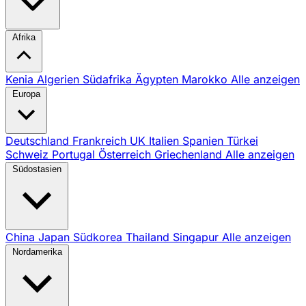
Afrika
Kenia
Algerien
Südafrika
Ägypten
Marokko
Alle anzeigen
Europa
Deutschland
Frankreich
UK
Italien
Spanien
Türkei
Schweiz
Portugal
Österreich
Griechenland
Alle anzeigen
Südostasien
China
Japan
Südkorea
Thailand
Singapur
Alle anzeigen
Nordamerika