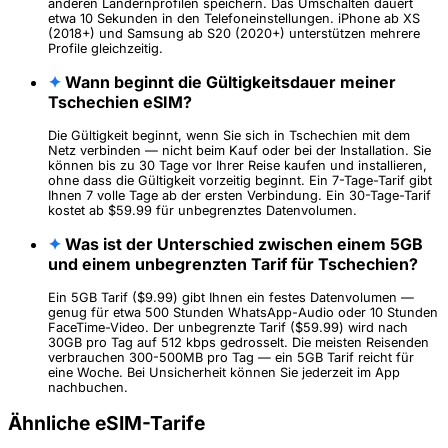
anderen Ländernprofilen speichern. Das Umschalten dauert
etwa 10 Sekunden in den Telefoneinstellungen. iPhone ab XS
(2018+) und Samsung ab S20 (2020+) unterstützen mehrere
Profile gleichzeitig.
✦
Wann beginnt die Gültigkeitsdauer meiner
Tschechien eSIM?
Die Gültigkeit beginnt, wenn Sie sich in Tschechien mit dem
Netz verbinden — nicht beim Kauf oder bei der Installation. Sie
können bis zu 30 Tage vor Ihrer Reise kaufen und installieren,
ohne dass die Gültigkeit vorzeitig beginnt. Ein 7-Tage-Tarif gibt
Ihnen 7 volle Tage ab der ersten Verbindung. Ein 30-Tage-Tarif
kostet ab $59.99 für unbegrenztes Datenvolumen.
✦
Was ist der Unterschied zwischen einem 5GB
und einem unbegrenzten Tarif für Tschechien?
Ein 5GB Tarif ($9.99) gibt Ihnen ein festes Datenvolumen —
genug für etwa 500 Stunden WhatsApp-Audio oder 10 Stunden
FaceTime-Video. Der unbegrenzte Tarif ($59.99) wird nach
30GB pro Tag auf 512 kbps gedrosselt. Die meisten Reisenden
verbrauchen 300-500MB pro Tag — ein 5GB Tarif reicht für
eine Woche. Bei Unsicherheit können Sie jederzeit im App
nachbuchen.
Ähnliche eSIM-Tarife