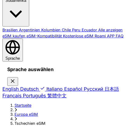
Südamerika
Brasilien
Argentinien
Kolumbien
Chile
Peru
Ecuador
Alle anzeigen
eSIM kaufen
eSIM-Kompatibilität
Kostenlose eSIM
Roami APP
FAQ
Sprache
Sprache auswählen
English
Deutsch
Italiano
Español
Русский
日本語
Français
Português
繁體中文
Startseite
›
Europa eSIM
›
Tschechien eSIM