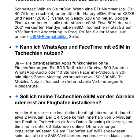
Schnelltest: Wählen Sie *#06#. Wenn eine EID-Nummer (ca. 30-
40 Ziffern) erscheint, unterstützt Ihr Handy eSIM. iPhone XS/XR
und neuer (2018+), Samsung Galaxy S20 und neuer, Google
Pixel 4 und neuer — alle unterstützen eSIM. Etwa 80% der seit
2021 verkauften Handys haben eSIM. Tschechien nutzt 5G auf
n78-Band mit Abdeckung in Prag. Prüfen Sie Ihr Modell auf
unserer
eSIM-Kompatibilität
Seite.
✦
Kann ich WhatsApp und FaceTime mit eSIM in
Tschechien nutzen?
Ja — alle datenbasierten Apps funktionieren ohne
Einschränkungen. Ein 5GB Tarif reicht für etwa 500 Stunden
WhatsApp-Audio oder 10 Stunden FaceTime-Video. Ein 30-
minütiges Zoom-Meeting verbraucht etwa 150-300MB. T-
Mobiles Netz in Tschechien liefert stabile Verbindungen für
Videoanrufe.
✦
Soll ich meine Tschechien eSIM vor der Abreise
oder erst am Flughafen installieren?
Vor der Abreise — die Installation benötigt Internet und dauert
etwa 2 Minuten. Der QR-Code kommt innerhalb von 5 Minuten
per Email. In Tschechien einfach Daten-Roaming aktivieren, und
Sie sind in unter 60 Sekunden online. Ohne vorherige
Installation müssten Sie am Flughafen auf WiFi angewiesen
sein, das oft eine SMS-Verifizierung verlangt — ein klassisches