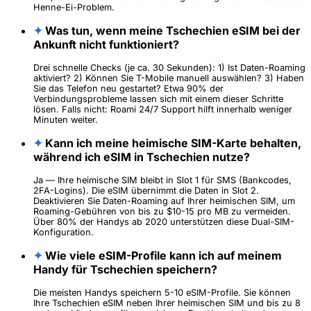
Henne-Ei-Problem.
✦
Was tun, wenn meine Tschechien eSIM bei der
Ankunft nicht funktioniert?
Drei schnelle Checks (je ca. 30 Sekunden): 1) Ist Daten-Roaming
aktiviert? 2) Können Sie T-Mobile manuell auswählen? 3) Haben
Sie das Telefon neu gestartet? Etwa 90% der
Verbindungsprobleme lassen sich mit einem dieser Schritte
lösen. Falls nicht: Roami 24/7 Support hilft innerhalb weniger
Minuten weiter.
✦
Kann ich meine heimische SIM-Karte behalten,
während ich eSIM in Tschechien nutze?
Ja — Ihre heimische SIM bleibt in Slot 1 für SMS (Bankcodes,
2FA-Logins). Die eSIM übernimmt die Daten in Slot 2.
Deaktivieren Sie Daten-Roaming auf Ihrer heimischen SIM, um
Roaming-Gebühren von bis zu $10-15 pro MB zu vermeiden.
Über 80% der Handys ab 2020 unterstützen diese Dual-SIM-
Konfiguration.
✦
Wie viele eSIM-Profile kann ich auf meinem
Handy für Tschechien speichern?
Die meisten Handys speichern 5-10 eSIM-Profile. Sie können
Ihre Tschechien eSIM neben Ihrer heimischen SIM und bis zu 8