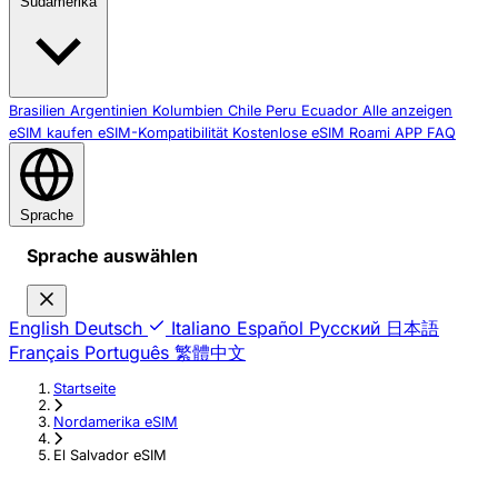
Südamerika
Brasilien
Argentinien
Kolumbien
Chile
Peru
Ecuador
Alle anzeigen
eSIM kaufen
eSIM-Kompatibilität
Kostenlose eSIM
Roami APP
FAQ
Sprache
Sprache auswählen
English
Deutsch
Italiano
Español
Русский
日本語
Français
Português
繁體中文
Startseite
›
Nordamerika eSIM
›
El Salvador eSIM