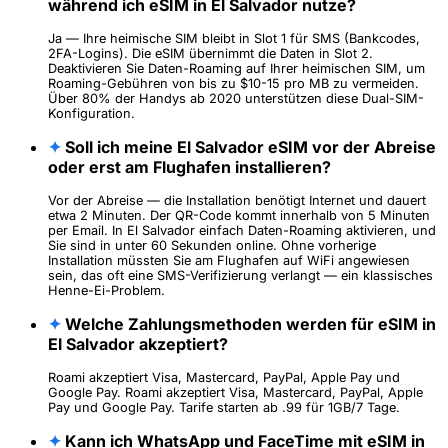
während ich eSIM in El Salvador nutze?
Ja — Ihre heimische SIM bleibt in Slot 1 für SMS (Bankcodes,
2FA-Logins). Die eSIM übernimmt die Daten in Slot 2.
Deaktivieren Sie Daten-Roaming auf Ihrer heimischen SIM, um
Roaming-Gebühren von bis zu $10-15 pro MB zu vermeiden.
Über 80% der Handys ab 2020 unterstützen diese Dual-SIM-
Konfiguration.
✦
Soll ich meine El Salvador eSIM vor der Abreise
oder erst am Flughafen installieren?
Vor der Abreise — die Installation benötigt Internet und dauert
etwa 2 Minuten. Der QR-Code kommt innerhalb von 5 Minuten
per Email. In El Salvador einfach Daten-Roaming aktivieren, und
Sie sind in unter 60 Sekunden online. Ohne vorherige
Installation müssten Sie am Flughafen auf WiFi angewiesen
sein, das oft eine SMS-Verifizierung verlangt — ein klassisches
Henne-Ei-Problem.
✦
Welche Zahlungsmethoden werden für eSIM in
El Salvador akzeptiert?
Roami akzeptiert Visa, Mastercard, PayPal, Apple Pay und
Google Pay. Roami akzeptiert Visa, Mastercard, PayPal, Apple
Pay und Google Pay. Tarife starten ab .99 für 1GB/7 Tage.
✦
Kann ich WhatsApp und FaceTime mit eSIM in