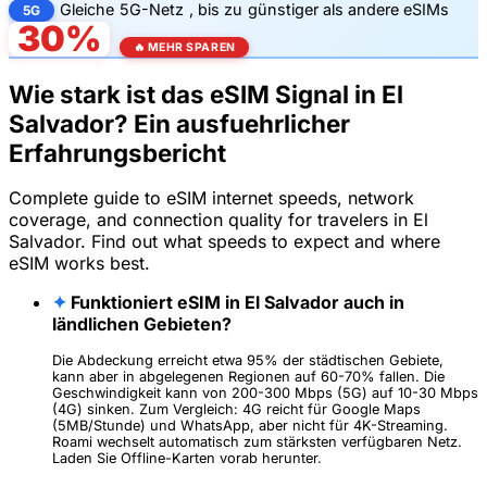
Gleiche
5G-Netz
, bis zu
günstiger als andere eSIMs
5G
30%
🔥 MEHR SPAREN
Wie stark ist das eSIM Signal in El
Salvador? Ein ausfuehrlicher
Erfahrungsbericht
Complete guide to eSIM internet speeds, network
coverage, and connection quality for travelers in El
Salvador. Find out what speeds to expect and where
eSIM works best.
✦
Funktioniert eSIM in El Salvador auch in
ländlichen Gebieten?
Die Abdeckung erreicht etwa 95% der städtischen Gebiete,
kann aber in abgelegenen Regionen auf 60-70% fallen. Die
Geschwindigkeit kann von 200-300 Mbps (5G) auf 10-30 Mbps
(4G) sinken. Zum Vergleich: 4G reicht für Google Maps
(5MB/Stunde) und WhatsApp, aber nicht für 4K-Streaming.
Roami wechselt automatisch zum stärksten verfügbaren Netz.
Laden Sie Offline-Karten vorab herunter.