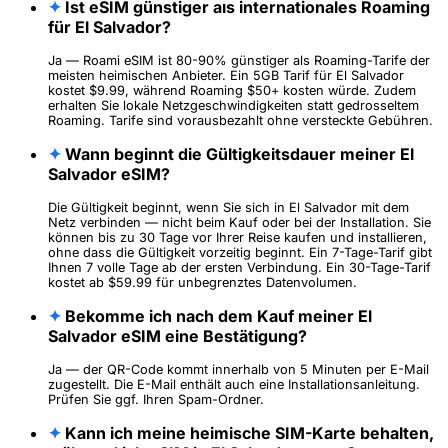
✦
Ist eSIM günstiger als internationales Roaming
für El Salvador?
Ja — Roami eSIM ist 80-90% günstiger als Roaming-Tarife der
meisten heimischen Anbieter. Ein 5GB Tarif für El Salvador
kostet $9.99, während Roaming $50+ kosten würde. Zudem
erhalten Sie lokale Netzgeschwindigkeiten statt gedrosseltem
Roaming. Tarife sind vorausbezahlt ohne versteckte Gebühren.
✦
Wann beginnt die Gültigkeitsdauer meiner El
Salvador eSIM?
Die Gültigkeit beginnt, wenn Sie sich in El Salvador mit dem
Netz verbinden — nicht beim Kauf oder bei der Installation. Sie
können bis zu 30 Tage vor Ihrer Reise kaufen und installieren,
ohne dass die Gültigkeit vorzeitig beginnt. Ein 7-Tage-Tarif gibt
Ihnen 7 volle Tage ab der ersten Verbindung. Ein 30-Tage-Tarif
kostet ab $59.99 für unbegrenztes Datenvolumen.
✦
Bekomme ich nach dem Kauf meiner El
Salvador eSIM eine Bestätigung?
Ja — der QR-Code kommt innerhalb von 5 Minuten per E-Mail
zugestellt. Die E-Mail enthält auch eine Installationsanleitung.
Prüfen Sie ggf. Ihren Spam-Ordner.
✦
Kann ich meine heimische SIM-Karte behalten,