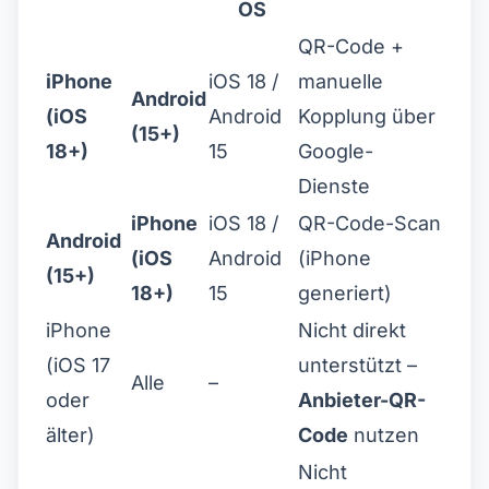
OS
QR-Code +
iPhone
iOS 18 /
manuelle
Android
(iOS
Android
Kopplung über
(15+)
18+)
15
Google-
Dienste
iPhone
iOS 18 /
QR-Code-Scan
Android
(iOS
Android
(iPhone
(15+)
18+)
15
generiert)
iPhone
Nicht direkt
(iOS 17
unterstützt –
Alle
–
oder
Anbieter-QR-
älter)
Code
nutzen
Nicht