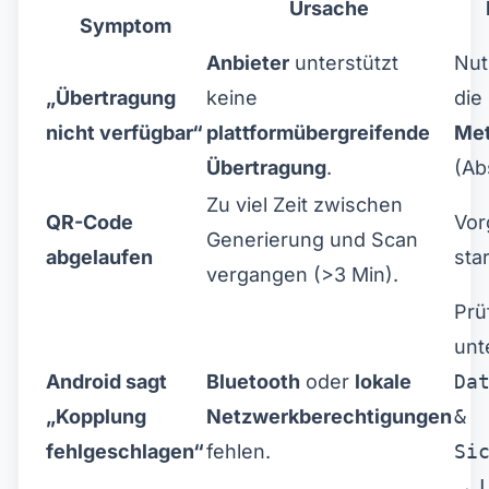
Ursache
Symptom
Anbieter
unterstützt
Nut
„Übertragung
keine
die
nicht verfügbar“
plattformübergreifende
Me
Übertragung
.
(Ab
Zu viel Zeit zwischen
QR-Code
Vor
Generierung und Scan
abgelaufen
sta
vergangen (>3 Min).
Prü
unt
Android sagt
Bluetooth
oder
lokale
Da
„Kopplung
Netzwerkberechtigungen
&
fehlgeschlagen“
fehlen.
Si
→
×