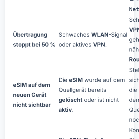
Zeitlich begrenztes Angebot
Ne
Rabattcode
web20
Sch
VP
20% Rabatt für Neukunden
Übertragung
Schwaches
WLAN
-Signal
Heute eingelöst
Verbleibend
geh
941
6
stoppt bei 50 %
oder aktives
VPN
.
näh
Abbrechen
Jetzt einlösen
Rou
Ste
Die
eSIM
wurde auf dem
sic
eSIM auf dem
Quellgerät bereits
die
neuen Gerät
gelöscht
oder ist nicht
de
nicht sichtbar
aktiv
.
Que
no
Kon