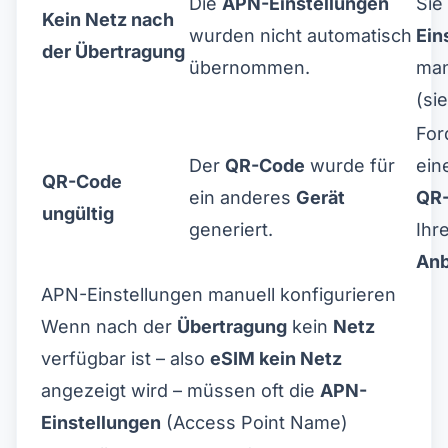
Die
APN-Einstellungen
Sie
Kein Netz nach
wurden nicht automatisch
Ein
der Übertragung
übernommen.
man
(si
For
Der
QR-Code
wurde für
ein
QR-Code
ein anderes
Gerät
QR
ungültig
generiert.
Ihr
Anb
APN-Einstellungen manuell konfigurieren
Wenn nach der
Übertragung
kein
Netz
verfügbar ist – also
eSIM kein Netz
angezeigt wird – müssen oft die
APN-
Einstellungen
(Access Point Name)