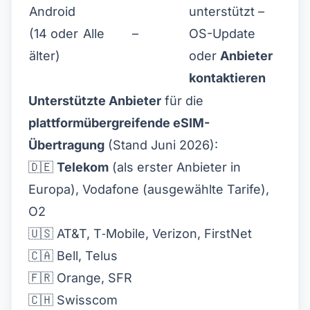
Android
unterstützt –
(14 oder
Alle
–
OS-Update
älter)
oder
Anbieter
kontaktieren
Unterstützte Anbieter
für die
plattformübergreifende eSIM-
Übertragung
(Stand Juni 2026):
🇩🇪
Telekom
(als erster Anbieter in
Europa), Vodafone (ausgewählte Tarife),
O2
🇺🇸 AT&T, T‑Mobile, Verizon, FirstNet
🇨🇦 Bell, Telus
🇫🇷 Orange, SFR
🇨🇭 Swisscom