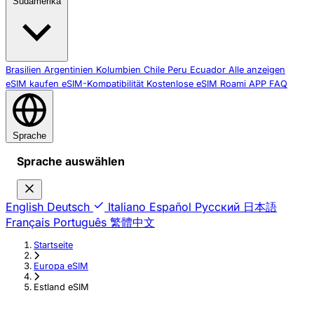
Südamerika
Brasilien
Argentinien
Kolumbien
Chile
Peru
Ecuador
Alle anzeigen
eSIM kaufen
eSIM-Kompatibilität
Kostenlose eSIM
Roami APP
FAQ
Sprache
Sprache auswählen
English
Deutsch
Italiano
Español
Русский
日本語
Français
Português
繁體中文
Startseite
›
Europa eSIM
›
Estland eSIM