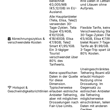
berechnet
Ihre Daten in Lettla
€0,005/MB
und Litauen ohne
(€5,12/GB) im EU-
Aufpreis.
Ausland.
Alle Hauptanbieter
(Telia, Elisa, Tele2)
verwenden 30-
Tage-Zyklen. Telia
Flexible Tarife, kein
Super €5/4GB,
Verschwendung
Sta
€10/12GB,
30-Tage-Zyklen (Tel
Abrechnungszyklus &
€18/40GB; Elisa
€5/4GB, Elisa €7/8
verschwendete Kosten
€7/8GB; Tele2
bietet Roami 7-Tage
Smart €1,95/1GB.
Tarife ab $1.99/GB.
Ein 3-tägiger
3-Tage-Trip spart ü
Tourist
80% Kosten.
verschwendet über
80% des
Tarifwerts.
Uneingeschränktes
Keine spezifischen
Tethering
Roami eS
Daten in der Quelle
erlaubt Hotspot-
für diese
Nutzung ohne
Dimension.
Drosselung. Im
Hotspot &
Typischerweise
Gegensatz zu
Geschwindigkeitsrichtlinien
erlauben estnische
estnischen Anbieter
Anbieter Tethering,
die Tethering
aber mit möglichen
möglicherweise
Drosselungen nach
einschränken, teilen
Fair-Use-Limits.
Daten mit anderen
Geräten.