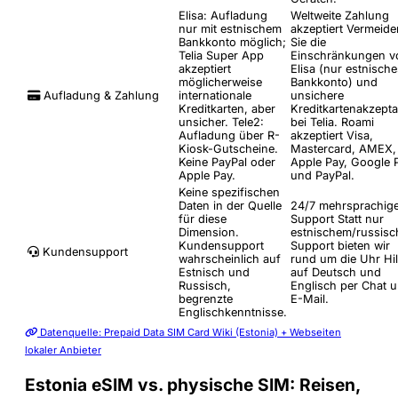
Elisa: Aufladung
Weltweite Zahlung
nur mit estnischem
akzeptiert
Vermeide
Bankkonto möglich;
Sie die
Telia Super App
Einschränkungen v
akzeptiert
Elisa (nur estnische
möglicherweise
Bankkonto) und
Aufladung & Zahlung
internationale
unsichere
Kreditkarten, aber
Kreditkartenakzept
unsicher. Tele2:
bei Telia. Roami
Aufladung über R-
akzeptiert Visa,
Kiosk-Gutscheine.
Mastercard, AMEX,
Keine PayPal oder
Apple Pay, Google 
Apple Pay.
und PayPal.
Keine spezifischen
Daten in der Quelle
24/7 mehrsprachig
für diese
Support
Statt nur
Dimension.
estnischem/russis
Kundensupport
Support bieten wir
Kundensupport
wahrscheinlich auf
rund um die Uhr Hil
Estnisch und
auf Deutsch und
Russisch,
Englisch per Chat 
begrenzte
E-Mail.
Englischkenntnisse.
Datenquelle: Prepaid Data SIM Card Wiki (Estonia) + Webseiten
lokaler Anbieter
Estonia eSIM vs. physische SIM: Reisen,