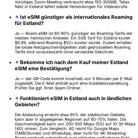
minütiges Zoom-Meeting verbraucht etwa 150-300MB. Telias
Netz in Estland liefert stabile Verbindungen für Videoanrufe.
✦
Ist eSIM günstiger als internationales Roaming
für Estland?
Ja — Roami eSIM ist 80-90% günstiger als Roaming-Tarife der
meisten heimischen Anbieter. Ein 5GB Tarif für Estland kostet
$9.99, während Roaming $50+ kosten würde. Zudem erhalten
Sie lokale Netzgeschwindigkeiten statt gedrosseltem Roaming.
Tarife sind vorausbezahlt ohne versteckte Gebühren.
✦
Bekomme ich nach dem Kauf meiner Estland
eSIM eine Bestätigung?
Ja — der QR-Code kommt innerhalb von 5 Minuten per E-Mail
zugestellt. Die E-Mail enthält auch eine Installationsanleitung.
Prüfen Sie ggf. Ihren Spam-Ordner.
✦
Funktioniert eSIM in Estland auch in ländlichen
Gebieten?
Die Abdeckung erreicht etwa 95% der städtischen Gebiete,
kann aber in abgelegenen Regionen auf 60-70% fallen. Die
Geschwindigkeit kann von 200-300 Mbps (5G) auf 10-30 Mbps
(4G) sinken. Zum Vergleich: 4G reicht für Google Maps
(5MB/Stunde) und WhatsApp, aber nicht für 4K-Streaming.
Roami wechselt automatisch zum stärksten verfügbaren Netz.