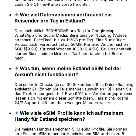
Laden Sie Offline-Karten vorab herunter.
✦
Wie viel Datenvolumen verbraucht ein
Reisender pro Tag in Estland?
Durchschnittlich 300-500MB pro Tag für Google Maps,
WhatsApp und Social Media. Bei intensiver Nutzung (Videos
streamen, FaceTime) bis zu 1-2GB pro Tag. Eine 5-minütige
Videoansicht verbraucht etwa 50MB. Für eine Woche reichen
5GB ($9.99), für zwei Wochen 10GB ($14.99). Bei Unsicherheit
starten Sie mit einem kleineren Tarif und buchen bei Bedarf
nach.
✦
Was tun, wenn meine Estland eSIM bei der
Ankunft nicht funktioniert?
Drei schnelle Checks (je ca. 30 Sekunden): 1) Ist Daten-Roaming
aktiviert? 2) Können Sie Telia manuell auswählen? 3) Haben Sie
das Telefon neu gestartet? Etwa 90% der Verbindungsprobleme
lassen sich mit einem dieser Schritte lösen. Falls nicht: Roami
24/7 Support hilft innerhalb weniger Minuten weiter.
✦
Wie viele eSIM-Profile kann ich auf meinem
Handy für Estland speichern?
Die meisten Handys speichern 5-10 eSIM-Profile. Sie können
Ihre Estland eSIM neben Ihrer heimischen SIM und bis zu 8