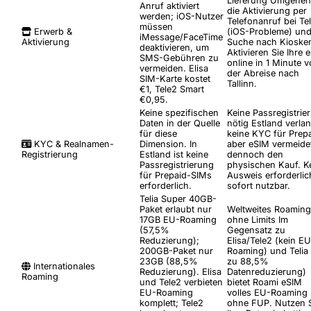
Lieferung
Umgehen 
Anruf aktiviert
die Aktivierung per
werden; iOS-Nutzer
Telefonanruf bei Tel
müssen
Erwerb &
(iOS-Probleme) und
iMessage/FaceTime
Aktivierung
Suche nach Kioske
deaktivieren, um
Aktivieren Sie Ihre 
SMS-Gebühren zu
online in 1 Minute v
vermeiden. Elisa
der Abreise nach
SIM-Karte kostet
Tallinn.
€1, Tele2 Smart
€0,95.
Keine spezifischen
Keine Passregistrie
Daten in der Quelle
nötig
Estland verlan
für diese
keine KYC für Prepa
KYC & Realnamen-
Dimension. In
aber eSIM vermeide
Registrierung
Estland ist keine
dennoch den
Passregistrierung
physischen Kauf. K
für Prepaid-SIMs
Ausweis erforderlic
erforderlich.
sofort nutzbar.
Telia Super 40GB-
Paket erlaubt nur
Weltweites Roaming
17GB EU-Roaming
ohne Limits
Im
(57,5%
Gegensatz zu
Reduzierung);
Elisa/Tele2 (kein EU
200GB-Paket nur
Roaming) und Telia 
23GB (88,5%
zu 88,5%
Internationales
Reduzierung). Elisa
Datenreduzierung)
Roaming
und Tele2 verbieten
bietet Roami eSIM
EU-Roaming
volles EU-Roaming
komplett; Tele2
ohne FUP. Nutzen 