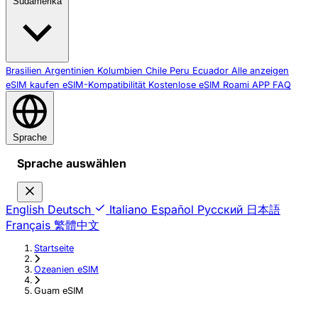
Südamerika
Brasilien
Argentinien
Kolumbien
Chile
Peru
Ecuador
Alle anzeigen
eSIM kaufen
eSIM-Kompatibilität
Kostenlose eSIM
Roami APP
FAQ
Sprache
Sprache auswählen
English
Deutsch
Italiano
Español
Русский
日本語
Français
繁體中文
Startseite
›
Ozeanien eSIM
›
Guam eSIM