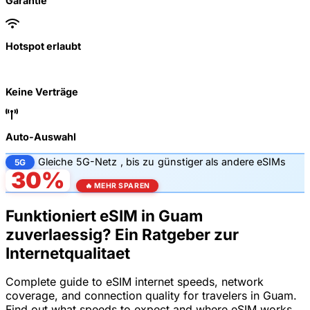
Garantie
Hotspot erlaubt
Keine Verträge
Auto-Auswahl
Gleiche
5G-Netz
, bis zu
günstiger als andere eSIMs
5G
30%
🔥 MEHR SPAREN
Funktioniert eSIM in Guam
zuverlaessig? Ein Ratgeber zur
Internetqualitaet
Complete guide to eSIM internet speeds, network
coverage, and connection quality for travelers in Guam.
Find out what speeds to expect and where eSIM works