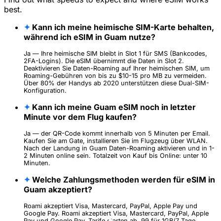
best.
✦
Kann ich meine heimische SIM-Karte behalten,
während ich eSIM in Guam nutze?
Ja — Ihre heimische SIM bleibt in Slot 1 für SMS (Bankcodes,
2FA-Logins). Die eSIM übernimmt die Daten in Slot 2.
Deaktivieren Sie Daten-Roaming auf Ihrer heimischen SIM, um
Roaming-Gebühren von bis zu $10-15 pro MB zu vermeiden.
Über 80% der Handys ab 2020 unterstützen diese Dual-SIM-
Konfiguration.
✦
Kann ich meine Guam eSIM noch in letzter
Minute vor dem Flug kaufen?
Ja — der QR-Code kommt innerhalb von 5 Minuten per Email.
Kaufen Sie am Gate, installieren Sie im Flugzeug über WLAN.
Nach der Landung in Guam Daten-Roaming aktivieren und in 1-
2 Minuten online sein. Totalzeit von Kauf bis Online: unter 10
Minuten.
✦
Welche Zahlungsmethoden werden für eSIM in
Guam akzeptiert?
Roami akzeptiert Visa, Mastercard, PayPal, Apple Pay und
Google Pay. Roami akzeptiert Visa, Mastercard, PayPal, Apple
Pay und Google Pay. Tarife starten ab .99 für 1GB/7 Tage.