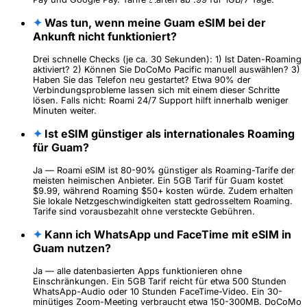
✦
Was tun, wenn meine Guam eSIM bei der
Ankunft nicht funktioniert?
Drei schnelle Checks (je ca. 30 Sekunden): 1) Ist Daten-Roaming
aktiviert? 2) Können Sie DoCoMo Pacific manuell auswählen? 3)
Haben Sie das Telefon neu gestartet? Etwa 90% der
Verbindungsprobleme lassen sich mit einem dieser Schritte
lösen. Falls nicht: Roami 24/7 Support hilft innerhalb weniger
Minuten weiter.
✦
Ist eSIM günstiger als internationales Roaming
für Guam?
Ja — Roami eSIM ist 80-90% günstiger als Roaming-Tarife der
meisten heimischen Anbieter. Ein 5GB Tarif für Guam kostet
$9.99, während Roaming $50+ kosten würde. Zudem erhalten
Sie lokale Netzgeschwindigkeiten statt gedrosseltem Roaming.
Tarife sind vorausbezahlt ohne versteckte Gebühren.
✦
Kann ich WhatsApp und FaceTime mit eSIM in
Guam nutzen?
Ja — alle datenbasierten Apps funktionieren ohne
Einschränkungen. Ein 5GB Tarif reicht für etwa 500 Stunden
WhatsApp-Audio oder 10 Stunden FaceTime-Video. Ein 30-
minütiges Zoom-Meeting verbraucht etwa 150-300MB. DoCoMo