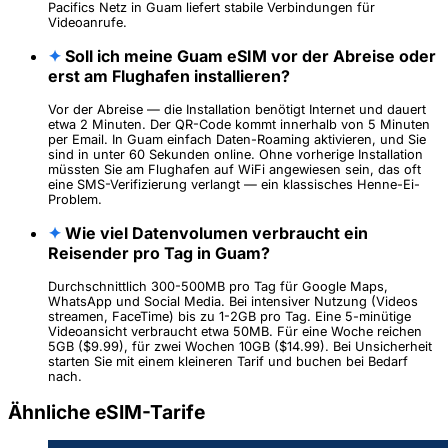
Pacifics Netz in Guam liefert stabile Verbindungen für
Videoanrufe.
✦
Soll ich meine Guam eSIM vor der Abreise oder
erst am Flughafen installieren?
Vor der Abreise — die Installation benötigt Internet und dauert
etwa 2 Minuten. Der QR-Code kommt innerhalb von 5 Minuten
per Email. In Guam einfach Daten-Roaming aktivieren, und Sie
sind in unter 60 Sekunden online. Ohne vorherige Installation
müssten Sie am Flughafen auf WiFi angewiesen sein, das oft
eine SMS-Verifizierung verlangt — ein klassisches Henne-Ei-
Problem.
✦
Wie viel Datenvolumen verbraucht ein
Reisender pro Tag in Guam?
Durchschnittlich 300-500MB pro Tag für Google Maps,
WhatsApp und Social Media. Bei intensiver Nutzung (Videos
streamen, FaceTime) bis zu 1-2GB pro Tag. Eine 5-minütige
Videoansicht verbraucht etwa 50MB. Für eine Woche reichen
5GB ($9.99), für zwei Wochen 10GB ($14.99). Bei Unsicherheit
starten Sie mit einem kleineren Tarif und buchen bei Bedarf
nach.
Ähnliche eSIM-Tarife