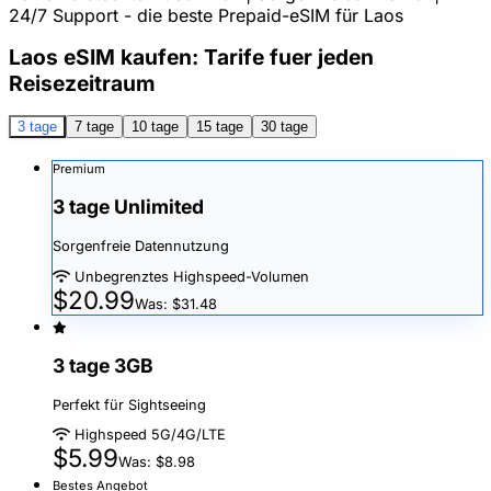
24/7 Support - die beste Prepaid-eSIM für Laos
Laos eSIM kaufen: Tarife fuer jeden
Reisezeitraum
3 tage
7 tage
10 tage
15 tage
30 tage
Premium
3 tage Unlimited
Sorgenfreie Datennutzung
Unbegrenztes Highspeed-Volumen
$20.99
Was: $31.48
3 tage 3GB
Perfekt für Sightseeing
Highspeed 5G/4G/LTE
$5.99
Was: $8.98
Bestes Angebot