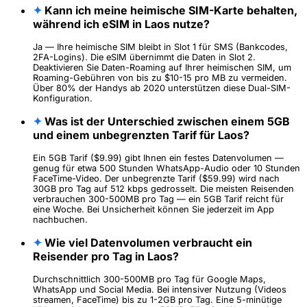
✦
Kann ich meine heimische SIM-Karte behalten,
während ich eSIM in Laos nutze?
Ja — Ihre heimische SIM bleibt in Slot 1 für SMS (Bankcodes,
2FA-Logins). Die eSIM übernimmt die Daten in Slot 2.
Deaktivieren Sie Daten-Roaming auf Ihrer heimischen SIM, um
Roaming-Gebühren von bis zu $10-15 pro MB zu vermeiden.
Über 80% der Handys ab 2020 unterstützen diese Dual-SIM-
Konfiguration.
✦
Was ist der Unterschied zwischen einem 5GB
und einem unbegrenzten Tarif für Laos?
Ein 5GB Tarif ($9.99) gibt Ihnen ein festes Datenvolumen —
genug für etwa 500 Stunden WhatsApp-Audio oder 10 Stunden
FaceTime-Video. Der unbegrenzte Tarif ($59.99) wird nach
30GB pro Tag auf 512 kbps gedrosselt. Die meisten Reisenden
verbrauchen 300-500MB pro Tag — ein 5GB Tarif reicht für
eine Woche. Bei Unsicherheit können Sie jederzeit im App
nachbuchen.
✦
Wie viel Datenvolumen verbraucht ein
Reisender pro Tag in Laos?
Durchschnittlich 300-500MB pro Tag für Google Maps,
WhatsApp und Social Media. Bei intensiver Nutzung (Videos
streamen, FaceTime) bis zu 1-2GB pro Tag. Eine 5-minütige