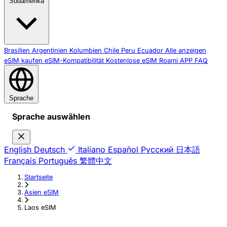
Südamerika
Brasilien
Argentinien
Kolumbien
Chile
Peru
Ecuador
Alle anzeigen
eSIM kaufen
eSIM-Kompatibilität
Kostenlose eSIM
Roami APP
FAQ
Sprache
Sprache auswählen
English
Deutsch
Italiano
Español
Русский
日本語
Français
Português
繁體中文
Startseite
›
Asien eSIM
›
Laos eSIM