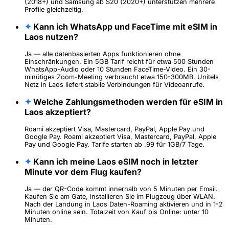
(2018+) und Samsung ab S20 (2020+) unterstützen mehrere
Profile gleichzeitig.
✦
Kann ich WhatsApp und FaceTime mit eSIM in
Laos nutzen?
Ja — alle datenbasierten Apps funktionieren ohne
Einschränkungen. Ein 5GB Tarif reicht für etwa 500 Stunden
WhatsApp-Audio oder 10 Stunden FaceTime-Video. Ein 30-
minütiges Zoom-Meeting verbraucht etwa 150-300MB. Unitels
Netz in Laos liefert stabile Verbindungen für Videoanrufe.
✦
Welche Zahlungsmethoden werden für eSIM in
Laos akzeptiert?
Roami akzeptiert Visa, Mastercard, PayPal, Apple Pay und
Google Pay. Roami akzeptiert Visa, Mastercard, PayPal, Apple
Pay und Google Pay. Tarife starten ab .99 für 1GB/7 Tage.
✦
Kann ich meine Laos eSIM noch in letzter
Minute vor dem Flug kaufen?
Ja — der QR-Code kommt innerhalb von 5 Minuten per Email.
Kaufen Sie am Gate, installieren Sie im Flugzeug über WLAN.
Nach der Landung in Laos Daten-Roaming aktivieren und in 1-2
Minuten online sein. Totalzeit von Kauf bis Online: unter 10
Minuten.