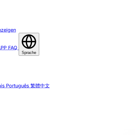
nzeigen
APP
FAQ
Sprache
is
Português
繁體中文