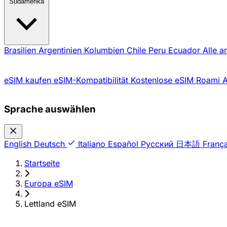
Südamerika
Brasilien
Argentinien
Kolumbien
Chile
Peru
Ecuador
Alle a
eSIM kaufen
eSIM-Kompatibilität
Kostenlose eSIM
Roami 
Sprache auswählen
English
Deutsch
Italiano
Español
Русский
日本語
França
Startseite
›
Europa eSIM
›
Lettland eSIM