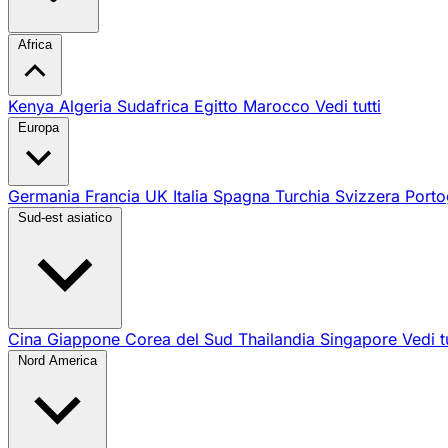
Africa
Kenya
Algeria
Sudafrica
Egitto
Marocco
Vedi tutti
Europa
Germania
Francia
UK
Italia
Spagna
Turchia
Svizzera
Porto
Sud-est asiatico
Cina
Giappone
Corea del Sud
Thailandia
Singapore
Vedi t
Nord America