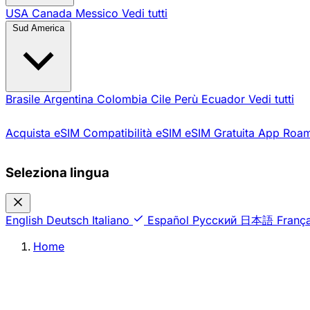
USA
Canada
Messico
Vedi tutti
Sud America
Brasile
Argentina
Colombia
Cile
Perù
Ecuador
Vedi tutti
Acquista eSIM
Compatibilità eSIM
eSIM Gratuita
App Roam
Seleziona lingua
English
Deutsch
Italiano
Español
Русский
日本語
França
Home