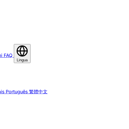
i
FAQ
Lingua
is
Português
繁體中文