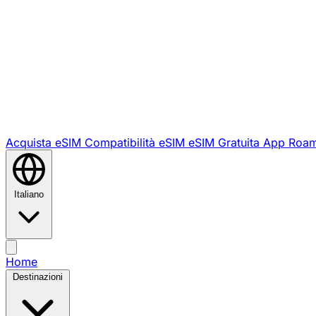
Acquista eSIM
Compatibilità eSIM
eSIM Gratuita
App Roam
Italiano
Home
Destinazioni