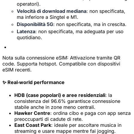
operatori).
Velocità di download mediana
: non specificata,
ma inferiore a Singtel e M1.
Disponibilità 5G
: non specificata, ma in crescita.
Latenza
: non specificata, ma adeguata per uso
quotidiano.
Nota sulla connessione eSIM:
Attivazione tramite QR
code. Supporta hotspot. Compatibile con dispositivi
eSIM recenti.
✨ Real‑world performance
HDB (case popolari) e aree residenziali
: la
consistenza del 96.6% garantisce connessione
stabile anche in zone meno centrali.
Hawker Centre
: ordina cibo e paga con app senza
×
Offerta a tempo limitato
preoccuparti di cadute di rete.
Codice promozionale
East Coast Park
: ideale per ascoltare musica in
web20
streaming e usare mappe mentre fai jogging.