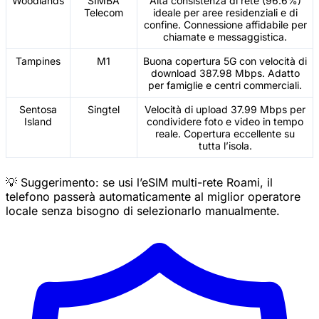
Woodlands
SIMBA
Alta consistenza di rete (96.6%)
Telecom
ideale per aree residenziali e di
confine. Connessione affidabile per
chiamate e messaggistica.
Tampines
M1
Buona copertura 5G con velocità di
download 387.98 Mbps. Adatto
per famiglie e centri commerciali.
Sentosa
Singtel
Velocità di upload 37.99 Mbps per
Island
condividere foto e video in tempo
reale. Copertura eccellente su
tutta l’isola.
💡 Suggerimento: se usi l’eSIM multi-rete Roami, il
telefono passerà automaticamente al miglior operatore
locale senza bisogno di selezionarlo manualmente.