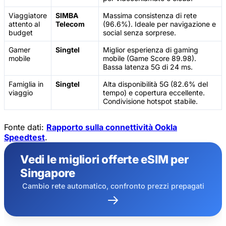
Viaggiatore
SIMBA
Massima consistenza di rete
attento al
Telecom
(96.6%). Ideale per navigazione e
budget
social senza sorprese.
Gamer
Singtel
Miglior esperienza di gaming
mobile
mobile (Game Score 89.98).
Bassa latenza 5G di 24 ms.
Famiglia in
Singtel
Alta disponibilità 5G (82.6% del
viaggio
tempo) e copertura eccellente.
Condivisione hotspot stabile.
Fonte dati:
Rapporto sulla connettività Ookla
Speedtest
.
Vedi le migliori offerte eSIM per
Singapore
Cambio rete automatico, confronto prezzi prepagati