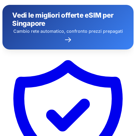
20% di sconto per nuovi utenti
Richiesto oggi
Rimanenti
Vedi le migliori offerte eSIM per
760
8
Singapore
Annulla
Richiedi ora
Cambio rete automatico, confronto prezzi prepagati