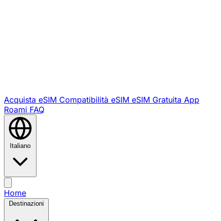
Acquista eSIM
Compatibilità eSIM
eSIM Gratuita
App
Roami
FAQ
Italiano
Home
Destinazioni