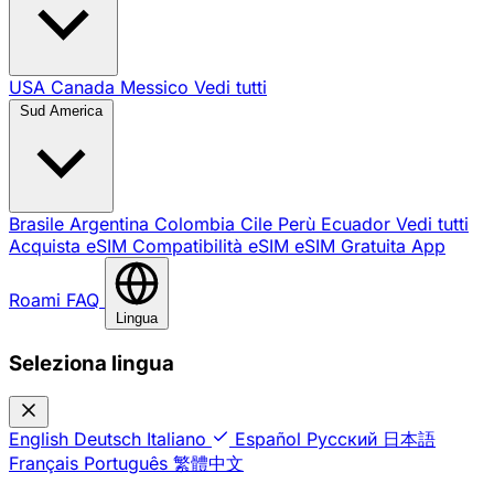
USA
Canada
Messico
Vedi tutti
Sud America
Brasile
Argentina
Colombia
Cile
Perù
Ecuador
Vedi tutti
Acquista eSIM
Compatibilità eSIM
eSIM Gratuita
App
Roami
FAQ
Lingua
Seleziona lingua
English
Deutsch
Italiano
Español
Русский
日本語
Français
Português
繁體中文