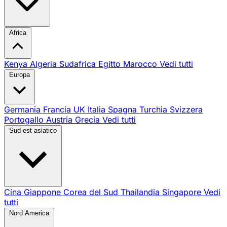
Africa
Kenya
Algeria
Sudafrica
Egitto
Marocco
Vedi tutti
Europa
Germania
Francia
UK
Italia
Spagna
Turchia
Svizzera
Portogallo
Austria
Grecia
Vedi tutti
Sud-est asiatico
Cina
Giappone
Corea del Sud
Thailandia
Singapore
Vedi
tutti
Nord America