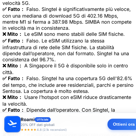
velocità 5G.
✅ Fatto：
Falso. Singtel è significativamente più veloce,
con una mediana di download 5G di 402.16 Mbps,
mentre M1 si ferma a 387.98 Mbps. SIMBA non compete
in velocità ma in consistenza.
❌ Mito：
Le eSIM sono meno stabili delle SIM fisiche.
✅ Fatto：
Falso. Le eSIM utilizzano la stessa
infrastruttura di rete delle SIM fisiche. La stabilità
dipende dall’operatore, non dal formato. Singtel ha una
consistenza del 96.7%.
❌ Mito：
A Singapore il 5G è disponibile solo in centro
città.
✅ Fatto：
Falso. Singtel ha una copertura 5G dell'82.6%
del tempo, che include aree residenziali, parchi e persino
Sentosa. La copertura è molto estesa.
❌ Mito：
Usare l’hotspot con eSIM riduce drasticamente
la velocità.
✅ Fatto：
Dipende dall’operatore. Con Singtel, la
velocità di upload di 37.99 Mbps permette una
Roami
Ufficiale
condivisione fluida. Tuttavia, alcuni operatori potrebbero
Ottieni ora
20% OFF dati globali
limitare il tethering.
★★★★★
4.8 (2.1k recensioni)
❌ Mito：
Le eSIM per Singapore sono più costose delle