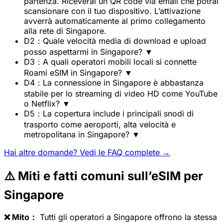
partenza. Riceverai un QR code via email che potrai
scansionare con il tuo dispositivo. L’attivazione
avverrà automaticamente al primo collegamento
alla rete di Singapore.
D2：Quale velocità media di download e upload
posso aspettarmi in Singapore?
▼
D3：A quali operatori mobili locali si connette
Roami eSIM in Singapore?
▼
D4：La connessione in Singapore è abbastanza
stabile per lo streaming di video HD come YouTube
o Netflix?
▼
D5：La copertura include i principali snodi di
trasporto come aeroporti, alta velocità e
metropolitana in Singapore?
▼
Hai altre domande? Vedi le FAQ complete →
⚠️ Miti e fatti comuni sull’eSIM per
Singapore
❌ Mito：
Tutti gli operatori a Singapore offrono la stessa