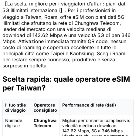
【La scelta migliore per i viaggiatori d’affari: piani dati
5G illimitati internazionali】. Per i professionisti in
viaggio a Taiwan, Roami offre eSIM con piani dati 5G
illimitati che sfruttano la rete di Chunghwa Telecom,
leader del mercato con una velocità mediana di
download di 142.62 Mbps e una velocità 5G di ben 346
Mbps. Attivazione immediata tramite QR code, nessun
costo di roaming e copertura eccellente in tutte le
principali città come Taipei e Kaohsiung. Scegli Roami
per restare sempre connesso, produttivo e senza
sorprese in bolletta.
Scelta rapida: quale operatore eSIM
per Taiwan?
Il tuo stile
Operatore
Performance di rete (dati)
di viaggio
consigliato
Nomade
Chunghwa
Migliori performance complessive:
digitale
Telecom
velocità mediana download
142.62 Mbps, 5G a 346 Mbps.
Ideale per chi lavora da remoto e