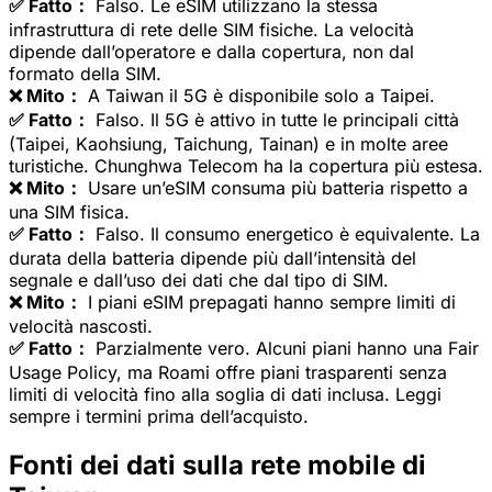
✅ Fatto：
Falso. Le eSIM utilizzano la stessa
infrastruttura di rete delle SIM fisiche. La velocità
dipende dall’operatore e dalla copertura, non dal
formato della SIM.
❌ Mito：
A Taiwan il 5G è disponibile solo a Taipei.
✅ Fatto：
Falso. Il 5G è attivo in tutte le principali città
(Taipei, Kaohsiung, Taichung, Tainan) e in molte aree
turistiche. Chunghwa Telecom ha la copertura più estesa.
❌ Mito：
Usare un’eSIM consuma più batteria rispetto a
una SIM fisica.
✅ Fatto：
Falso. Il consumo energetico è equivalente. La
durata della batteria dipende più dall’intensità del
segnale e dall’uso dei dati che dal tipo di SIM.
❌ Mito：
I piani eSIM prepagati hanno sempre limiti di
velocità nascosti.
✅ Fatto：
Parzialmente vero. Alcuni piani hanno una Fair
Usage Policy, ma Roami offre piani trasparenti senza
limiti di velocità fino alla soglia di dati inclusa. Leggi
sempre i termini prima dell’acquisto.
Fonti dei dati sulla rete mobile di