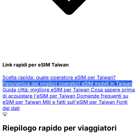
Link rapidi per eSIM Taiwan
Scelta rapida: quale operatore eSIM per Taiwan?
Panoramica dei migliori operatori eSIM mobili in Taiwan
Guida città: migliore eSIM per Taiwan
Cosa sapere prima
di acquistare l'eSIM per Taiwan
Domande frequenti su
eSIM per Taiwan
Miti e fatti sull'eSIM per Taiwan
Fonti
dei dati
💡
Riepilogo rapido per viaggiatori