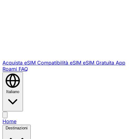
Acquista eSIM
Compatibilità eSIM
eSIM Gratuita
App
Roami
FAQ
Italiano
Home
Destinazioni