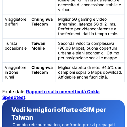
necessita di connessione stabile e
veloce.
Viaggiatore
Chunghwa
Miglior 5G gaming e video
d’affari
Telecom
streaming, latenza 5G di 21 ms.
Perfetto per videoconferenze e
trasferimenti dati in tempo reale.
Turista
Taiwan
Seconda velocità complessiva
occasionale
Mobile
(90.08 Mbps), buona copertura
urbana e piani economici. Ottimo
per navigazione social e mappe.
Viaggiatore
Chunghwa
Miglior stabilità di rete: 94.5% dei
in zone
Telecom
campioni sopra 5 Mbps download.
rurali
Affidabile anche fuori città.
Fonte dati:
Rapporto sulla connettività Ookla
Speedtest
.
Vedi le migliori offerte eSIM per
Taiwan
Cambio rete automatico, confronto prezzi prepagati