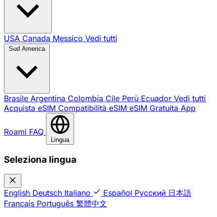
USA
Canada
Messico
Vedi tutti
Sud America
Brasile
Argentina
Colombia
Cile
Perù
Ecuador
Vedi tutti
Acquista eSIM
Compatibilità eSIM
eSIM Gratuita
App
Roami
FAQ
Lingua
Seleziona lingua
English
Deutsch
Italiano
Español
Русский
日本語
Français
Português
繁體中文