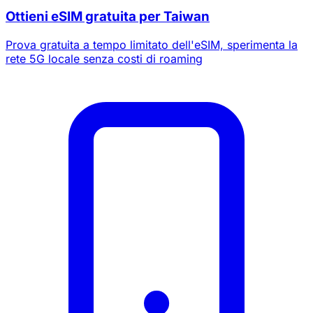
20% di sconto per nuovi utenti
Ottieni eSIM gratuita per Taiwan
Richiesto oggi
Rimanenti
583
5
Prova gratuita a tempo limitato dell'eSIM, sperimenta la
rete 5G locale senza costi di roaming
Annulla
Richiedi ora