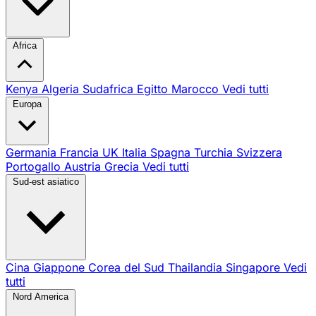
Africa
Kenya
Algeria
Sudafrica
Egitto
Marocco
Vedi tutti
Europa
Germania
Francia
UK
Italia
Spagna
Turchia
Svizzera
Portogallo
Austria
Grecia
Vedi tutti
Sud-est asiatico
Cina
Giappone
Corea del Sud
Thailandia
Singapore
Vedi
tutti
Nord America