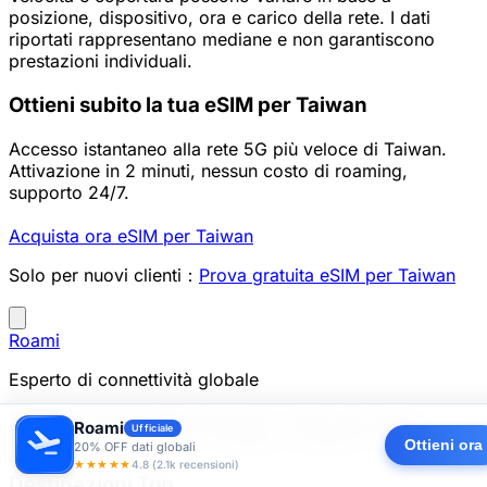
posizione, dispositivo, ora e carico della rete. I dati
riportati rappresentano mediane e non garantiscono
prestazioni individuali.
Ottieni subito la tua eSIM per Taiwan
Accesso istantaneo alla rete 5G più veloce di Taiwan.
Attivazione in 2 minuti, nessun costo di roaming,
supporto 24/7.
Acquista ora eSIM per Taiwan
Solo per nuovi clienti：
Prova gratuita eSIM per Taiwan
Roami
Esperto di connettività globale
Forniamo servizi eSIM premium in oltre 200 paesi e
Roami
Ufficiale
regioni, per mantenerci connessi ovunque tu viaggi.
Ottieni ora
20% OFF dati globali
★★★★★
4.8 (2.1k recensioni)
Destinazioni Top