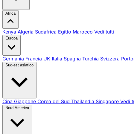
Africa
Kenya
Algeria
Sudafrica
Egitto
Marocco
Vedi tutti
Europa
Germania
Francia
UK
Italia
Spagna
Turchia
Svizzera
Porto
Sud-est asiatico
Cina
Giappone
Corea del Sud
Thailandia
Singapore
Vedi t
Nord America