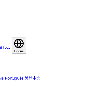
i
FAQ
Lingua
is
Português
繁體中文