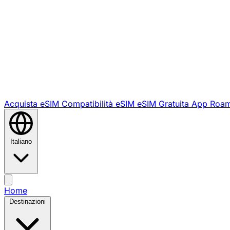
Acquista eSIM
Compatibilità eSIM
eSIM Gratuita
App Roam
Italiano
Home
Destinazioni