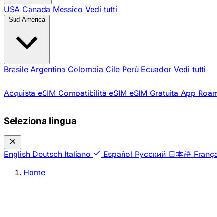
USA
Canada
Messico
Vedi tutti
Sud America
Brasile
Argentina
Colombia
Cile
Perù
Ecuador
Vedi tutti
Acquista eSIM
Compatibilità eSIM
eSIM Gratuita
App Roam
Seleziona lingua
English
Deutsch
Italiano
Español
Русский
日本語
França
Home