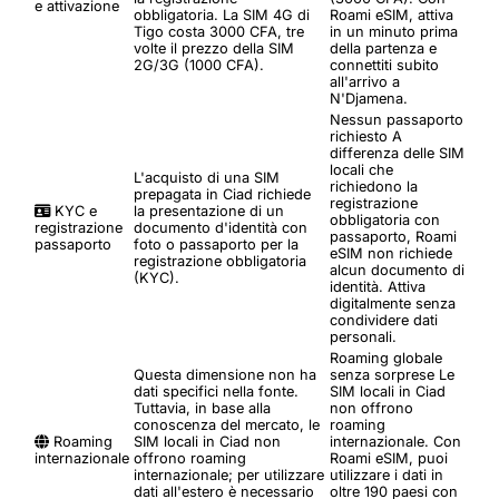
e attivazione
obbligatoria. La SIM 4G di
Roami eSIM, attiva
Tigo costa 3000 CFA, tre
in un minuto prima
volte il prezzo della SIM
della partenza e
2G/3G (1000 CFA).
connettiti subito
all'arrivo a
N'Djamena.
Nessun passaporto
richiesto
A
differenza delle SIM
locali che
L'acquisto di una SIM
richiedono la
prepagata in Ciad richiede
registrazione
KYC e
la presentazione di un
obbligatoria con
registrazione
documento d'identità con
passaporto, Roami
passaporto
foto o passaporto per la
eSIM non richiede
registrazione obbligatoria
alcun documento di
(KYC).
identità. Attiva
digitalmente senza
condividere dati
personali.
Roaming globale
Questa dimensione non ha
senza sorprese
Le
dati specifici nella fonte.
SIM locali in Ciad
Tuttavia, in base alla
non offrono
conoscenza del mercato, le
roaming
Roaming
SIM locali in Ciad non
internazionale. Con
internazionale
offrono roaming
Roami eSIM, puoi
internazionale; per utilizzare
utilizzare i dati in
dati all'estero è necessario
oltre 190 paesi con