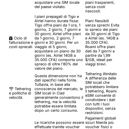
acquistare una SIM locale
piani trasparenti,
del paese visitato.
senza costi
nascosti.
I piani prepagati di Tigo e
Airtel hanno durate fisse:
Piani flessibili
Tigo offre piani da 1 ora, 1
senza sprechi
Evita
giorno, 2 giorni, 7 giorni e
lo spreco dei piani
30 giorni; Airtel offre piani
da 30 giorni di Tigo
Ciclo di
da 1 giorno, 2 giorni, 7
e Airtel (es. 14GB a
fatturazione e
giorni e 30 giorni. Per un
35.000 CFA).
costi sprecati
viaggio di 5 giorni,
Roami offre piani
acquistare un piano da 30
dati da 7 giorni a
giorni (es. Airtel 14GB a
partire da 1,99
35.000 CFA) comporta uno
$/GB, ideali per
spreco di oltre l'80% del
viaggi brevi.
valore del piano.
Tethering illimitato
Questa dimensione non ha
A differenza delle
dati specifici nella fonte.
SIM locali che
Tuttavia, in base alla
potrebbero limitare
Tethering
conoscenza del mercato, le
il tethering, Roami
e politiche di
SIM locali in Ciad
eSIM consente di
velocità
generalmente consentono il
condividere i dati
tethering, ma la velocità
con tutti i tuoi
potrebbe essere limitata
dispositivi, senza
dopo un certo consumo.
restrizioni.
Pagamenti globali
Le ricariche possono essere
sicuri
Niente più
effettuate tramite voucher
voucher fisici o