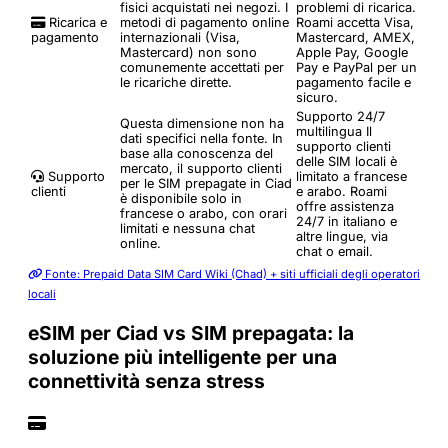
fisici acquistati nei negozi. I
problemi di ricarica.
Ricarica e
metodi di pagamento online
Roami accetta Visa,
pagamento
internazionali (Visa,
Mastercard, AMEX,
Mastercard) non sono
Apple Pay, Google
comunemente accettati per
Pay e PayPal per un
le ricariche dirette.
pagamento facile e
sicuro.
Supporto 24/7
Questa dimensione non ha
multilingua
Il
dati specifici nella fonte. In
supporto clienti
base alla conoscenza del
delle SIM locali è
mercato, il supporto clienti
Supporto
limitato a francese
per le SIM prepagate in Ciad
clienti
e arabo. Roami
è disponibile solo in
offre assistenza
francese o arabo, con orari
24/7 in italiano e
limitati e nessuna chat
altre lingue, via
online.
chat o email.
Fonte: Prepaid Data SIM Card Wiki (Chad) + siti ufficiali degli operatori
locali
eSIM per Ciad vs SIM prepagata: la
soluzione più intelligente per una
connettività senza stress