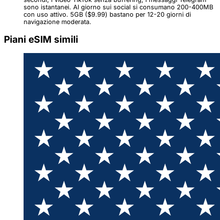
sono istantanei. Al giorno sui social si consumano 200-400MB
con uso attivo. 5GB ($9.99) bastano per 12-20 giorni di
navigazione moderata.
Piani eSIM simili