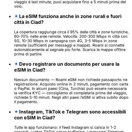
viaggio è last minute, puoi acquistare fino a 5 minuti prima del
volo.
✦
La eSIM funziona anche in zone rurali e fuori
città in Ciad?
La copertura raggiunge circa il 95% delle città e zone turistiche,
60-70% nelle aree remote. Velocità: 200-300 Mbps in città con
5G, 10-30 Mbps in campagna con 4G, 3-5 Mbps in zone
remote (sufficienti per messaggi e mappe). Roami si connette
automaticamente al segnale più forte. Scarica le mappe offline
prima di partire.
✦
Devo registrare un documento per usare la
eSIM in Ciad?
Nessun documento — Roami eSIM non richiede passaporto né
registrazione. Acquisto online in 2 minuti, pagamento con carta
o PayPal. In alcuni paesi (Cina, Turchia) può essere necessaria
la verifica KYC — consigliamo di completarla prima del viaggio,
richiede 5-10 minuti. Negli altri paesi l’eSIM si attiva subito dopo
il pagamento.
✦
Instagram, TikTok e Telegram sono accessibili
con eSIM in Ciad?
Tutte le app funzionano: il feed Instagram si carica in 1-2
secondi, i video TikTok senza buffering, i messaggi Telegram