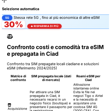
Selezione automatica
Stessa
rete 5G
, fino al
più economica di altre eSIM
5G
30%
🔥 RISPARMIA DI PIÙ
Confronto costi e comodità tra eSIM
e prepagata in Ciad
Confronto tra SIM prepagate locali ciadiane e soluzioni
eSIM (riferimento 2024/2025)
Matrice di
SIM prepagata locale (dati
Roami eSIM per
confronto
di mercato)
Ciad
Attivazione
istantanea online
Per attivare una SIM
Evita le file nei
prepagata in Ciad, è
negozi Tigo o Airtel
necessario recarsi in un
e la necessità di
negozio fisico (boutique) e
acquistare una
presentare il passaporto per
costosa SIM 4G
Acquisizione
la registrazione
(3000 CFA). Con