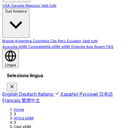
USA
Canada
Messico
Vedi tutti
Sud America
Brasile
Argentina
Colombia
Cile
Perù
Ecuador
Vedi tutti
Acquista eSIM
Compatibilità eSIM
eSIM Gratuita
App Roami
FAQ
Lingua
Seleziona lingua
English
Deutsch
Italiano
Español
Русский
日本語
Français
繁體中文
Home
›
Africa eSIM
›
Ciad eSIM