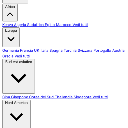
Africa
Kenya
Algeria
Sudafrica
Egitto
Marocco
Vedi tutti
Europa
Germania
Francia
UK
Italia
Spagna
Turchia
Svizzera
Portogallo
Austria
Grecia
Vedi tutti
Sud-est asiatico
Cina
Giappone
Corea del Sud
Thailandia
Singapore
Vedi tutti
Nord America