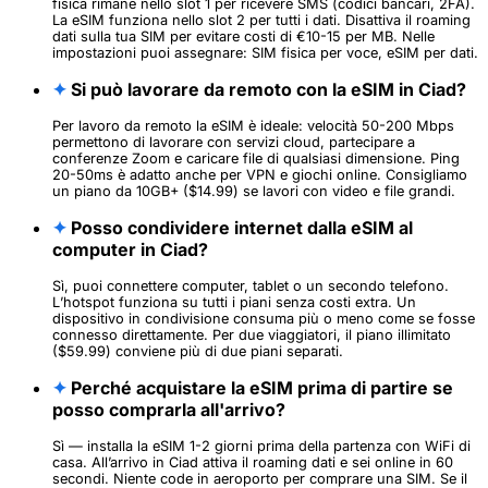
fisica rimane nello slot 1 per ricevere SMS (codici bancari, 2FA).
La eSIM funziona nello slot 2 per tutti i dati. Disattiva il roaming
dati sulla tua SIM per evitare costi di €10-15 per MB. Nelle
impostazioni puoi assegnare: SIM fisica per voce, eSIM per dati.
✦
Si può lavorare da remoto con la eSIM in Ciad?
Per lavoro da remoto la eSIM è ideale: velocità 50-200 Mbps
permettono di lavorare con servizi cloud, partecipare a
conferenze Zoom e caricare file di qualsiasi dimensione. Ping
20-50ms è adatto anche per VPN e giochi online. Consigliamo
un piano da 10GB+ ($14.99) se lavori con video e file grandi.
✦
Posso condividere internet dalla eSIM al
computer in Ciad?
Sì, puoi connettere computer, tablet o un secondo telefono.
L’hotspot funziona su tutti i piani senza costi extra. Un
dispositivo in condivisione consuma più o meno come se fosse
connesso direttamente. Per due viaggiatori, il piano illimitato
($59.99) conviene più di due piani separati.
✦
Perché acquistare la eSIM prima di partire se
posso comprarla all'arrivo?
Sì — installa la eSIM 1-2 giorni prima della partenza con WiFi di
casa. All’arrivo in Ciad attiva il roaming dati e sei online in 60
secondi. Niente code in aeroporto per comprare una SIM. Se il