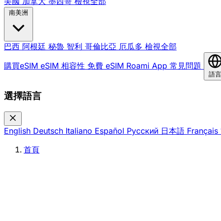
美國
加拿大
墨西哥
檢視全部
南美洲
巴西
阿根廷
秘魯
智利
哥倫比亞
厄瓜多
檢視全部
購買eSIM
eSIM 相容性
免費 eSIM
Roami App
常見問題
語
選擇語言
English
Deutsch
Italiano
Español
Русский
日本語
Français
首頁