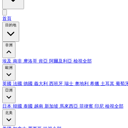
首頁
目的地
非洲
埃及
南非
摩洛哥
肯亞
阿爾及利亞
檢視全部
歐洲
英國
法國
德國
義大利
西班牙
瑞士
奧地利
希臘
土耳其
葡萄
亞洲
日本
韓國
泰國
越南
新加坡
馬來西亞
菲律賓
印尼
檢視全部
北美