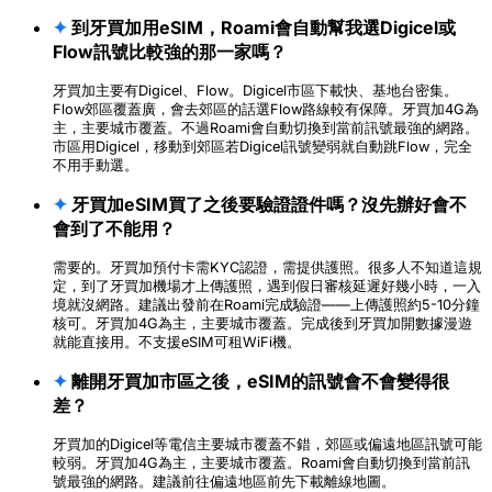
✦
到牙買加用eSIM，Roami會自動幫我選Digicel或
Flow訊號比較強的那一家嗎？
牙買加主要有Digicel、Flow。Digicel市區下載快、基地台密集。
Flow郊區覆蓋廣，會去郊區的話選Flow路線較有保障。牙買加4G為
主，主要城市覆蓋。不過Roami會自動切換到當前訊號最強的網路。
市區用Digicel，移動到郊區若Digicel訊號變弱就自動跳Flow，完全
不用手動選。
✦
牙買加eSIM買了之後要驗證證件嗎？沒先辦好會不
會到了不能用？
需要的。牙買加預付卡需KYC認證，需提供護照。很多人不知道這規
定，到了牙買加機場才上傳護照，遇到假日審核延遲好幾小時，一入
境就沒網路。建議出發前在Roami完成驗證——上傳護照約5-10分鐘
核可。牙買加4G為主，主要城市覆蓋。完成後到牙買加開數據漫遊
就能直接用。不支援eSIM可租WiFi機。
✦
離開牙買加市區之後，eSIM的訊號會不會變得很
差？
牙買加的Digicel等電信主要城市覆蓋不錯，郊區或偏遠地區訊號可能
較弱。牙買加4G為主，主要城市覆蓋。Roami會自動切換到當前訊
號最強的網路。建議前往偏遠地區前先下載離線地圖。