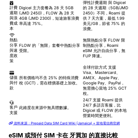
彈性計費週期
與 Digicel
計費
Digicel 主力套餐為 28 天 5GB
的 28 天週期（5GB/JMD
週期
(JMD 2450)，FLOW 為 28 天
2450）不同，Roami 提
與浪
4GB (JMD 2300)，短途旅客浪費
供 7 天方案，最低 1.99
費成
率高達 75%。
美元/GB，節省 75% 的
本
浪費。
熱點
無限熱點分享
FLOW 限
分享
FLOW 的「無限」套餐中熱點分享
制熱點分享，Roami
與速
受限。
eSIM 允許自由分享，無
度政
FUP 降速。
策
全球付款方式
支援
Visa、Mastercard、
儲值
所有價格均不含 25% 的特殊消費
AMEX、Apple Pay、
與付
稅 (GCT)，需在標價基礎上加收。
Google Pay、PayPal，
款
無需擔心當地 25% GCT
稅。
24/7 支援
Roami 提供
24/7 多語言客服，比
客戶
此維度在來源中無具體數據。
Digicel 或 FLOW 的本地
支援
營業時間更便利。
資料來源：Prepaid Data SIM Card Wiki (Jamaica) + 當地電信商官網
eSIM 或預付 SIM 卡在 牙買加 的直接比較