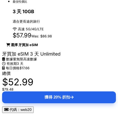
最佳性價比
3 天 10GB
適合更長途的旅行
高速 5G/4G/LTE
$57.99
Was: $86.98
選擇 牙買加 eSIM
牙買加 eSIM 3 天 Unlimited
數據量
無限高速數據
有效期
3 天
每日價格
$17.66
總價
$52.99
$79.48
獲得 20% 折扣
代碼：web20