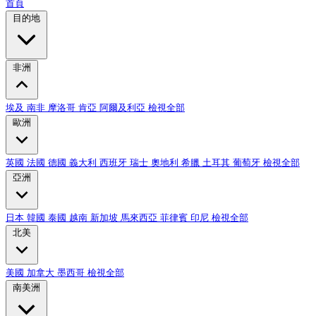
首頁
目的地
非洲
埃及
南非
摩洛哥
肯亞
阿爾及利亞
檢視全部
歐洲
英國
法國
德國
義大利
西班牙
瑞士
奧地利
希臘
土耳其
葡萄牙
檢視全部
亞洲
日本
韓國
泰國
越南
新加坡
馬來西亞
菲律賓
印尼
檢視全部
北美
美國
加拿大
墨西哥
檢視全部
南美洲