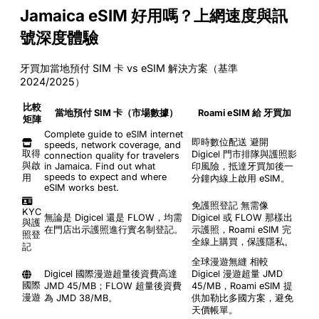
Jamaica eSIM 好用嗎？上網速度與訊
號深度體驗
牙買加當地預付 SIM 卡 vs eSIM 解決方案（基準
2024/2025）
比較
當地預付 SIM 卡（市場數據）
Roami eSIM 給 牙買加
矩陣
Complete guide to eSIM internet
即時數位配送
避開
speeds, network coverage, and
取得
Digicel 門市排隊與護照影
connection quality for travelers
與啟
in Jamaica. Find out what
印風險，抵達牙買加後一
speeds to expect and where
用
分鐘內線上啟用 eSIM。
eSIM works best.
免護照登記
無需像
KYC
無論是 Digicel 還是 FLOW，均需
Digicel 或 FLOW 那樣出
與護
在門店出示護照進行實名制登記。
示護照，Roami eSIM 完
照登
全線上購買，保護隱私。
記
全球漫遊無縫
相較
Digicel 國際漫遊超量後資費高達
Digicel 漫遊超量 JMD
國際
JMD 45/MB；FLOW 超量後資費
45/MB，Roami eSIM 提
漫遊
為 JMD 38/MB。
供加勒比多國方案，避免
天價帳單。