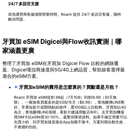
24/7 多語言支援
當地運營商客服僅限營業時間。Roami 提供 24/7 多語言客服，隨時
解決問題。
牙買加 eSIM Digicel與Flow收訊實測｜哪
家涵蓋更廣
整理了牙買加 eSIM在牙買加 Digicel Flow 比較的網路覆
蓋、Digicel電信商速度與5G/4G上網品質，幫助旅客選擇最
適合的eSIM方案。
✦
牙買加eSIM的費用是怎麼算的？買斷還是月租？
Roami 牙買加 eSIM從$1.99起（7天1GB）到$59.99（30天無
限）。一般旅客買最多的是5GB/15天（$9.99），查地圖傳LINE剛
好。常看短影片或開熱點給旅伴，選10GB以上比較夠。牙買加以4G
為主，查地圖傳LINE很穩，看影片建議用飯店WiFi。去牙買加機場
買SIM卡比eSIM貴30-50%，還要排隊填資料。如果不確定用量可以
先買小的，到牙買加後直接在App加購不換卡。方案到期自動失效，
不會續約扣款。