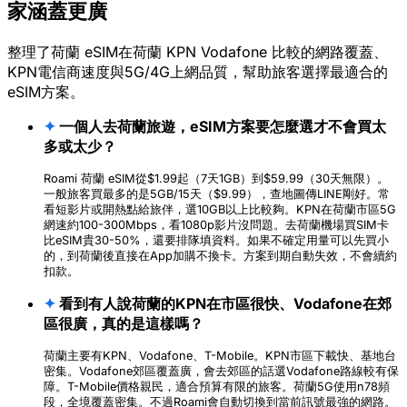
家涵蓋更廣
整理了荷蘭 eSIM在荷蘭 KPN Vodafone 比較的網路覆蓋、
KPN電信商速度與5G/4G上網品質，幫助旅客選擇最適合的
eSIM方案。
✦
一個人去荷蘭旅遊，eSIM方案要怎麼選才不會買太
多或太少？
Roami 荷蘭 eSIM從$1.99起（7天1GB）到$59.99（30天無限）。
一般旅客買最多的是5GB/15天（$9.99），查地圖傳LINE剛好。常
看短影片或開熱點給旅伴，選10GB以上比較夠。KPN在荷蘭市區5G
網速約100-300Mbps，看1080p影片沒問題。去荷蘭機場買SIM卡
比eSIM貴30-50%，還要排隊填資料。如果不確定用量可以先買小
的，到荷蘭後直接在App加購不換卡。方案到期自動失效，不會續約
扣款。
✦
看到有人說荷蘭的KPN在市區很快、Vodafone在郊
區很廣，真的是這樣嗎？
荷蘭主要有KPN、Vodafone、T-Mobile。KPN市區下載快、基地台
密集。Vodafone郊區覆蓋廣，會去郊區的話選Vodafone路線較有保
障。T-Mobile價格親民，適合預算有限的旅客。荷蘭5G使用n78頻
段，全境覆蓋密集。不過Roami會自動切換到當前訊號最強的網路。