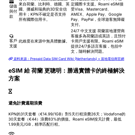
來自荷蘭、比利時、德國、英
定國際卡支援。Roami eSIM接
儲值
國、挪威和瑞典的3D安全信
受Visa、Mastercard、
與付
用卡；KPN不確定是否支持
AMEX、Apple Pay、Google
款
所有國際信用卡。
Pay、PayPal，全球遊客無障礙
支付。
24/7 中文支援
荷蘭當地運營商
客服多為荷蘭語或英語，且預付
客戶
此維度在來源中無具體數據。
卡用戶支援有限。Roami eSIM
支援
提供24/7多語言客服，包括中
文，隨時解決問題。
資料來源：Prepaid Data SIM Card Wiki (Netherlands) + 當地電信商官網
eSIM 給 荷蘭 更聰明：勝過實體卡的終極解決
方案
避免計費週期浪費
KPN的31天套餐（€14.99/1GB）對5天行程浪費26天；Vodafone的
30天套餐（€44）浪費83%的價值。Roami eSIM按天計費，最低
1.99美元/GB，精準匹配行程。