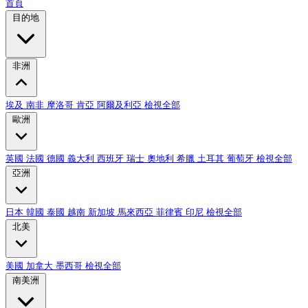
首頁
目的地
非洲
埃及
南非
摩洛哥
肯亞
阿爾及利亞
檢視全部
歐洲
英國
法國
德國
義大利
西班牙
瑞士
奧地利
希臘
土耳其
葡萄牙
檢視全部
亞洲
日本
韓國
泰國
越南
新加坡
馬來西亞
菲律賓
印尼
檢視全部
北美
美國
加拿大
墨西哥
檢視全部
南美洲