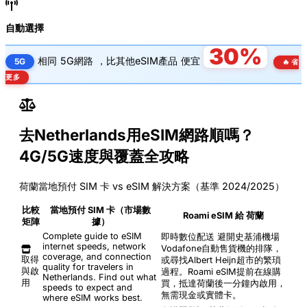
自動選擇
30%
相同
5G網路
，比其他eSIM產品
便宜
5G
🔥 省
更多
去Netherlands用eSIM網路順嗎？
4G/5G速度與覆蓋全攻略
荷蘭當地預付 SIM 卡 vs eSIM 解決方案（基準 2024/2025）
比較
當地預付 SIM 卡（市場數
Roami eSIM 給 荷蘭
矩陣
據）
Complete guide to eSIM
即時數位配送
避開史基浦機場
internet speeds, network
Vodafone自動售貨機的排隊，
coverage, and connection
取得
或尋找Albert Heijn超市的繁瑣
quality for travelers in
與啟
過程。Roami eSIM提前在線購
Netherlands. Find out what
用
買，抵達荷蘭後一分鐘內啟用，
speeds to expect and
無需現金或實體卡。
where eSIM works best.