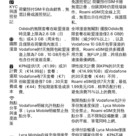
免護照登記
荷蘭預付SIM卡雖
KYC
無需註冊，但購買時仍需現場操
荷蘭預付SIM卡自由銷售，無
與護
作。Roami eSIM完全線上完
需註冊或護照登記。
照登
成，無需出示任何證件，保護隱
記
私。
Odido的無限套餐在歐盟漫遊
全球漫遊無閹割
擺脫Odido無
時流量上限為2.6 GB（日
限套餐在歐盟漫遊僅2.6 GB的
包）或4.3 GB（周末包），
限制（減少90%以上），以及
國際
且僅限在荷蘭境內激活；
Vodafone 10 GB月包零漫遊的
漫遊
Vodafone的1天無限包歐盟漫
窘境。Roami eSIM提供多國通
遊上限為7 GB，10 GB月包不
用方案，無FUP上限，跨境自動
包含任何漫遊流量。
連接最優網路。
KPN提供1天（€1.99）或31
彈性按天計費
與KPN的31天套
計費
天（€14.99起）套餐；
餐（€14.99/1GB）或Vodafone
週期
Vodafone有7天套餐（€7）
的30天套餐（€44）不同，
與浪
但歐盟漫遊僅7 GB；30天套
Roami eSIM提供7天方案，最低
費成
餐（€44）對短期遊客造成浪
1.99美元/GB，精準匹配行程，
本
費。
避免浪費75%以上的費用。
無限熱點分享
Vodafone允許分
熱點
Vodafone明確允許熱點分
享但無速度保證，Lyca Mobile
分享
享；Lyca Mobile明確禁止熱
完全禁止。Roami eSIM支持熱
與速
點分享。
點分享，且不限制設備數量，讓
度政
你的平板、筆電同時上網。
策
全球付款暢通
Lyca Mobile僅接
Lyca Mobile在線充值僅接受
受特定國家信用卡，KPN不確