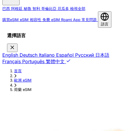
巴西
阿根廷
秘魯
智利
哥倫比亞
厄瓜多
檢視全部
購買eSIM
eSIM 相容性
免費 eSIM
Roami App
常見問題
語言
選擇語言
English
Deutsch
Italiano
Español
Русский
日本語
Français
Português
繁體中文
首頁
›
歐洲 eSIM
›
荷蘭 eSIM