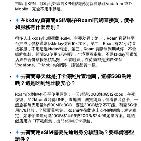
市區用KPN，移動到郊區若KPN訊號變弱就自動跳Vodafone或T-
Mobile，完全不用手動選。
✦
在kkday買荷蘭eSIM跟在Roami官網直接買，價格
和服務有什麼差別？
很多人上kkday比價荷蘭 eSIM。主要差異：第一，Roami直銷無平
台抽成，價格通常比kkday便宜10-20%。第二，Roami有24小時直
接客服，不用透過kkday轉達。第三，Roami買斷制到期就停，不會
續約扣款。荷蘭5G使用n78頻段，全境覆蓋密集。不過kkday可跟飯
店票券合併結帳累積點數。不管哪買，在荷蘭都是接取KPN、
Vodafone、T-Mobile的網路，訊號品質一樣。
✦
去荷蘭每天就是打卡傳照片查地圖，這樣5GB夠用
嗎？還是吃到飽比較安心？
Roami吃到飽有公平使用原則：一天超過30GB降為512kbps，午夜
恢復。512kbps還能傳LINE、查地圖、瀏覽網頁，但看影片會卡。一
般旅客每天用量約500MB-3GB，要達30GB幾乎不可能。荷蘭5G使
用n78頻段，全境覆蓋密集。Roami在荷蘭連上KPN的網路，網速穩
定。如果怕降速可選10GB/$14.99或20GB/$24.99定量方案。建議
飯店用WiFi下載劇集，出門eSIM打卡導航。
✦
去荷蘭用eSIM需要先通過身分驗證嗎？要準備哪些
證件？