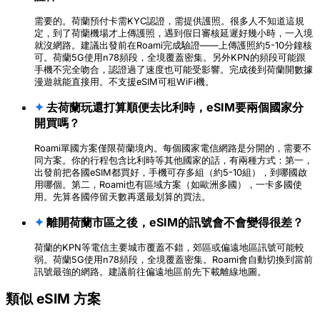
需要的。荷蘭預付卡需KYC認證，需提供護照。很多人不知道這規
定，到了荷蘭機場才上傳護照，遇到假日審核延遲好幾小時，一入境
就沒網路。建議出發前在Roami完成驗證——上傳護照約5-10分鐘核
可。荷蘭5G使用n78頻段，全境覆蓋密集。另外KPN的頻段可能跟
手機不完全吻合，認證過了速度也可能受影響。完成後到荷蘭開數據
漫遊就能直接用。不支援eSIM可租WiFi機。
✦
去荷蘭玩還打算順便去比利時，eSIM要兩個國家分
開買嗎？
Roami單國方案僅限荷蘭境內。每個國家電信網路是分開的，需要不
同方案。你的行程包含比利時等其他國家的話，有兩種方式：第一，
出發前把各國eSIM都買好，手機可存多組（約5-10組），到哪國啟
用哪個。第二，Roami也有區域方案（如歐洲多國），一卡多國使
用。先算各國停留天數再選最划算的買法。
✦
離開荷蘭市區之後，eSIM的訊號會不會變得很差？
荷蘭的KPN等電信主要城市覆蓋不錯，郊區或偏遠地區訊號可能較
弱。荷蘭5G使用n78頻段，全境覆蓋密集。Roami會自動切換到當前
訊號最強的網路。建議前往偏遠地區前先下載離線地圖。
類似 eSIM 方案