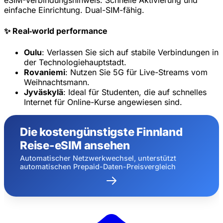
eSIM-Verbindungshinweis:
Schnelle Aktivierung und
20% Rabatt für Neukunden
einfache Einrichtung. Dual-SIM-fähig.
Heute eingelöst
Verbleibend
526
10
✨ Real‑world performance
Abbrechen
Jetzt einlösen
Oulu
: Verlassen Sie sich auf stabile Verbindungen in
der Technologiehauptstadt.
Rovaniemi
: Nutzen Sie 5G für Live-Streams vom
Weihnachtsmann.
Jyväskylä
: Ideal für Studenten, die auf schnelles
Internet für Online-Kurse angewiesen sind.
Die kostengünstigste Finnland
Reise-eSIM ansehen
Automatischer Netzwerkwechsel, unterstützt
automatischen Prepaid-Daten-Preisvergleich