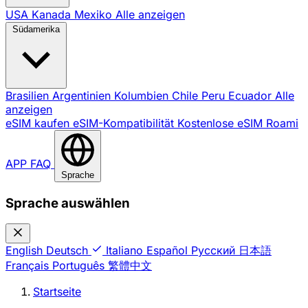
USA
Kanada
Mexiko
Alle anzeigen
Südamerika
Brasilien
Argentinien
Kolumbien
Chile
Peru
Ecuador
Alle
anzeigen
eSIM kaufen
eSIM-Kompatibilität
Kostenlose eSIM
Roami
APP
FAQ
Sprache
Sprache auswählen
English
Deutsch
Italiano
Español
Русский
日本語
Français
Português
繁體中文
Startseite