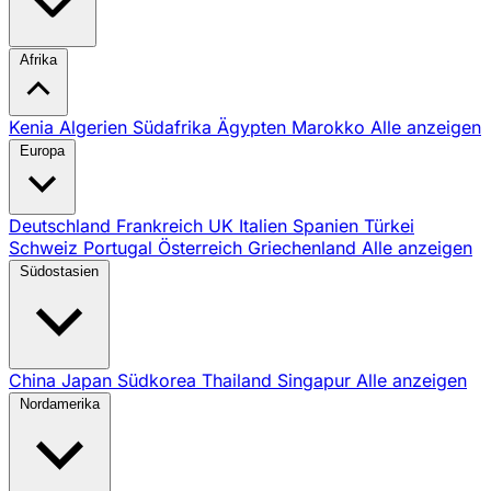
Afrika
Kenia
Algerien
Südafrika
Ägypten
Marokko
Alle anzeigen
Europa
Deutschland
Frankreich
UK
Italien
Spanien
Türkei
Schweiz
Portugal
Österreich
Griechenland
Alle anzeigen
Südostasien
China
Japan
Südkorea
Thailand
Singapur
Alle anzeigen
Nordamerika