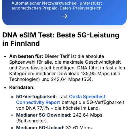
Automatischer Netzwerkwechsel, unterstützt
automatischen Prepaid-Daten-Preisvergleich
DNA eSIM Test: Beste 5G-Leistung
in Finnland
Am besten für:
Dieser Tarif ist die absolute
Spitzenwahl für alle, die maximale Geschwindigkeit
und Zuverlässigkeit benötigen. DNA führt in fast allen
Kategorien: medianer Download 135,95 Mbps (alle
Technologien) und 242,64 Mbps (5G).
Kerndaten:
5G-Verfügbarkeit
: Laut
Ookla Speedtest
Connectivity Report
beträgt die 5G-Verfügbarkeit
von DNA 77,1% – die höchste im Land.
Medianer 5G-Download
: 242,64 Mbps
(Spitzenreiter).
Medianer 5G-Upload
: 32,61 Mbps.