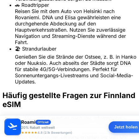
🚗 Roadtripper
Reisen Sie mit dem Auto von Helsinki nach
Rovaniemi. DNA und Elisa gewährleisten eine
durchgehende Abdeckung auf den
Hauptverkehrsstraßen. Nutzen Sie zuverlässige
Navigation und Streaming-Dienste während der
Fahrt.
🏖️ Strandurlauber
Genießen Sie die Strände der Ostsee, z. B. in Hanko
oder Nuuksio. Auch abseits der Städte sorgt DNA
für stabile 4G/5G-Verbindungen. Perfekt für
Sonnenuntergangs-Livestreams und Social-Media-
Updates.
Häufig gestellte Fragen zur Finnland
eSIM
F1: Wie lange dauert es nach der erfolgreichen
Roami
Offiziell
Zahlung, bis ich den QR-Code für die Finnland eSIM
Jetzt holen
20% Rabatt weltweit
erhalte?
▼
★★★★★
4.8 (2.1k Bewertungen)
Nach erfolgreicher Zahlung erhalten Sie den QR-