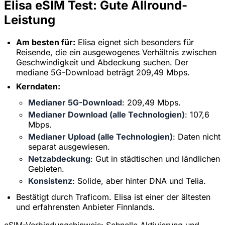
Elisa eSIM Test: Gute Allround-
Leistung
Am besten für:
Elisa eignet sich besonders für
Reisende, die ein ausgewogenes Verhältnis zwischen
Geschwindigkeit und Abdeckung suchen. Der
mediane 5G-Download beträgt 209,49 Mbps.
Kerndaten:
Medianer 5G-Download
: 209,49 Mbps.
Medianer Download (alle Technologien)
: 107,6
Mbps.
Medianer Upload (alle Technologien)
: Daten nicht
separat ausgewiesen.
Netzabdeckung
: Gut in städtischen und ländlichen
Gebieten.
Konsistenz
: Solide, aber hinter DNA und Telia.
×
Zeitlich begrenztes Angebot
Bestätigt durch Traficom. Elisa ist einer der ältesten
und erfahrensten Anbieter Finnlands.
Rabattcode
web20