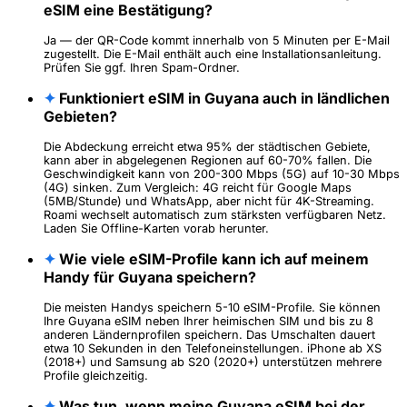
eSIM eine Bestätigung?
Ja — der QR-Code kommt innerhalb von 5 Minuten per E-Mail
zugestellt. Die E-Mail enthält auch eine Installationsanleitung.
Prüfen Sie ggf. Ihren Spam-Ordner.
✦
Funktioniert eSIM in Guyana auch in ländlichen
Gebieten?
Die Abdeckung erreicht etwa 95% der städtischen Gebiete,
kann aber in abgelegenen Regionen auf 60-70% fallen. Die
Geschwindigkeit kann von 200-300 Mbps (5G) auf 10-30 Mbps
(4G) sinken. Zum Vergleich: 4G reicht für Google Maps
(5MB/Stunde) und WhatsApp, aber nicht für 4K-Streaming.
Roami wechselt automatisch zum stärksten verfügbaren Netz.
Laden Sie Offline-Karten vorab herunter.
✦
Wie viele eSIM-Profile kann ich auf meinem
Handy für Guyana speichern?
Die meisten Handys speichern 5-10 eSIM-Profile. Sie können
Ihre Guyana eSIM neben Ihrer heimischen SIM und bis zu 8
anderen Ländernprofilen speichern. Das Umschalten dauert
etwa 10 Sekunden in den Telefoneinstellungen. iPhone ab XS
(2018+) und Samsung ab S20 (2020+) unterstützen mehrere
Profile gleichzeitig.
✦
Was tun, wenn meine Guyana eSIM bei der