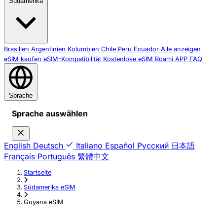
Südamerika
Brasilien
Argentinien
Kolumbien
Chile
Peru
Ecuador
Alle anzeigen
eSIM kaufen
eSIM-Kompatibilität
Kostenlose eSIM
Roami APP
FAQ
Sprache
Sprache auswählen
English
Deutsch
Italiano
Español
Русский
日本語
Français
Português
繁體中文
Startseite
›
Südamerika eSIM
›
Guyana eSIM