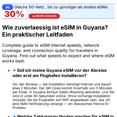
Gleiche
5G-Netz
, bis zu
günstiger als andere eSIMs
5G
30%
🔥 MEHR SPAREN
Wie zuverlaessig ist eSIM in Guyana?
Ein praktischer Leitfaden
Complete guide to eSIM internet speeds, network
coverage, and connection quality for travelers in
Guyana. Find out what speeds to expect and where eSIM
works best.
✦
Soll ich meine Guyana eSIM vor der Abreise
oder erst am Flughafen installieren?
Vor der Abreise — die Installation benötigt Internet und dauert
etwa 2 Minuten. Der QR-Code kommt innerhalb von 5 Minuten
per Email. In Guyana einfach Daten-Roaming aktivieren, und Sie
sind in unter 60 Sekunden online. Ohne vorherige Installation
müssten Sie am Flughafen auf WiFi angewiesen sein, das oft
eine SMS-Verifizierung verlangt — ein klassisches Henne-Ei-
Problem.
✦
Welche Zahlungsmethoden werden für eSIM in