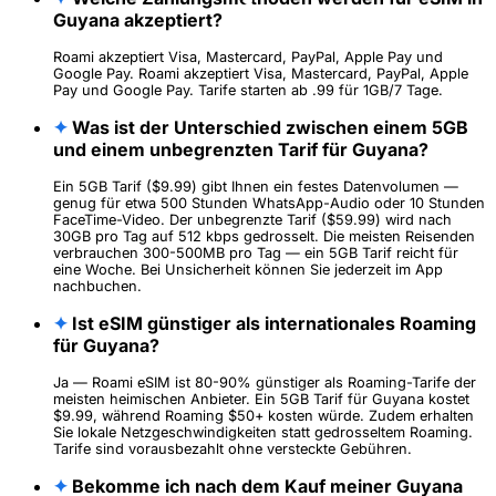
Guyana akzeptiert?
Roami akzeptiert Visa, Mastercard, PayPal, Apple Pay und
Google Pay. Roami akzeptiert Visa, Mastercard, PayPal, Apple
Pay und Google Pay. Tarife starten ab .99 für 1GB/7 Tage.
✦
Was ist der Unterschied zwischen einem 5GB
und einem unbegrenzten Tarif für Guyana?
Ein 5GB Tarif ($9.99) gibt Ihnen ein festes Datenvolumen —
genug für etwa 500 Stunden WhatsApp-Audio oder 10 Stunden
FaceTime-Video. Der unbegrenzte Tarif ($59.99) wird nach
30GB pro Tag auf 512 kbps gedrosselt. Die meisten Reisenden
verbrauchen 300-500MB pro Tag — ein 5GB Tarif reicht für
eine Woche. Bei Unsicherheit können Sie jederzeit im App
nachbuchen.
✦
Ist eSIM günstiger als internationales Roaming
für Guyana?
Ja — Roami eSIM ist 80-90% günstiger als Roaming-Tarife der
meisten heimischen Anbieter. Ein 5GB Tarif für Guyana kostet
$9.99, während Roaming $50+ kosten würde. Zudem erhalten
Sie lokale Netzgeschwindigkeiten statt gedrosseltem Roaming.
Tarife sind vorausbezahlt ohne versteckte Gebühren.
✦
Bekomme ich nach dem Kauf meiner Guyana