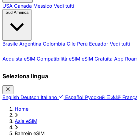
USA
Canada
Messico
Vedi tutti
Sud America
Brasile
Argentina
Colombia
Cile
Perù
Ecuador
Vedi tutti
Acquista eSIM
Compatibilità eSIM
eSIM Gratuita
App Roam
Seleziona lingua
English
Deutsch
Italiano
Español
Русский
日本語
França
Home
›
Asia eSIM
›
Bahrein eSIM