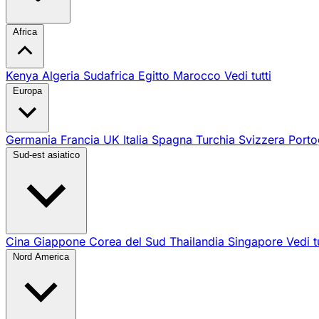
Africa
Kenya
Algeria
Sudafrica
Egitto
Marocco
Vedi tutti
Europa
Germania
Francia
UK
Italia
Spagna
Turchia
Svizzera
Porto
Sud-est asiatico
Cina
Giappone
Corea del Sud
Thailandia
Singapore
Vedi t
Nord America