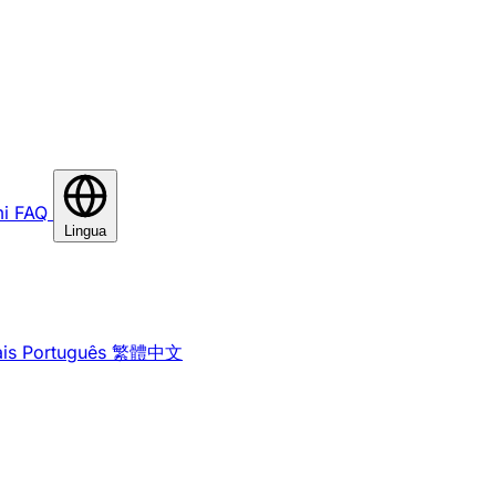
i
FAQ
Lingua
is
Português
繁體中文