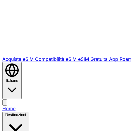
Acquista eSIM
Compatibilità eSIM
eSIM Gratuita
App Roam
Italiano
Home
Destinazioni