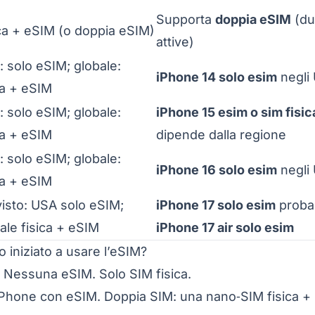
Supporta
doppia eSIM
(du
ca + eSIM (o doppia eSIM)
attive)
 solo eSIM; globale:
iPhone 14 solo esim
negli
ca + eSIM
 solo eSIM; globale:
iPhone 15 esim o sim fisic
ca + eSIM
dipende dalla regione
 solo eSIM; globale:
iPhone 16 solo esim
negli
ca + eSIM
isto: USA solo eSIM;
iPhone 17 solo esim
probab
ale fisica + eSIM
iPhone 17 air solo esim
 iniziato a usare l’eSIM?
 Nessuna eSIM. Solo SIM fisica.
iPhone con eSIM. Doppia SIM: una nano‑SIM fisica +