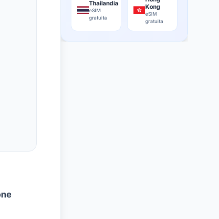
Thailandia
Kong
eSIM
eSIM
gratuita
gratuita
one