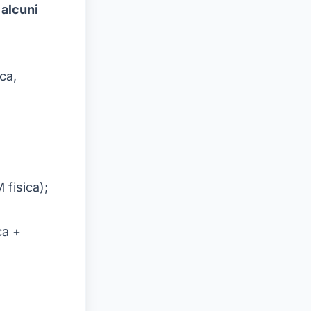
 alcuni
ca,
fisica);
ca +