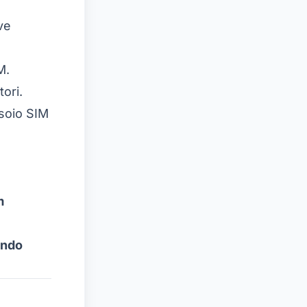
ve
M.
ori.
soio SIM
m
ando