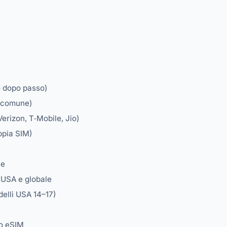
o dopo passo)
ù comune)
Verizon, T‑Mobile, Jio)
ppia SIM)
ne
, USA e globale
delli USA 14–17)
lo eSIM