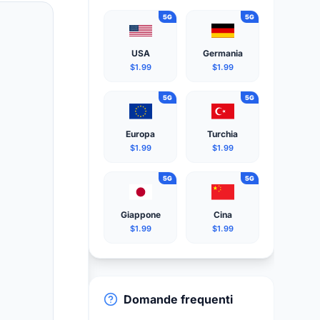
5G
5G
USA
Germania
$1.99
$1.99
5G
5G
Europa
Turchia
$1.99
$1.99
5G
5G
Giappone
Cina
$1.99
$1.99
Domande frequenti