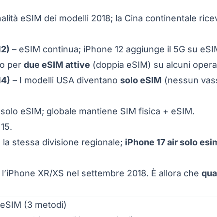
lità eSIM dei modelli 2018; la Cina continentale rice
12)
– eSIM continua; iPhone 12 aggiunge il 5G su eSI
to per
due eSIM attive
(doppia eSIM) su alcuni operat
14)
– I modelli USA diventano
solo eSIM
(nessun vas
solo eSIM; globale mantiene SIM fisica + eSIM.
15.
 la stessa divisione regionale;
iPhone 17 air solo esi
 l’iPhone XR/XS nel settembre 2018. È allora che
qu
l’eSIM (3 metodi)