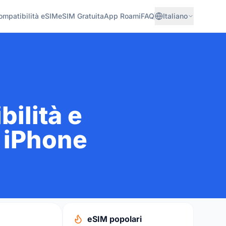
ompatibilità eSIM
eSIM Gratuita
App Roami
FAQ
Italiano
ilità e
 iPhone
eSIM popolari