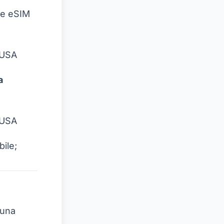
e eSIM
 USA
a
 USA
ile;
 una