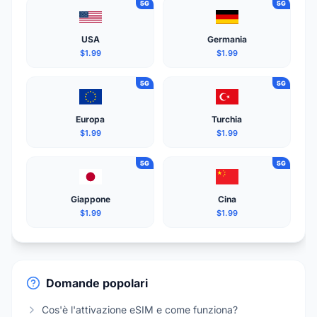
5G
5G
USA
Germania
$1.99
$1.99
5G
5G
Europa
Turchia
$1.99
$1.99
5G
5G
Giappone
Cina
$1.99
$1.99
Domande popolari
Cos'è l'attivazione eSIM e come funziona?