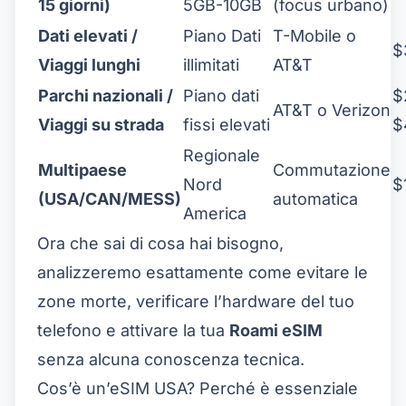
15 giorni)
5GB-10GB
(focus urbano)
Dati elevati /
Piano Dati
T-Mobile o
$
Viaggi lunghi
illimitati
AT&T
Parchi nazionali /
Piano dati
$
AT&T o Verizon
Viaggi su strada
fissi elevati
$
Regionale
Multipaese
Commutazione
Nord
$
(USA/CAN/MESS)
automatica
America
Ora che sai di cosa hai bisogno,
analizzeremo esattamente come evitare le
zone morte, verificare l’hardware del tuo
telefono e attivare la tua
Roami eSIM
senza alcuna conoscenza tecnica.
Cos’è un’eSIM USA? Perché è essenziale