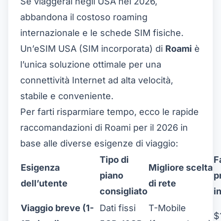
Se viaggerai negli USA nel 2026,
abbandona il costoso roaming
internazionale e le schede SIM fisiche.
Un’
eSIM USA
(SIM incorporata) di
Roami
è
l’unica soluzione ottimale per una
connettività Internet ad alta velocità,
stabile e conveniente.
Per farti risparmiare tempo, ecco le rapide
raccomandazioni di Roami per il 2026 in
base alle diverse esigenze di viaggio:
Tipo di
F
Esigenza
Migliore scelta
piano
p
dell’utente
di rete
consigliato
i
Viaggio breve (1-
Dati fissi
T-Mobile
$