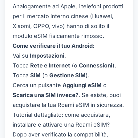
Analogamente ad Apple, i telefoni prodotti
×
Offerta a tempo limitato
per il mercato interno cinese (Huawei,
Codice promozionale
Xiaomi, OPPO, vivo) hanno di solito il
web20
modulo eSIM fisicamente rimosso.
20% di sconto per nuovi utenti
Come verificare il tuo Android:
Richiesto oggi
Rimanenti
Vai su
Impostazioni
.
536
6
Tocca
Rete e Internet
(o
Connessioni
).
Annulla
Richiedi ora
Tocca
SIM
(o
Gestione SIM
).
Cerca un pulsante
Aggiungi eSIM
o
Scarica una SIM invece?
. Se esiste, puoi
acquistare la tua Roami eSIM in sicurezza.
Tutorial dettagliato: come acquistare,
installare e attivare una Roami eSIM?
Dopo aver verificato la compatibilità,