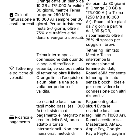
Orange offre un piano da
dei piani da 30 giorni
10 GB a 175.000 Ar valido
di Orange (10 GB a
30 giorni, mentre Telma
175.000 Ar) o Telma
Ciclo di
propone 250 MB a
(250 MB a 10.000
fatturazione e
10.000 Ar sempre per 30
Ar), Roami offre piani
costi sprecati
giorni. Per un turista che
da 7 giorni a partire
resta 5-7 giorni, oltre il
da 1,99 $/GB,
75% del traffico e del
risparmiando oltre il
denaro vengono sprecati.
75% di spreco per
soggiorni brevi.
Tethering illimitato
Telma interrompe la
Mentre Telma
connessione dati quando
interrompe la
la soglia di traffico è
connessione al
Tethering
esaurita, senza possibilità
termine dei dati,
e politiche di
di tethering oltre il limite.
Roami eSIM consente
velocità
Orange limita l'acquisto di
tethering illimitato
alcuni piani a una sola
senza blocchi, ideale
volta per periodo di
per condividere la
validità.
connessione con altri
dispositivi.
Le ricariche locali hanno
Pagamenti globali
tagli molto bassi (es. 1000
sicuri
Evita le
Ar) e il sistema di
ricariche locali con
pagamento è integrato nel
tagli minimi (1000 Ar).
Ricarica e
credito della SIM, poco
Roami accetta Visa,
pagamento
adatto a turisti
Mastercard, AMEX,
internazionali. Non sono
Apple Pay, Google
menzionati metodi di
Pay e PayPal: paghi in