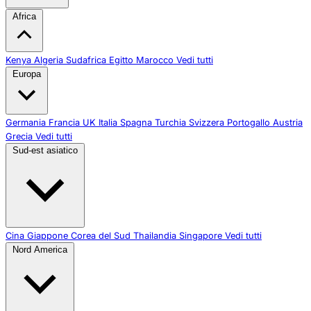
Africa
Kenya
Algeria
Sudafrica
Egitto
Marocco
Vedi tutti
Europa
Germania
Francia
UK
Italia
Spagna
Turchia
Svizzera
Portogallo
Austria
Grecia
Vedi tutti
Sud-est asiatico
Cina
Giappone
Corea del Sud
Thailandia
Singapore
Vedi tutti
Nord America