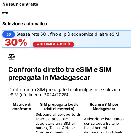
Nessun contratto
Selezione automatica
Stessa
rete 5G
, fino al
più economica di altre eSIM
5G
30%
🔥 RISPARMIA DI PIÙ
Confronto diretto tra eSIM e SIM
prepagata in Madagascar
Confronto tra SIM prepagate locali malgasce e soluzioni
eSIM (riferimento 2024/2025)
Matrice di
SIM prepagata locale
Roami eSIM per
confronto
(dati di mercato)
Madagascar
Sebbene all'aeroporto di
Ivato sia possibile
Attivazione istantanea
acquistare una SIM al
senza code
Evita le
banco, Telma, Airtel e
file ai banchi
Orange richiedono
dell'aeroporto di Ivato