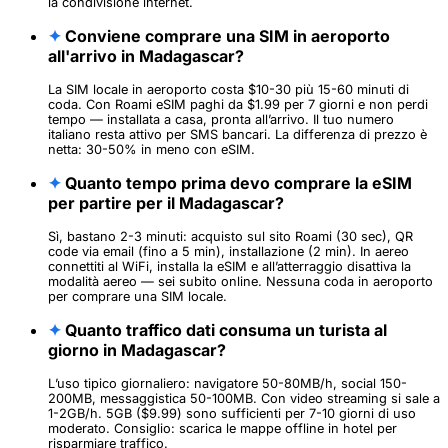
la condivisione internet.
✦
Conviene comprare una SIM in aeroporto
all'arrivo in Madagascar?
La SIM locale in aeroporto costa $10-30 più 15-60 minuti di
coda. Con Roami eSIM paghi da $1.99 per 7 giorni e non perdi
tempo — installata a casa, pronta all’arrivo. Il tuo numero
italiano resta attivo per SMS bancari. La differenza di prezzo è
netta: 30-50% in meno con eSIM.
✦
Quanto tempo prima devo comprare la eSIM
per partire per il Madagascar?
Sì, bastano 2-3 minuti: acquisto sul sito Roami (30 sec), QR
code via email (fino a 5 min), installazione (2 min). In aereo
connettiti al WiFi, installa la eSIM e all’atterraggio disattiva la
modalità aereo — sei subito online. Nessuna coda in aeroporto
per comprare una SIM locale.
✦
Quanto traffico dati consuma un turista al
giorno in Madagascar?
L’uso tipico giornaliero: navigatore 50-80MB/h, social 150-
200MB, messaggistica 50-100MB. Con video streaming si sale a
1-2GB/h. 5GB ($9.99) sono sufficienti per 7-10 giorni di uso
moderato. Consiglio: scarica le mappe offline in hotel per
risparmiare traffico.