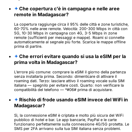
✦
Che copertura c'è in campagna e nelle aree
remote in Madagascar?
La copertura raggiunge circa il 95% delle città e zone turistiche,
60-70% nelle aree remote. Velocità: 200-300 Mbps in città con
5G, 10-30 Mbps in campagna con 4G, 3-5 Mbps in zone
remote (sufficienti per messaggi e mappe). Roami si connette
automaticamente al segnale più forte. Scarica le mappe offline
prima di partire.
✦
Che errori evitare quando si usa la eSIM per la
prima volta in Madagascar?
L’errore più comune: comprare la eSIM il giorno della partenza
senza installarla prima. Secondo: dimenticare di attivare il
roaming dati. Terzo: lasciare attivo il roaming vocale sulla SIM
italiana — spegnilo per evitare costi. Quarto: non verificare la
compatibilità del telefono — *#06# prima di acquistare.
✦
Rischio di frode usando eSIM invece del WiFi in
Madagascar?
Sì, la connessione eSIM è criptata e molto più sicura del WiFi
pubblico di hotel e bar. Le app bancarie, PayPal e le carte
funzionano perfettamente sulla connessione 4G/5G protetta. Le
SMS per 2FA arrivano sulla tua SIM italiana senza problemi.