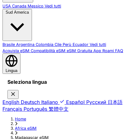
USA
Canada
Messico
Vedi tutti
Sud America
Brasile
Argentina
Colombia
Cile
Perù
Ecuador
Vedi tutti
Acquista eSIM
Compatibilità eSIM
eSIM Gratuita
App Roami
FAQ
Lingua
Seleziona lingua
English
Deutsch
Italiano
Español
Русский
日本語
Français
Português
繁體中文
Home
›
Africa eSIM
›
Madagascar eSIM