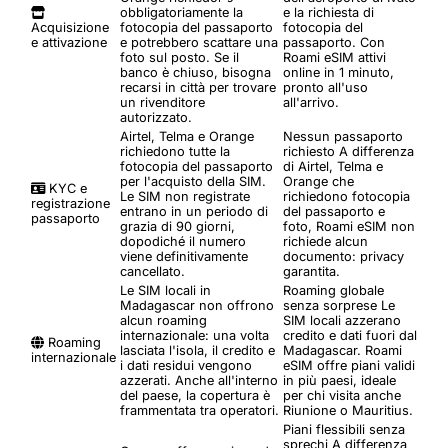
obbligatoriamente la
e la richiesta di
Acquisizione
fotocopia del passaporto
fotocopia del
e attivazione
e potrebbero scattare una
passaporto. Con
foto sul posto. Se il
Roami eSIM attivi
banco è chiuso, bisogna
online in 1 minuto,
recarsi in città per trovare
pronto all'uso
un rivenditore
all'arrivo.
autorizzato.
Airtel, Telma e Orange
Nessun passaporto
richiedono tutte la
richiesto
A differenza
fotocopia del passaporto
di Airtel, Telma e
per l'acquisto della SIM.
Orange che
KYC e
Le SIM non registrate
richiedono fotocopia
registrazione
entrano in un periodo di
del passaporto e
passaporto
grazia di 90 giorni,
foto, Roami eSIM non
dopodiché il numero
richiede alcun
viene definitivamente
documento: privacy
cancellato.
garantita.
Le SIM locali in
Roaming globale
Madagascar non offrono
senza sorprese
Le
alcun roaming
SIM locali azzerano
internazionale: una volta
credito e dati fuori dal
Roaming
lasciata l'isola, il credito e
Madagascar. Roami
internazionale
i dati residui vengono
eSIM offre piani validi
azzerati. Anche all'interno
in più paesi, ideale
del paese, la copertura è
per chi visita anche
frammentata tra operatori.
Riunione o Mauritius.
Piani flessibili senza
sprechi
A differenza