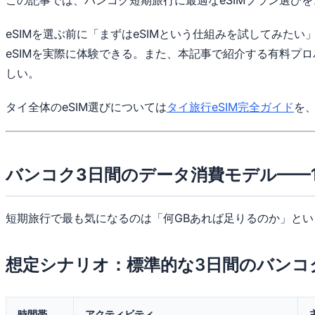
eSIMを選ぶ前に「まずはeSIMという仕組みを試してみた
eSIMを実際に体験できる。また、本記事で紹介する有料プロ
しい。
タイ全体のeSIM選びについては
タイ旅行eSIM完全ガイド
を、
バンコク3日間のデータ消費モデル——
短期旅行で最も気になるのは「何GBあれば足りるのか」と
想定シナリオ：標準的な3日間のバンコ
時間帯
アクティビティ