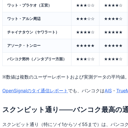
ワット・プラケオ（王宮）
★★★☆☆
★★★★☆
ワット・アルン周辺
★★★☆☆
★★★★☆
チャイナタウン（ヤワラート）
★★★★☆
★★★★★
アソーク・トンロー
★★★★★
★★★★★
バンコク郊外（ノンタブリー方面）
★★★☆☆
★★★★☆
※数値は複数のユーザーレポートおよび実測データの平均値
OpenSignalのタイ通信レポート
でも、バンコクは
AIS
・
True
スクンビット通り——バンコク最高の
スクンビット通り（特にソイ1からソイ55まで）は、バンコ