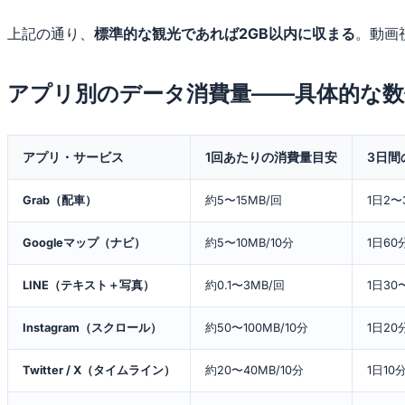
上記の通り、
標準的な観光であれば2GB以内に収まる
。動画
アプリ別のデータ消費量——具体的な数
アプリ・サービス
1回あたりの消費量目安
3日間
Grab（配車）
約5〜15MB/回
1日2
Googleマップ（ナビ）
約5〜10MB/10分
1日60
LINE（テキスト＋写真）
約0.1〜3MB/回
1日30
Instagram（スクロール）
約50〜100MB/10分
1日20
Twitter / X（タイムライン）
約20〜40MB/10分
1日10