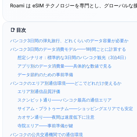
Roami は eSIM テクノロジーを専門とし、グローバ
📑 目次
バンコク3日間の弾丸旅行、どれくらいのデータ容量が必要か
バンコク3日間のデータ消費モデル——1時間ごとに計算する
想定シナリオ：標準的な3日間のバンコク観光（3泊4日）
アプリ別のデータ消費量——具体的な数値で見る
データ節約のための事前準備
バンコクのエリア別通信環境——どこでどれだけ使えるか
エリア別通信品質評価
スクンビット通り——バンコク最高の通信エリア
サイアム・プラトゥーナム——ショッピングエリアでも安定
カオサン通り——夜間は速度低下に注意
寺院エリア——事前準備が鍵
バンコクの公共交通機関での通信環境