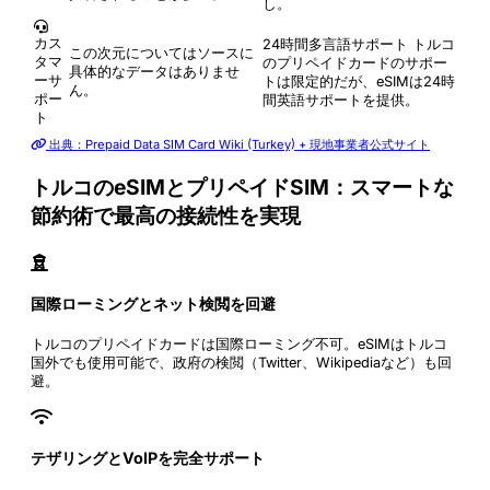
し。
カス
24時間多言語サポート
トルコ
この次元についてはソースに
タマ
のプリペイドカードのサポー
具体的なデータはありませ
ーサ
トは限定的だが、eSIMは24時
ん。
ポー
間英語サポートを提供。
ト
出典：Prepaid Data SIM Card Wiki (Turkey) + 現地事業者公式サイト
トルコのeSIMとプリペイドSIM：スマートな
節約術で最高の接続性を実現
国際ローミングとネット検閲を回避
トルコのプリペイドカードは国際ローミング不可。eSIMはトルコ
国外でも使用可能で、政府の検閲（Twitter、Wikipediaなど）も回
避。
テザリングとVoIPを完全サポート