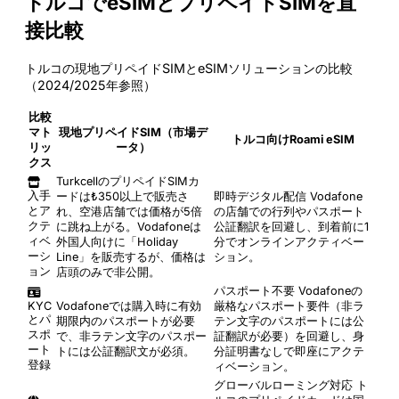
トルコでeSIMとプリペイドSIMを直
接比較
トルコの現地プリペイドSIMとeSIMソリューションの比較
（2024/2025年参照）
比較
マト
現地プリペイドSIM（市場デ
トルコ向けRoami eSIM
リッ
ータ）
クス
TurkcellのプリペイドSIMカ
入手
ードは₺350以上で販売さ
即時デジタル配信
Vodafone
とア
れ、空港店舗では価格が5倍
の店舗での行列やパスポート
クテ
に跳ね上がる。Vodafoneは
公証翻訳を回避し、到着前に1
ィベ
外国人向けに「Holiday
分でオンラインアクティベー
ーシ
Line」を販売するが、価格は
ション。
ョン
店頭のみで非公開。
パスポート不要
Vodafoneの
KYC
Vodafoneでは購入時に有効
厳格なパスポート要件（非ラ
とパ
期限内のパスポートが必要
テン文字のパスポートには公
スポ
で、非ラテン文字のパスポー
証翻訳が必要）を回避し、身
ート
トには公証翻訳文が必須。
分証明書なしで即座にアクテ
登録
ィベーション。
グローバルローミング対応
ト