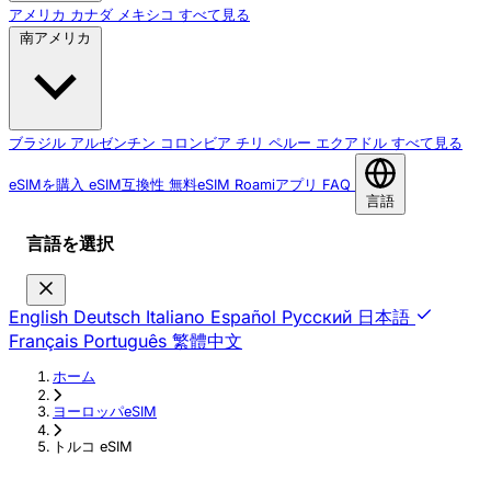
アメリカ
カナダ
メキシコ
すべて見る
南アメリカ
ブラジル
アルゼンチン
コロンビア
チリ
ペルー
エクアドル
すべて見る
eSIMを購入
eSIM互換性
無料eSIM
Roamiアプリ
FAQ
言語
言語を選択
English
Deutsch
Italiano
Español
Русский
日本語
Français
Português
繁體中文
ホーム
›
ヨーロッパeSIM
›
トルコ eSIM