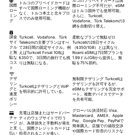
ルコのプリペイドカードは国
トルコのプリペイドカードは
国際
際ローミング不可だが、eSIM
すべて国際ローミング機能が
ロー
はトルコ国外でも使用可能。
なく、トルコ本土と北キプロ
ミン
さらに、Turkcell、
スでのみ使用可能。
グ
Vodafone、Türk Telekomの3
網を自動切り替え。
課金
Turkcell、Vodafone、Türk
柔軟なプランで無駄ゼロ
サイ
Telekomの主要プランはすべ
Turkcellの28日サイクル
クル
て28日間の固定サイクル。例
（₺350/1GB）とは異なり、
と無
えばTurkcell Fırsat 1GBは
Roami eSIMは7日間プランを
駄な
₺350で、3日間の旅行でも残
1.99ドル/GBから提供し、無
コス
りは無駄になる。
駄を75%節約。
ト
テザ
無制限テザリング
Turkcellは
リン
テザリングを許可するが、
TurkcellはテザリングとVoIP
グと
eSIMもテザリングを完全サポ
を明示的に許可している。
速度
ート。複数デバイスでデータ
ポリ
を共有可能。
シー
グローバル決済対応
Visa、
充電は店舗またはサードパー
Mastercard、AMEX、Apple
チャ
ティのウェブサイトで行う
Pay、Google Pay、PayPalで
ージ
が、為替損失と手数料が発生
簡単購入。店舗での値段交渉
と支
し、国際クレジットカードは
や国際カード拒否のリスクな
払い
拒否されることが多い。