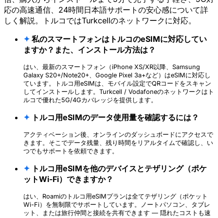
応の高速通信、24時間日本語サポートの安心感について詳
しく解説。トルコではTurkcellのネットワークに対応。
✦
私のスマートフォンはトルコのeSIMに対応してい
ますか？また、インストール方法は？
はい、最新のスマートフォン（iPhone XS/XR以降、Samsung
Galaxy S20+/Note20+、Google Pixel 3a+など）はeSIMに対応し
ています。トルコ用eSIMは、モバイル設定でQRコードをスキャン
してインストールします。Turkcell / Vodafoneのネットワークはト
ルコで優れた5G/4Gカバレッジを提供します。
✦
トルコ用eSIMのデータ使用量を確認するには？
アクティベーション後、オンラインのダッシュボードにアクセスで
きます。そこでデータ残量、残り時間をリアルタイムで確認し、い
つでもサポートを依頼できます。
✦
トルコ用eSIMを他のデバイスとテザリング（ポケ
ットWi-Fi）できますか？
はい、Roamiのトルコ用eSIMプランは全てテザリング（ポケット
Wi-Fi）を無制限でサポートしています。ノートパソコン、タブレ
ット、または旅行仲間と接続を共有できます — 隠れたコストも速