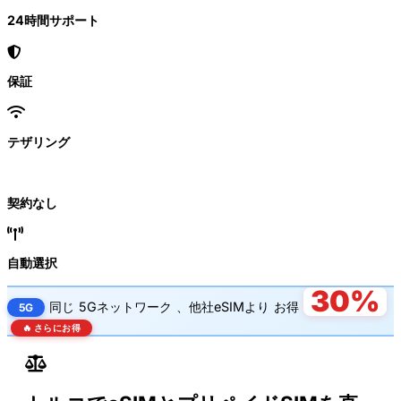
24時間サポート
保証
テザリング
契約なし
自動選択
30%
同じ
5Gネットワーク
、他社eSIMより
お得
5G
🔥 さらにお得