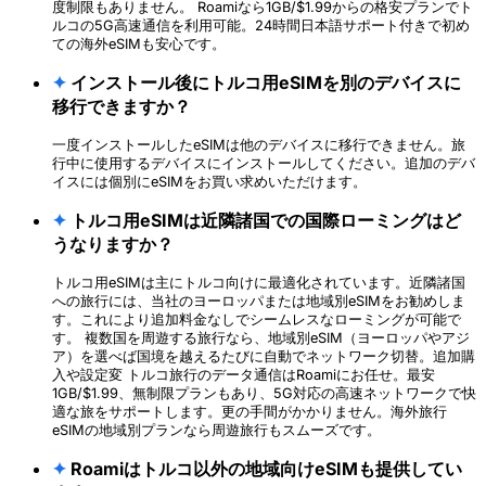
度制限もありません。 Roamiなら1GB/$1.99からの格安プランでト
ルコの5G高速通信を利用可能。24時間日本語サポート付きで初め
ての海外eSIMも安心です。
✦
インストール後にトルコ用eSIMを別のデバイスに
移行できますか？
一度インストールしたeSIMは他のデバイスに移行できません。旅
行中に使用するデバイスにインストールしてください。追加のデバ
イスには個別にeSIMをお買い求めいただけます。
✦
トルコ用eSIMは近隣諸国での国際ローミングはど
うなりますか？
トルコ用eSIMは主にトルコ向けに最適化されています。近隣諸国
への旅行には、当社のヨーロッパまたは地域別eSIMをお勧めしま
す。これにより追加料金なしでシームレスなローミングが可能で
す。 複数国を周遊する旅行なら、地域別eSIM（ヨーロッパやアジ
ア）を選べば国境を越えるたびに自動でネットワーク切替。追加購
入や設定変 トルコ旅行のデータ通信はRoamiにお任せ。最安
1GB/$1.99、無制限プランもあり、5G対応の高速ネットワークで快
適な旅をサポートします。更の手間がかかりません。海外旅行
eSIMの地域別プランなら周遊旅行もスムーズです。
✦
Roamiはトルコ以外の地域向けeSIMも提供してい