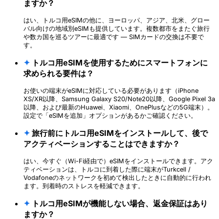
ますか？
はい、トルコ用eSIMの他に、ヨーロッパ、アジア、北米、グロー
バル向けの地域別eSIMも提供しています。複数都市をまたぐ旅行
や数カ国を巡るツアーに最適です — SIMカードの交換は不要で
す。
✦
トルコ用eSIMを使用するためにスマートフォンに
求められる要件は？
お使いの端末がeSIMに対応している必要があります（iPhone
XS/XR以降、Samsung Galaxy S20/Note20以降、Google Pixel 3a
以降、および最新のHuawei、Xiaomi、OnePlusなどの5G端末）。
設定で「eSIMを追加」オプションがあるかご確認ください。
✦
旅行前にトルコ用eSIMをインストールして、後で
アクティベーションすることはできますか？
はい、今すぐ（Wi-Fi経由で）eSIMをインストールできます。アク
ティベーションは、トルコに到着した際に端末がTurkcell /
Vodafoneのネットワークを初めて検出したときに自動的に行われ
ます。到着時のストレスを軽減できます。
✦
トルコ用eSIMが機能しない場合、返金保証はあり
ますか？