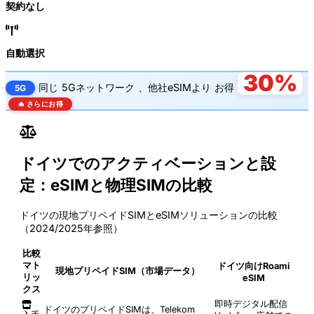
契約なし
自動選択
30%
同じ
5Gネットワーク
、他社eSIMより
お得
5G
🔥 さらにお得
ドイツでのアクティベーションと設
定：eSIMと物理SIMの比較
ドイツの現地プリペイドSIMとeSIMソリューションの比較
（2024/2025年参照）
比較
マト
ドイツ向けRoami
現地プリペイドSIM（市場データ）
リッ
eSIM
クス
即時デジタル配信
ドイツのプリペイドSIMは、Telekom