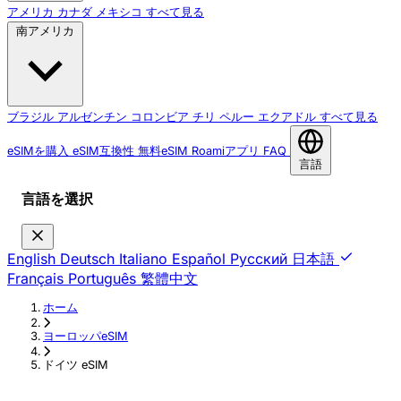
アメリカ
カナダ
メキシコ
すべて見る
南アメリカ
ブラジル
アルゼンチン
コロンビア
チリ
ペルー
エクアドル
すべて見る
eSIMを購入
eSIM互換性
無料eSIM
Roamiアプリ
FAQ
言語
言語を選択
English
Deutsch
Italiano
Español
Русский
日本語
Français
Português
繁體中文
ホーム
›
ヨーロッパeSIM
›
ドイツ eSIM