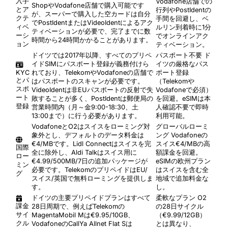
入手
Vodafone店舗での
ShopやVodafone店舗で購入可能です
とア
行列やPostIdentの
が、スーパーで購入した空カードは自分
クテ
手間を回避し、ベ
でPostIdentまたはVideoIdentによるアク
ィベ
ルリン到着時に1分
ティベーションが必要で、完了までに数
ーシ
でオンラインアク
時間から24時間かかることがあります。
ョン
ティベーション。
ドイツでは2017年以降、すべてのプリペ
パスポート不要
ド
イドSIMにパスポート登録が義務付けら
イツの厳格なパス
KYC
れており、TelekomやVodafoneの店舗で
ポート登録
とパ
はパスポートのスキャンが必要です。
（Telekomや
スポ
VideoIdentは非EUパスポートの反射で失
Vodafoneで必須）
ート
敗することが多く、PostIdentは郵便局の
を回避。eSIMは本
登録
営業時間内（月～金9:00-18:30、土
人確認不要で即時
13:00まで）に行う必要があります。
利用可能。
VodafoneとO2はスイスをローミング対
グローバルローミ
象外とし、デフォルトのデータ料金は
ング
Vodafoneの
€4/MBです。Lidl Connectはスイスを完
スイス€4/MBの高
国際
全に除外し、Aldi Talkはスイス用に
額課金を回避。
ロー
€4.99/500MB/7日の追加パッケージが
eSIMの欧州プラン
ミン
必要です。TelekomのプリペイドはEU/
はスイスを含む全
グ
スイス/英国で無料ローミングを提供しま
地域で追加料金な
す。
し。
ドイツの主要プリペイドプランはすべて
柔軟なプラン
O2
課金
28日周期で、例えばTelekomの
の28日サイクル
サイ
MagentaMobil Mは€9.95/10GB、
（€9.99/12GB）
クル
VodafoneのCallYa Allnet Flat Sは
とは異なり、