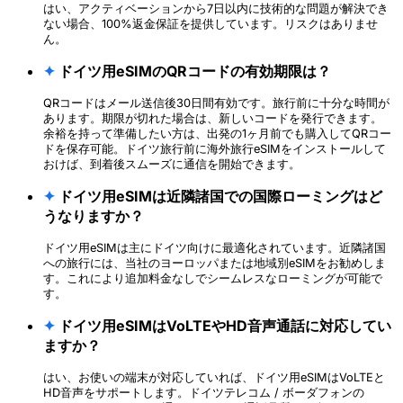
はい、アクティベーションから7日以内に技術的な問題が解決でき
ない場合、100%返金保証を提供しています。リスクはありませ
ん。
✦
ドイツ用eSIMのQRコードの有効期限は？
QRコードはメール送信後30日間有効です。旅行前に十分な時間が
あります。期限が切れた場合は、新しいコードを発行できます。
余裕を持って準備したい方は、出発の1ヶ月前でも購入してQRコー
ドを保存可能。ドイツ旅行前に海外旅行eSIMをインストールして
おけば、到着後スムーズに通信を開始できます。
✦
ドイツ用eSIMは近隣諸国での国際ローミングはど
うなりますか？
ドイツ用eSIMは主にドイツ向けに最適化されています。近隣諸国
への旅行には、当社のヨーロッパまたは地域別eSIMをお勧めしま
す。これにより追加料金なしでシームレスなローミングが可能で
す。
✦
ドイツ用eSIMはVoLTEやHD音声通話に対応してい
ますか？
はい、お使いの端末が対応していれば、ドイツ用eSIMはVoLTEと
HD音声をサポートします。ドイツテレコム / ボーダフォンの