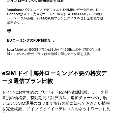
スイスローミングの高額課金を回避
VodafoneとO2はスイスでデフォルト€4/MBのデータ料金。Lidl
Connectはスイス完全除外、Aldi Talkは€4.99/500MB/7日の追加
パッケージが必要。eSIMの欧州プランはスイスを含む全地域で追
加料金なし。
EUローミングのFUP制限なし
Lyca Mobileの160GBプランはEU外で46GBに縮小（70%以上削
減）。eSIMの欧州プランは全地域で同じデータ量を提供。
eSIM ドイ | 海外ローミング不要の格安デ
ータ通信プラン比較
ドイツにおすすめのプリペイドeSIMを徹底比較。データ容
量別の価格表、有効期間の計算方法、追加チャージの手順、
デュアルSIM運用のコツまで旅行の前に知っておきたい情報
を完全網羅。ドイツではドイツテレコムのネットワークに対