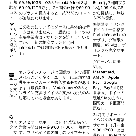
と無
€9.99/10GB、O2のPrepaid Allnet Sは
Roamiは7日間プラ
駄な
€9.99/12GBです。7日間の旅行で€9.99
ンを1.99ドル/GB
コス
のプランを購入すると、約75%のコスト
から提供し、無駄
ト
が無駄になります。
を75%節約。
無制限テザリング
この次元についてはソースに具体的なデ
テザ
ドイツの一部格安
ータはありません。一般的に、ドイツの
リン
SIM（ja!mobil）の
主要事業者はテザリングを許可していま
グと
テザリング制限を
すが、一部の格安ブランド（例：
速度
回避。eSIMはテザ
ja!mobil）では制限がある場合がありま
ポリ
リングを完全サポ
す。
シー
ート。
グローバル決済
Visa、
オンラインチャージは国際カードで拒否
Mastercard、
されることが多く、ユーザーは店舗で物
AMEX、Apple
チャ
理チャージカードを購入する必要があり
Pay、Google
ージ
ます（最低€15）。VodafoneやO2のオ
Pay、PayPalで簡
と支
ンライン充填はドイツの支払い方法のみ
単購入。ドイツの
払い
対応している場合があります。
現地SIMのような
国際カード拒否問
題なし。
24時間サポート
ド
イツ語のみの電話
カス
カスタマーサポートはドイツ語のみで、
サポート（月～金
タマ
営業時間は月～金9:00-17:00が一般的で
9:00-17:00）とは
ーサ
す。プリペイド顧客向けのライブチャッ
異なり、eSIMは24