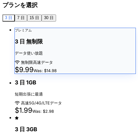
プランを選択
3 日
7 日
15 日
30 日
プレミアム
3 日 無制限
データ使い放題
無制限高速データ
$9.99
Was: $14.98
3 日 1GB
短期出張に最適
高速5G/4G/LTEデータ
$1.99
Was: $2.98
3 日 3GB