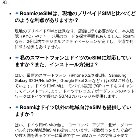
応。
✦
RoamiのeSIMは、現地のプリペイドSIMと比べてど
のような利点がありますか？
現地のプリペイドSIMとは異なり、店舗に行く必要がなく、本人確
認（KYC）やチャージ用のカードを探す手間もありません。Roami
なら、2分以内でデジタルアクティベーションが完了し、空港で列
に並ぶ必要もありません。
✦
私のスマートフォンはドイツのeSIMに対応してい
ますか？また、インストール方法は？
はい、最新のスマートフォン（iPhone XS/XR以降、Samsung
Galaxy S20+/Note20+、Google Pixel 3a+など）はeSIMに対応し
ています。ドイツ用eSIMは、モバイル設定でQRコードをスキャン
してインストールします。ドイツテレコム / ボーダフォンのネット
ワークはドイツで優れた5G/4Gカバレッジを提供します。
✦
Roamiはドイツ以外の地域向けeSIMも提供してい
ますか？
はい、ドイツ用eSIMの他に、ヨーロッパ、アジア、北米、グロー
バル向けの地域別eSIMも提供しています。複数都市をまたぐ旅行
や数カ国を巡るツアーに最適です — SIMカードの交換は不要で