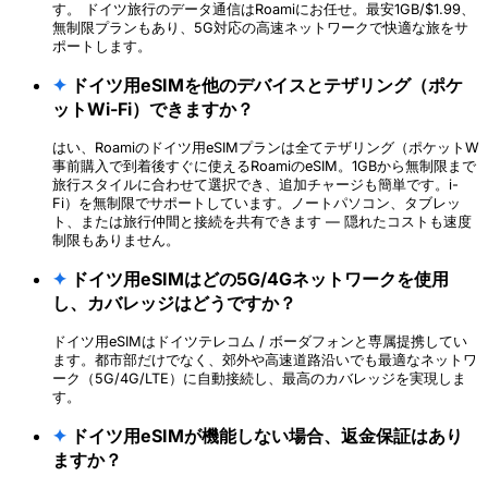
す。 ドイツ旅行のデータ通信はRoamiにお任せ。最安1GB/$1.99、
無制限プランもあり、5G対応の高速ネットワークで快適な旅をサ
ポートします。
✦
ドイツ用eSIMを他のデバイスとテザリング（ポケ
ットWi-Fi）できますか？
はい、Roamiのドイツ用eSIMプランは全てテザリング（ポケットW
事前購入で到着後すぐに使えるRoamiのeSIM。1GBから無制限まで
旅行スタイルに合わせて選択でき、追加チャージも簡単です。i-
Fi）を無制限でサポートしています。ノートパソコン、タブレッ
ト、または旅行仲間と接続を共有できます — 隠れたコストも速度
制限もありません。
✦
ドイツ用eSIMはどの5G/4Gネットワークを使用
し、カバレッジはどうですか？
ドイツ用eSIMはドイツテレコム / ボーダフォンと専属提携してい
ます。都市部だけでなく、郊外や高速道路沿いでも最適なネットワ
ーク（5G/4G/LTE）に自動接続し、最高のカバレッジを実現しま
す。
✦
ドイツ用eSIMが機能しない場合、返金保証はあり
ますか？