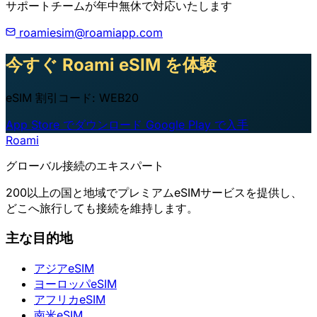
サポートチームが年中無休で対応いたします
roamiesim@roamiapp.com
今すぐ Roami eSIM を体験
eSIM 割引コード: WEB20
App Store でダウンロード
Google Play で入手
Roami
グローバル接続のエキスパート
200以上の国と地域でプレミアムeSIMサービスを提供し、
どこへ旅行しても接続を維持します。
主な目的地
アジアeSIM
ヨーロッパeSIM
アフリカeSIM
南米eSIM