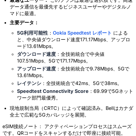
最適なユーザー：
このプランは最適な選択肢です。高速
データ通信を最優先するビジネスユーザーやデジタルノ
マドに最適。
主要データ：
5G利用可能性
：
Ookla Speedtest レポート
による
と、中央値ダウンロード速度171.17Mbps、アップロ
ード13.61Mbps。
ダウンロード速度
：全技術統合で中央値
107.51Mbps、5Gで171.17Mbps。
アップロード速度
：全技術統合で9.78Mbps、5Gで
13.61Mbps。
レイテンシ
：全技術統合で42ms、5Gで38ms。
Speedtest Connectivity Score
：69.99で5Gネット
ワーク部門最優秀。
現地規制当局（CRTC）によって確認済み。Bellはカナダ
全土で広範な5Gカバレッジを展開。
eSIM接続ノート：
アクティベーションプロセスはスムーズ
です。QRコードをスキャンするだけで即座に接続可能。