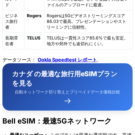
ド
ァイルのアップロードに最適。
ビジネ
Rogers
Rogersは5Gビデオストリーミングスコア
ス旅行
86.03で最高。プレゼンテーションやスト
者
リーミングに信頼性。
長期滞
TELUS
TELUSは一貫性スコア85.6%で最も安定。
在者
地方や郊外でも途切れにくい。
データソース：
Ookla Speedtest レポート
.
カナダ の最適な旅行用eSIMプラン
を見る
自動ネットワーク切り替えとプリペイドデータ価格比較
Bell eSIM：最速5Gネットワーク