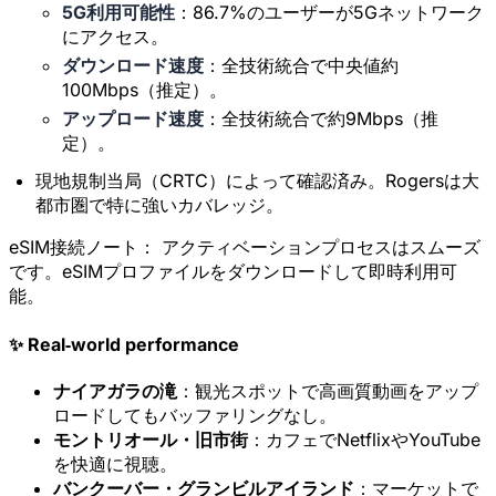
5G利用可能性
：86.7%のユーザーが5Gネットワーク
にアクセス。
ダウンロード速度
：全技術統合で中央値約
100Mbps（推定）。
アップロード速度
：全技術統合で約9Mbps（推
定）。
現地規制当局（CRTC）によって確認済み。Rogersは大
都市圏で特に強いカバレッジ。
eSIM接続ノート：
アクティベーションプロセスはスムーズ
です。eSIMプロファイルをダウンロードして即時利用可
能。
✨ Real‑world performance
ナイアガラの滝
：観光スポットで高画質動画をアップ
ロードしてもバッファリングなし。
モントリオール・旧市街
：カフェでNetflixやYouTube
を快適に視聴。
バンクーバー・グランビルアイランド
：マーケットで