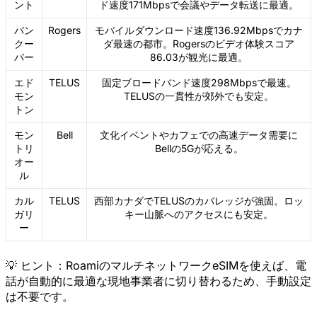
ント
ド速度171Mbpsで会議やデータ転送に最適。
バン
Rogers
モバイルダウンロード速度136.92Mbpsでカナ
クー
ダ最速の都市。Rogersのビデオ体験スコア
バー
86.03が観光に最適。
エド
TELUS
固定ブロードバンド速度298Mbpsで最速。
モン
TELUSの一貫性が郊外でも安定。
トン
モン
Bell
文化イベントやカフェでの高速データ需要に
トリ
Bellの5Gが応える。
オー
ル
カル
TELUS
西部カナダでTELUSのカバレッジが強固。ロッ
ガリ
キー山脈へのアクセスにも安定。
ー
💡 ヒント：RoamiのマルチネットワークeSIMを使えば、電
話が自動的に最適な現地事業者に切り替わるため、手動設定
は不要です。