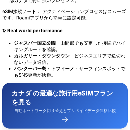
部カナダで特に強いプレゼンス。
eSIM接続ノート：
アクティベーションプロセスはスムーズ
です。Roamiアプリから簡単に設定可能。
✨ Real‑world performance
ジャスパー国立公園
：山間部でも安定した接続でハイ
キングルートを確認。
カルガリー・ダウンタウン
：ビジネスエリアで途切れ
ないデータ通信。
バンクーバー島・トフィーノ
：サーフィンスポットで
もSNS更新が快適。
カナダ の最適な旅行用eSIMプラン
を見る
×
期間限定オファー
自動ネットワーク切り替えとプリペイドデータ価格比較
プロモコード
web20