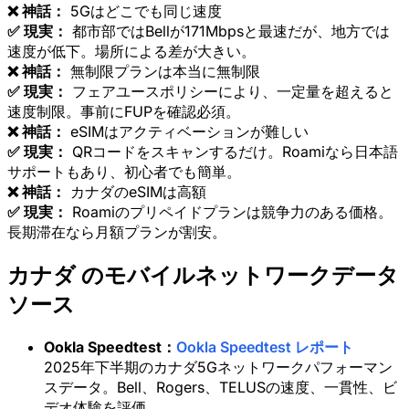
❌ 神話：
5Gはどこでも同じ速度
✅ 現実：
都市部ではBellが171Mbpsと最速だが、地方では
速度が低下。場所による差が大きい。
❌ 神話：
無制限プランは本当に無制限
✅ 現実：
フェアユースポリシーにより、一定量を超えると
速度制限。事前にFUPを確認必須。
❌ 神話：
eSIMはアクティベーションが難しい
✅ 現実：
QRコードをスキャンするだけ。Roamiなら日本語
サポートもあり、初心者でも簡単。
❌ 神話：
カナダのeSIMは高額
✅ 現実：
Roamiのプリペイドプランは競争力のある価格。
長期滞在なら月額プランが割安。
カナダ のモバイルネットワークデータ
ソース
Ookla Speedtest：
Ookla Speedtest レポート
2025年下半期のカナダ5Gネットワークパフォーマン
スデータ。Bell、Rogers、TELUSの速度、一貫性、ビ
デオ体験を評価。