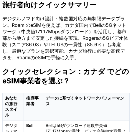
旅行者向けクイックサマリー
デジタルノマド向け設計：複数国対応の無制限データプラ
ン。RoamiのeSIMを使えば、カナダ国内でBellの5Gネット
ワーク（中央値171.17Mbpsダウンロード）を活用し、都市
部から地方まで安定した接続を実現。Rogersの5Gビデオ体
験（スコア86.03）やTELUSの一貫性（85.6%）も考慮
し、最適なプランを選択可能。カナダ旅行に必要な高速デー
タを、RoamiのeSIMで手軽に入手。
クイックセレクション：カナダ でどの
eSIM事業者を選ぶ？
あなた
推奨事
データに基づくネットワークパフォーマン
の旅行
業者
ス
スタイ
ル
デジタ
Bell
Bellは5Gダウンロード速度中央値
ルノマ
171.17Mbpsで最速。ビデオ会議や大容量フ