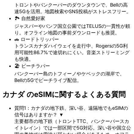
トロントやバンクーバーのダウンタウンで、Bellの高
速5Gを活用。地図検索やSNS投稿がストレスフリー。
🏞️ 自然愛好家
ジャスパーやバンフ国立公園ではTELUSの一貫性が頼
り。オフライン地図の事前ダウンロードも推奨。
🚗 ロードトリッパー
トランスカナダハイウェイを走行中、Rogersの5G利
用可能性86.7%で途切れにくい。音楽ストリーミング
も快適。
🏖️ ビーチラバー
バンクーバー島のトフィーノやケベックの湖岸で、
Bellの5Gでビーチライブ配信。
カナダ のeSIMに関するよくある質問
質問1：カナダの地下鉄、深い谷、遠隔地でもeSIMの
信号はありますか？
▼
主要都市の地下鉄（トロントTTC、バンクーバースカ
イトレイン）では一部区間で5G対応。深い谷や国立公