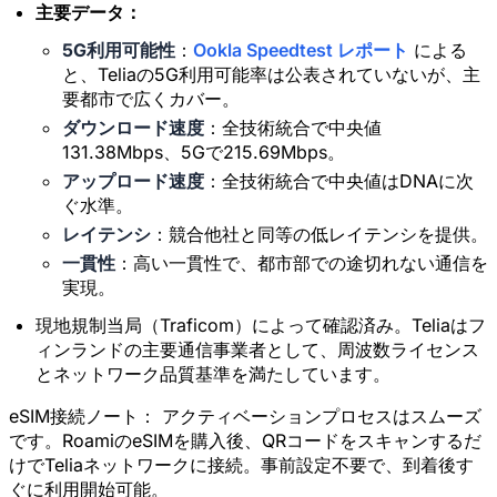
主要データ：
5G利用可能性
：
Ookla Speedtest レポート
による
と、Teliaの5G利用可能率は公表されていないが、主
要都市で広くカバー。
ダウンロード速度
：全技術統合で中央値
131.38Mbps、5Gで215.69Mbps。
アップロード速度
：全技術統合で中央値はDNAに次
ぐ水準。
レイテンシ
：競合他社と同等の低レイテンシを提供。
一貫性
：高い一貫性で、都市部での途切れない通信を
実現。
現地規制当局（Traficom）によって確認済み。Teliaはフ
ィンランドの主要通信事業者として、周波数ライセンス
とネットワーク品質基準を満たしています。
eSIM接続ノート：
アクティベーションプロセスはスムーズ
です。RoamiのeSIMを購入後、QRコードをスキャンするだ
けでTeliaネットワークに接続。事前設定不要で、到着後す
ぐに利用開始可能。