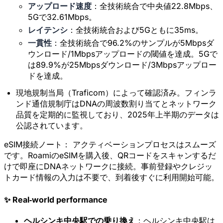
アップロード速度
：全技術統合で中央値22.8Mbps、
5Gで32.61Mbps。
レイテンシ
：全技術統合および5Gともに35ms。
一貫性
：全技術統合で96.2%のサンプルが5Mbpsダ
ウンロード/1Mbpsアップロードの閾値を達成。5Gで
は89.9%が25Mbpsダウンロード/3Mbpsアップロー
ドを達成。
現地規制当局（Traficom）によって確認済み。フィンラ
ンド通信規制庁はDNAの周波数割り当てとネットワーク
品質を定期的に監視しており、2025年上半期のデータは
公認されています。
eSIM接続ノート：
アクティベーションプロセスはスムーズ
です。RoamiのeSIMを購入後、QRコードをスキャンするだ
けで即座にDNAネットワークに接続。事前登録やクレジッ
トカード情報の入力は不要で、到着後すぐに利用開始可能。
✨ Real‑world performance
ヘルシンキ中央駅での乗り換え
：ヘルシンキ中央駅は