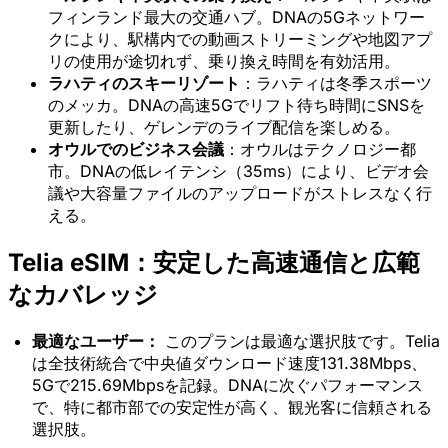
フィンランド最大の交通ハブ。DNAの5Gネットワー
クにより、駅構内での動画ストリーミングや地図アプ
リの使用が途切れず、乗り換え時間を有効活用。
ラハティのスキーリゾート
：ラハティは冬季スポーツ
のメッカ。DNAの高速5Gでリフト待ち時間にSNSを
更新したり、ゲレンデのライブ配信を楽しめる。
オウルでのビジネス会議
：オウルはテクノロジー都
市。DNAの低レイテンシ（35ms）により、ビデオ会
議や大容量ファイルのアップロードがストレスなく行
える。
Telia eSIM：安定した高速通信と広範
なカバレッジ
最適なユーザー：
このプランは最適な選択肢です。Telia
は全技術統合で中央値ダウンロード速度131.38Mbps、
5Gで215.69Mbpsを記録。DNAに次ぐパフォーマンス
で、特に都市部での安定性が高く、観光客に信頼される
選択肢。