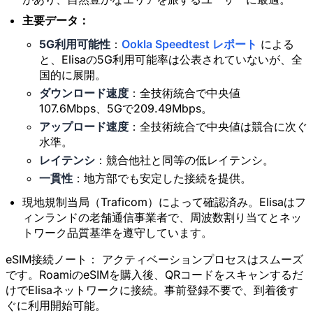
新規ユーザー向け20%OFF
主要データ：
本日受け取り済み
残り
712
10
5G利用可能性
：
Ookla Speedtest レポート
による
と、Elisaの5G利用可能率は公表されていないが、全
キャンセル
今すぐ受け取る
国的に展開。
ダウンロード速度
：全技術統合で中央値
107.6Mbps、5Gで209.49Mbps。
アップロード速度
：全技術統合で中央値は競合に次ぐ
水準。
レイテンシ
：競合他社と同等の低レイテンシ。
一貫性
：地方部でも安定した接続を提供。
現地規制当局（Traficom）によって確認済み。Elisaはフ
ィンランドの老舗通信事業者で、周波数割り当てとネッ
トワーク品質基準を遵守しています。
eSIM接続ノート：
アクティベーションプロセスはスムーズ
です。RoamiのeSIMを購入後、QRコードをスキャンするだ
けでElisaネットワークに接続。事前登録不要で、到着後す
ぐに利用開始可能。