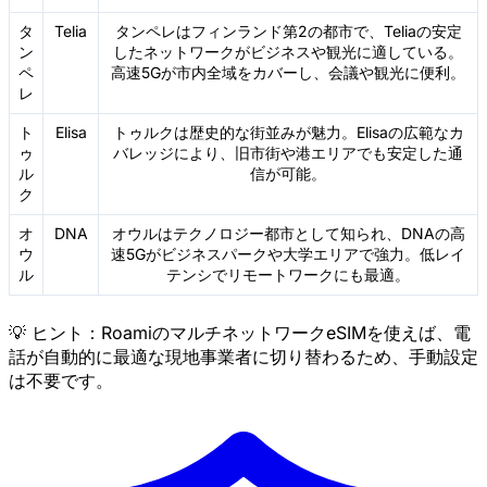
タ
Telia
タンペレはフィンランド第2の都市で、Teliaの安定
ン
したネットワークがビジネスや観光に適している。
ペ
高速5Gが市内全域をカバーし、会議や観光に便利。
レ
ト
Elisa
トゥルクは歴史的な街並みが魅力。Elisaの広範なカ
ゥ
バレッジにより、旧市街や港エリアでも安定した通
ル
信が可能。
ク
オ
DNA
オウルはテクノロジー都市として知られ、DNAの高
ウ
速5Gがビジネスパークや大学エリアで強力。低レイ
ル
テンシでリモートワークにも最適。
💡 ヒント：RoamiのマルチネットワークeSIMを使えば、電
話が自動的に最適な現地事業者に切り替わるため、手動設定
は不要です。