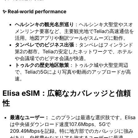
✨ Real‑world performance
ヘルシンキの観光名所巡り
：ヘルシンキ大聖堂やスオ
メンリンナ要塞など、主要観光地でTeliaの高速通信を
活用。地図アプリや翻訳ツールがスムーズに動作。
タンペレでのビジネス出張
：タンペレはフィンランド
第2の都市。Teliaの安定したネットワークで、ホテル
や会議場でのビデオ会議が快適。
トゥルクの歴史地区散策
：トゥルク城や大聖堂周辺
で、Teliaの5Gにより写真や動画のアップロードが高
速。
Elisa eSIM：広範なカバレッジと信頼
性
×
期間限定オファー
最適なユーザー：
このプランは最適な選択肢です。Elisa
は中央値ダウンロード速度107.6Mbps、5Gで
プロモコード
209.49Mbpsを記録。特に地方部でのカバレッジに強み
web20
があり、自然豊かなエリアを旅するユーザーに最適。