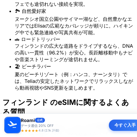
フェでも途切れない接続を実現。
🏞️ 自然愛好家
ヌークシオ国立公園やサイマー湖など、自然豊かなエ
リアではElisaの広範なカバレッジが頼りに。ハイキン
グ中でも緊急連絡や写真共有が可能。
🚗 ロードトリッパー
フィンランドの広大な道路をドライブするなら、DNA
の高い一貫性（96.2%）が安心。長距離移動中もナビ
や音楽ストリーミングが途切れません。
🏖️ ビーチラバー
夏のビーチリゾート（例：ハンコ、ナーンタリ）で
は、Teliaの安定したネットワークでリラックスしなが
ら動画視聴やSNS更新を楽しめます。
フィンランド のeSIMに関するよくあ
る質問
Roami
公式
今すぐ入手
質問1：デバイスからフィンランドのeSIMを削除した
データ通信 20% OFF
★★★★★
4.8 (2.1k 評価)
場合、後で再インストールできますか？
▼