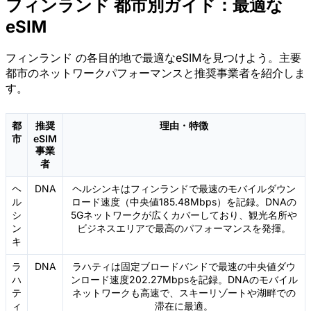
フィンランド 都市別ガイド：最適な
eSIM
フィンランド の各目的地で最適なeSIMを見つけよう。主要
都市のネットワークパフォーマンスと推奨事業者を紹介しま
す。
都
推奨
理由・特徴
市
eSIM
事業
者
ヘ
DNA
ヘルシンキはフィンランドで最速のモバイルダウン
ル
ロード速度（中央値185.48Mbps）を記録。DNAの
シ
5Gネットワークが広くカバーしており、観光名所や
ン
ビジネスエリアで最高のパフォーマンスを発揮。
キ
ラ
DNA
ラハティは固定ブロードバンドで最速の中央値ダウ
ハ
ンロード速度202.27Mbpsを記録。DNAのモバイル
テ
ネットワークも高速で、スキーリゾートや湖畔での
ィ
滞在に最適。