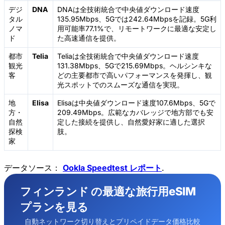
デジ
DNA
DNAは全技術統合で中央値ダウンロード速度
タル
135.95Mbps、5Gでは242.64Mbpsを記録。5G利
ノマ
用可能率77.1%で、リモートワークに最適な安定し
ド
た高速通信を提供。
都市
Telia
Teliaは全技術統合で中央値ダウンロード速度
観光
131.38Mbps、5Gで215.69Mbps。ヘルシンキな
客
どの主要都市で高いパフォーマンスを発揮し、観
光スポットでのスムーズな通信を実現。
地
Elisa
Elisaは中央値ダウンロード速度107.6Mbps、5Gで
方・
209.49Mbps。広範なカバレッジで地方部でも安
自然
定した接続を提供し、自然愛好家に適した選択
探検
肢。
家
データソース：
Ookla Speedtest レポート
.
フィンランド の最適な旅行用eSIM
プランを見る
自動ネットワーク切り替えとプリペイドデータ価格比較