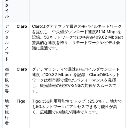
タ
イ
ル
デ
Claro
Claroはグアテマラで最速のモバイルネットワーク
ジ
を提供し、中央値ダウンロード速度81.14 Mbpsを
タ
記録。5Gネットワークでは中央値409.62 Mbpsの
ル
驚異的な速度を誇り、リモートワークやビデオ会
ノ
議に最適です。
マ
ド
都
Claro
グアテマラシティで最速のモバイルダウンロード
市
速度（100.32 Mbps）を記録。Claroの5Gネット
観
ワークは都市部で優れたパフォーマンスを発揮
光
し、観光情報の検索やSNSの共有がスムーズで
客
す。
地
Tigo
Tigoは5G利用可能性でトップ（25.6%）。地方で
方
も5Gネットワークにアクセスできる可能性が高
旅
く、広範囲での接続が期待できます。
行
者