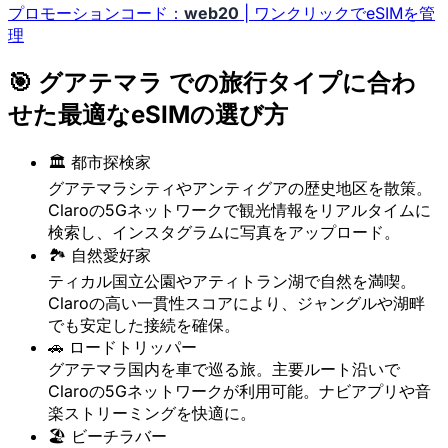
プロモーションコード：
web20
| ワンクリックでeSIMを管
理
🎯 グアテマラ での旅行タイプに合わ
せた最適なeSIMの選び方
🏛️ 都市探検家
グアテマラシティやアンティグアの歴史地区を散策。
Claroの5Gネットワークで観光情報をリアルタイムに
検索し、インスタグラムに写真をアップロード。
🏞️ 自然愛好家
ティカル国立公園やアティトラン湖で自然を満喫。
Claroの高い一貫性スコアにより、ジャングルや湖畔
でも安定した接続を確保。
🚗 ロードトリッパー
グアテマラ国内を車で巡る旅。主要ルート沿いで
Claroの5Gネットワークが利用可能。ナビアプリや音
楽ストリーミングを快適に。
🏖️ ビーチラバー