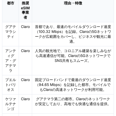
都市
推奨
理由・特徴
eSIM
事業
者
グアテ
Claro
首都であり、最速のモバイルダウンロード速度
マラシ
（100.32 Mbps）を記録。Claroの5Gネットワ
ティ
ークが広範囲をカバーし、ビジネスや観光に最
適。
アンテ
Claro
人気の観光地で、コロニアル建築を楽しみなが
ィグ
ら高速通信が可能。Claroの5Gネットワークで
ア・グ
SNS共有もスムーズ。
アテマ
ラ
プエル
Claro
固定ブロードバンドで最速のダウンロード速度
トバリ
（94.65 Mbps）を記録した都市。モバイルで
オス
もClaroの高速ネットワークが利用可能。
ケツァ
Claro
グアテマラ第二の都市。Claroのネットワーク
ルテナ
が安定しており、高地でも快適な通信を提供。
ンゴ