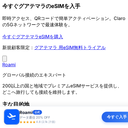
今すぐグアテマラのeSIMを入手
即時アクセス、QRコードで簡単アクティベーション。Claro
の5Gネットワークで最速体験を。
今すぐグアテマラeSIMを購入
新規顧客限定：
グアテマラ 用eSIM無料トライアル
Roami
グローバル接続のエキスパート
200以上の国と地域でプレミアムeSIMサービスを提供し、
どこへ旅行しても接続を維持します。
主な目的地
Roami
公式
アジアeSIM
今すぐ入手
データ通信 20% OFF
ヨーロッパeSIM
★★★★★
4.8 (2.1k 評価)