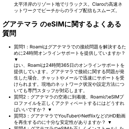
太平洋岸のリゾート地でリラックス。Claroの高速ネ
ットワークでビーチからのライブ配信もスムーズ。
グアテマラ のeSIMに関するよくある
質問
質問1：Roamiはグアテマラでの接続問題を解決するた
めに24時間オンラインサポートを提供していますか？
▼
はい、Roamiは24時間365日のオンラインサポートを
提供しています。グアテマラで接続に関する問題が発
生した場合、チャットやメールで迅速にサポートを受
けられます。現地のネットワーク状況や設定方法につ
いても専門スタッフが対応します。
質問2：グアテマラの空港に到着後、RoamiのeSIMプ
ロファイルを正しくアクティベートするにはどうすれ
ばいいですか？
▼
質問3：グアテマラでYouTubeやNetflixなどのHD動画
を再生するのに十分な安定性がありますか？
▼
質問4：グアテマラのeSIMを正しくインストールした