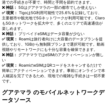
港での手続きが不要で、時間と手間を節約できます。
❌ 神話：
5Gはグアテマラの一部の都市でしか使えない
✅ 現実：
Tigoは5G利用可能性で25.6%を記録しており、
主要都市や観光地で5Gネットワークが利用可能です。Claro
も5Gネットワークを拡大中で、多くのエリアで高速通信が
楽しめます。
❌ 神話：
プリペイドeSIMはデータ容量が少ない
✅ 現実：
Roamiは旅行者向けに大容量のデータプランを提
供しており、1GBから無制限プランまで選択可能です。動画
視聴やリモートワークにも十分な容量を確保できます。
❌ 神話：
グアテマラではeSIMのアクティベーションが難し
い
✅ 現実：
RoamiのeSIMはQRコードをスキャンするだけで
簡単にアクティベーションできます。事前にオンラインで本
人確認を完了できるため、現地での複雑な手続きは一切不要
です。
グアテマラ のモバイルネットワークデ
ータソース