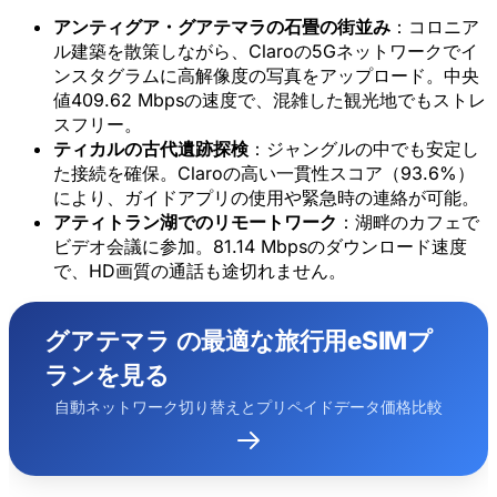
アンティグア・グアテマラの石畳の街並み
：コロニア
ル建築を散策しながら、Claroの5Gネットワークでイ
ンスタグラムに高解像度の写真をアップロード。中央
値409.62 Mbpsの速度で、混雑した観光地でもストレ
スフリー。
ティカルの古代遺跡探検
：ジャングルの中でも安定し
た接続を確保。Claroの高い一貫性スコア（93.6%）
により、ガイドアプリの使用や緊急時の連絡が可能。
アティトラン湖でのリモートワーク
：湖畔のカフェで
ビデオ会議に参加。81.14 Mbpsのダウンロード速度
で、HD画質の通話も途切れません。
グアテマラ の最適な旅行用eSIMプ
ランを見る
自動ネットワーク切り替えとプリペイドデータ価格比較