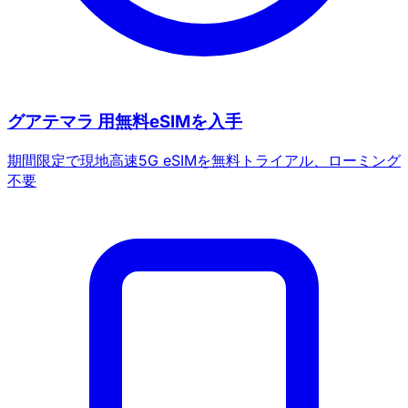
新規ユーザー向け20%OFF
本日受け取り済み
残り
646
6
キャンセル
今すぐ受け取る
グアテマラ 用無料eSIMを入手
期間限定で現地高速5G eSIMを無料トライアル、ローミング
不要