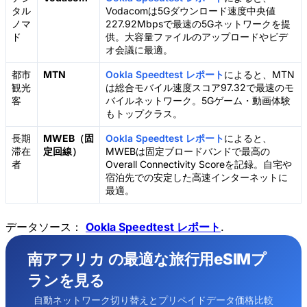
タル
Vodacomは5Gダウンロード速度中央値
ノマ
227.92Mbpsで最速の5Gネットワークを提
ド
供。大容量ファイルのアップロードやビデ
オ会議に最適。
都市
MTN
Ookla Speedtest レポート
によると、MTN
観光
は総合モバイル速度スコア97.32で最速のモ
客
バイルネットワーク。5Gゲーム・動画体験
もトップクラス。
長期
MWEB（固
Ookla Speedtest レポート
によると、
滞在
定回線）
MWEBは固定ブロードバンドで最高の
者
Overall Connectivity Scoreを記録。自宅や
宿泊先での安定した高速インターネットに
最適。
データソース：
Ookla Speedtest レポート
.
南アフリカ の最適な旅行用eSIMプ
ランを見る
自動ネットワーク切り替えとプリペイドデータ価格比較