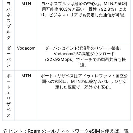
ヨ
MTN
ヨハネスブルグは経済の中心地。MTNの5G利
ハ
用可能率40.3%と高い一貫性（92.8%）によ
ネ
り、ビジネスエリアでも安定した通信が可能。
ス
ブ
ル
グ
ダ
Vodacom
ダーバンはインド洋沿岸のリゾート都市。
ー
Vodacomの5G高速ダウンロード
バ
（227.92Mbps）でビーチでの動画共有も快
ン
適。
ポ
MTN
ポートエリザベスはアドゥエレファント国立公
ー
園への玄関口。MTNの広範なカバレッジと安
ト
定した速度で、郊外でも安心。
エ
リ
ザ
ベ
ス
💡 ヒント：RoamiのマルチネットワークeSIMを使えば、電