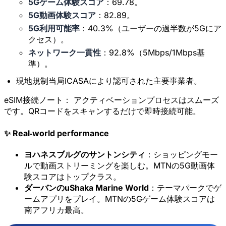
5Gゲーム体験スコア
：69.78。
5G動画体験スコア
：82.89。
5G利用可能率
：40.3%（ユーザーの過半数が5Gにア
クセス）。
ネットワーク一貫性
：92.8%（5Mbps/1Mbps基
準）。
現地規制当局ICASAにより認可された主要事業者。
eSIM接続ノート：
アクティベーションプロセスはスムーズ
です。QRコードをスキャンするだけで即時接続可能。
✨ Real‑world performance
ヨハネスブルグのサントンシティ
：ショッピングモー
ルで動画ストリーミングを楽しむ。MTNの5G動画体
験スコアはトップクラス。
ダーバンのuShaka Marine World
：テーマパークでゲ
ームアプリをプレイ。MTNの5Gゲーム体験スコアは
南アフリカ最高。