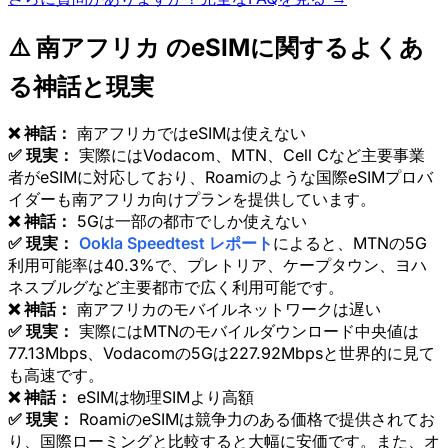
⚠️ 南アフリカ のeSIMに関するよくあ
る神話と現実
❌ 神話：
南アフリカではeSIMは使えない
✅ 現実：
実際にはVodacom、MTN、Cell Cなど主要事業
者がeSIMに対応しており、Roamiのような国際eSIMプロバ
イダーも南アフリカ向けプランを提供しています。
❌ 神話：
5Gは一部の都市でしか使えない
✅ 現実：
Ookla Speedtest レポート
によると、MTNの5G
利用可能率は40.3%で、プレトリア、ケープタウン、ヨハ
ネスブルグなど主要都市で広く利用可能です。
❌ 神話：
南アフリカのモバイルネットワークは遅い
✅ 現実：
実際にはMTNのモバイルダウンロード中央値は
77.13Mbps、Vodacomの5Gは227.92Mbpsと世界的に見て
も高速です。
❌ 神話：
eSIMは物理SIMより高額
✅ 現実：
RoamiのeSIMは競争力のある価格で提供されてお
り、国際ローミングと比較すると大幅に安価です。また、オ