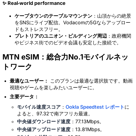
✨ Real‑world performance
ケープタウンのテーブルマウンテン
：山頂からの絶景
をSNSにライブ配信。Vodacomの5Gならアップロー
ドもストレスフリー。
プレトリアのユニオン・ビルディング周辺
：政府機関
やビジネス街でのビデオ会議も安定した接続で。
MTN eSIM：総合力No.1モバイルネッ
トワーク
最適なユーザー：
このプランは最適な選択肢です。動画
視聴やゲームを楽しみたいユーザーに。
主要データ：
モバイル速度スコア
：
Ookla Speedtest レポート
に
よると、97.32で南アフリカ最速。
中央値ダウンロード速度
：77.13Mbps。
中央値アップロード速度
：13.81Mbps。