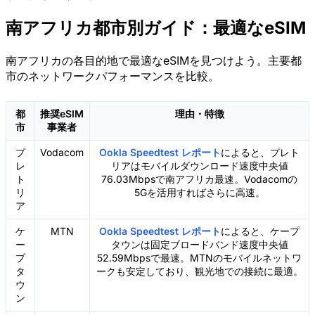
南アフリカ都市別ガイド：最適なeSIM
南アフリカの各目的地で最適なeSIMを見つけよう。主要都
市のネットワークパフォーマンスを比較。
都
推奨eSIM
理由・特徴
市
事業者
プ
Vodacom
Ookla Speedtest レポート
によると、プレト
レ
リアはモバイルダウンロード速度中央値
ト
76.03Mbpsで南アフリカ最速。Vodacomの
リ
5Gを活用すればさらに高速。
ア
ケ
MTN
Ookla Speedtest レポート
によると、ケープ
ー
タウンは固定ブロードバンド速度中央値
プ
52.59Mbpsで最速。MTNのモバイルネットワ
タ
ークも安定しており、観光地での接続に最適。
ウ
ン