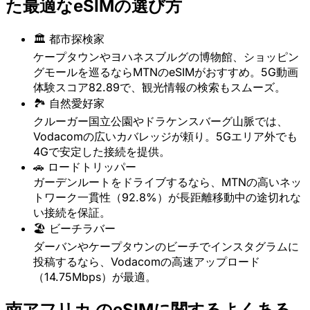
た最適なeSIMの選び方
🏛️ 都市探検家
ケープタウンやヨハネスブルグの博物館、ショッピン
グモールを巡るならMTNのeSIMがおすすめ。5G動画
体験スコア82.89で、観光情報の検索もスムーズ。
🏞️ 自然愛好家
クルーガー国立公園やドラケンスバーグ山脈では、
Vodacomの広いカバレッジが頼り。5Gエリア外でも
4Gで安定した接続を提供。
🚗 ロードトリッパー
ガーデンルートをドライブするなら、MTNの高いネッ
トワーク一貫性（92.8%）が長距離移動中の途切れな
い接続を保証。
🏖️ ビーチラバー
ダーバンやケープタウンのビーチでインスタグラムに
投稿するなら、Vodacomの高速アップロード
（14.75Mbps）が最適。
南アフリカ のeSIMに関するよくある