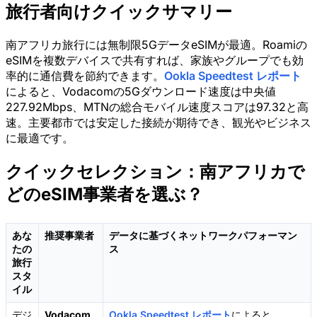
旅行者向けクイックサマリー
南アフリカ旅行には無制限5GデータeSIMが最適。Roamiの
eSIMを複数デバイスで共有すれば、家族やグループでも効
率的に通信費を節約できます。
Ookla Speedtest レポート
によると、Vodacomの5Gダウンロード速度は中央値
227.92Mbps、MTNの総合モバイル速度スコアは97.32と高
速。主要都市では安定した接続が期待でき、観光やビジネス
に最適です。
クイックセレクション：南アフリカで
どのeSIM事業者を選ぶ？
あな
推奨事業者
データに基づくネットワークパフォーマン
たの
ス
旅行
スタ
イル
デジ
Vodacom
Ookla Speedtest レポート
によると、