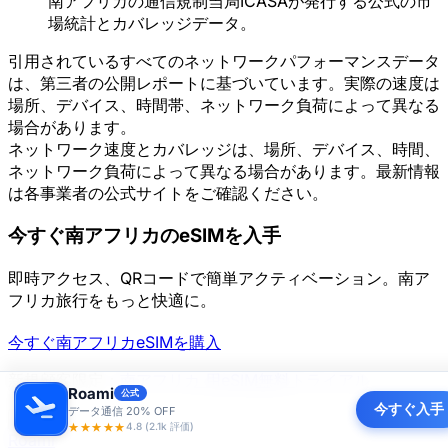
南アフリカの通信規制当局ICASAが発行する公式の市
場統計とカバレッジデータ。
引用されているすべてのネットワークパフォーマンスデータ
は、第三者の公開レポートに基づいています。実際の速度は
場所、デバイス、時間帯、ネットワーク負荷によって異なる
場合があります。
ネットワーク速度とカバレッジは、場所、デバイス、時間、
ネットワーク負荷によって異なる場合があります。最新情報
は各事業者の公式サイトをご確認ください。
今すぐ南アフリカのeSIMを入手
即時アクセス、QRコードで簡単アクティベーション。南ア
フリカ旅行をもっと快適に。
今すぐ南アフリカeSIMを購入
新規顧客限定：
南アフリカ 用eSIM無料トライアル
Roami
公式
今すぐ入手
データ通信 20% OFF
★★★★★
4.8 (2.1k 評価)
Roami