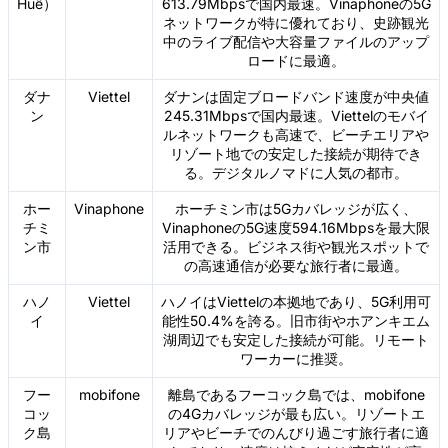
Huế）
613.79Mbpsで国内最速。Vinaphoneの5G
ネットワークが特に優れており、史跡観光
中のライブ配信や大容量ファイルのアップ
ロードに最適。
ダナ
Viettel
ダナンは固定ブロードバンド速度が中央値
ン
245.31Mbpsで国内最速。Viettelのモバイ
ルネットワークも高速で、ビーチエリアや
リゾート地での安定した接続が期待でき
る。デジタルノマドに人気の都市。
ホー
Vinaphone
ホーチミン市は5Gカバレッジが広く、
チミ
Vinaphoneの5G速度594.16Mbpsを最大限
ン市
活用できる。ビジネス街や観光スポットで
の高速通信が必要な旅行者に最適。
ハノ
Viettel
ハノイはViettelの本拠地であり、5G利用可
イ
能性50.4%を誇る。旧市街やホアンキエム
湖周辺でも安定した接続が可能。リモート
ワーカーに推奨。
フー
mobifone
離島であるフーコック島では、mobifone
コッ
の4Gカバレッジが最も広い。リゾートエ
ク島
リアやビーチでのんびり過ごす旅行者に適