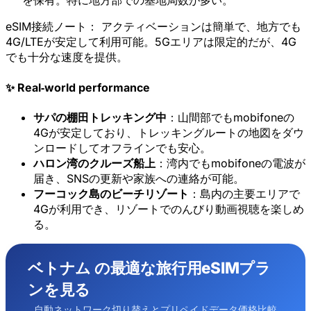
を保有。特に地方部での基地局数が多い。
新規ユーザー向け20%OFF
eSIM接続ノート：
アクティベーションは簡単で、地方でも
本日受け取り済み
残り
779
9
4G/LTEが安定して利用可能。5Gエリアは限定的だが、4G
でも十分な速度を提供。
キャンセル
今すぐ受け取る
✨ Real‑world performance
サパの棚田トレッキング中
：山間部でもmobifoneの
4Gが安定しており、トレッキングルートの地図をダウ
ンロードしてオフラインでも安心。
ハロン湾のクルーズ船上
：湾内でもmobifoneの電波が
届き、SNSの更新や家族への連絡が可能。
フーコック島のビーチリゾート
：島内の主要エリアで
4Gが利用でき、リゾートでのんびり動画視聴を楽しめ
る。
ベトナム の最適な旅行用eSIMプラ
ンを見る
自動ネットワーク切り替えとプリペイドデータ価格比較