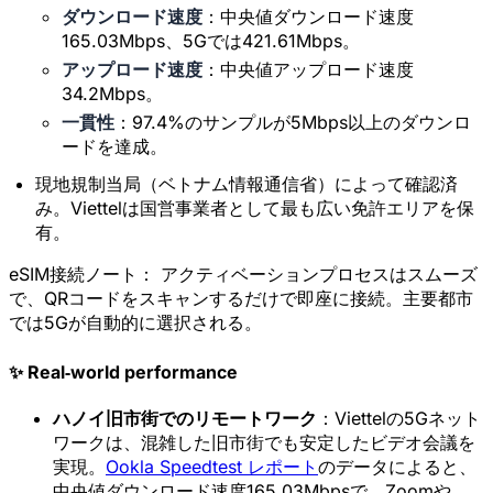
ダウンロード速度
：中央値ダウンロード速度
165.03Mbps、5Gでは421.61Mbps。
アップロード速度
：中央値アップロード速度
34.2Mbps。
一貫性
：97.4%のサンプルが5Mbps以上のダウンロ
ードを達成。
現地規制当局（ベトナム情報通信省）によって確認済
み。Viettelは国営事業者として最も広い免許エリアを保
有。
eSIM接続ノート：
アクティベーションプロセスはスムーズ
で、QRコードをスキャンするだけで即座に接続。主要都市
では5Gが自動的に選択される。
✨ Real‑world performance
ハノイ旧市街でのリモートワーク
：Viettelの5Gネット
ワークは、混雑した旧市街でも安定したビデオ会議を
実現。
Ookla Speedtest レポート
のデータによると、
中央値ダウンロード速度165.03Mbpsで、Zoomや