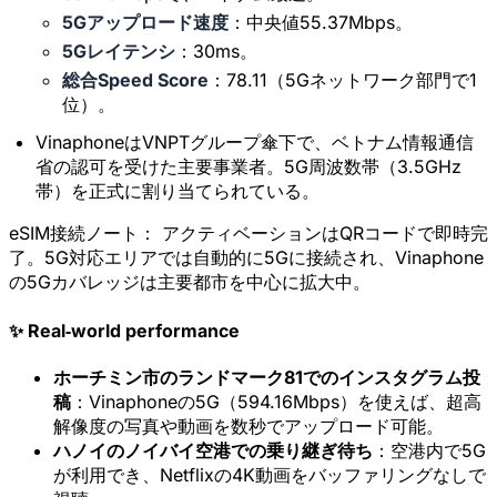
5Gアップロード速度
：中央値55.37Mbps。
5Gレイテンシ
：30ms。
総合Speed Score
：78.11（5Gネットワーク部門で1
位）。
VinaphoneはVNPTグループ傘下で、ベトナム情報通信
省の認可を受けた主要事業者。5G周波数帯（3.5GHz
帯）を正式に割り当てられている。
eSIM接続ノート：
アクティベーションはQRコードで即時完
了。5G対応エリアでは自動的に5Gに接続され、Vinaphone
の5Gカバレッジは主要都市を中心に拡大中。
✨ Real‑world performance
ホーチミン市のランドマーク81でのインスタグラム投
稿
：Vinaphoneの5G（594.16Mbps）を使えば、超高
解像度の写真や動画を数秒でアップロード可能。
ハノイのノイバイ空港での乗り継ぎ待ち
：空港内で5G
が利用でき、Netflixの4K動画をバッファリングなしで