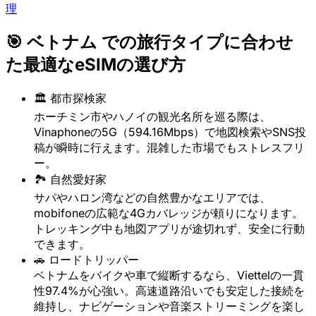
理
🎯 ベトナム での旅行タイプに合わせ
た最適なeSIMの選び方
🏛️ 都市探検家
ホーチミン市やハノイの観光名所を巡る際は、
Vinaphoneの5G（594.16Mbps）で地図検索やSNS投
稿が瞬時に行えます。混雑した市場でもストレスフリ
ー。
🏞️ 自然愛好家
サパやハロン湾などの自然豊かなエリアでは、
mobifoneの広範な4Gカバレッジが頼りになります。
トレッキング中も地図アプリが途切れず、安全に行動
できます。
🚗 ロードトリッパー
ベトナムをバイクや車で縦断するなら、Viettelの一貫
性97.4%が心強い。高速道路沿いでも安定した接続を
維持し、ナビゲーションや音楽ストリーミングを楽し