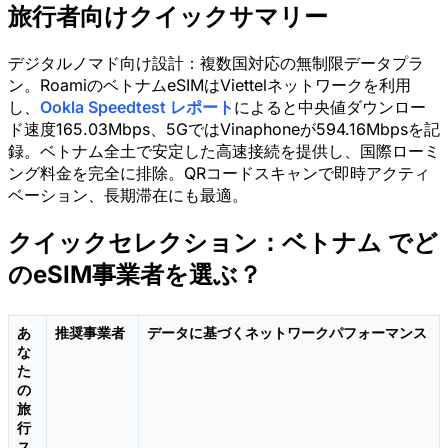
旅行者向けクイックサマリー
デジタルノマド向け設計：複数国対応の無制限データプラ
ン。RoamiのベトナムeSIMはViettelネットワークを利用
し、
Ookla Speedtest レポート
によると中央値ダウンロー
ド速度165.03Mbps、5GではVinaphoneが594.16Mbpsを記
録。ベトナム全土で安定した高速接続を提供し、国際ローミ
ング料金を完全に排除。QRコードスキャンで即時アクティ
ベーション、長期滞在にも最適。
クイックセレクション：ベトナム でど
のeSIM事業者を選ぶ？
あ
推奨事業者
データに基づくネットワークパフォーマンス
な
た
の
旅
行
ス