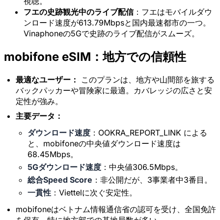
視聴。
フエの史跡観光中のライブ配信
：フエはモバイルダウ
ンロード速度が613.79Mbpsと国内最速都市の一つ。
Vinaphoneの5Gで史跡のライブ配信がスムーズ。
mobifone eSIM：地方での信頼性
最適なユーザー：
このプランは、地方や山間部を旅する
バックパッカーや冒険家に最適。カバレッジの広さと安
定性が強み。
主要データ：
ダウンロード速度
：OOKRA_REPORT_LINK による
と、mobifoneの中央値ダウンロード速度は
68.45Mbps。
5Gダウンロード速度
：中央値306.5Mbps。
総合Speed Score
：非公開だが、3事業者中3番目。
×
期間限定オファー
一貫性
：Viettelに次ぐ安定性。
プロモコード
mobifoneはベトナム情報通信省の認可を受け、全国免許
web20