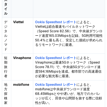
タ
イ
ル
デ
Viettel
Ookla Speedtest レポート
によると、
ジ
Viettelは総合最速モバイルネットワーク
タ
（Speed Score 82.56）で、中央値ダウンロ
ル
ード速度165.03Mbpsを記録。5G利用可能性
ノ
50.4%と最も高く、安定した接続が求められ
マ
るリモートワークに最適。
ド
短
Vinaphone
Ookla Speedtest レポート
によると、
期
Vinaphoneは最速5Gネットワーク（Speed
旅
Score 78.11）で、中央値5Gダウンロード速
行
度594.16Mbpsを達成。都市部での高速通信
者
が必要な観光客に最適。
地
mobifone
Ookla Speedtest レポート
によると、
方
mobifoneは中央値ダウンロード速度
探
68.45Mbpsとやや遅いが、地方でのカバレ
検
ッジが広く、田舎や山間部を旅する際に信頼
家
性が高い。