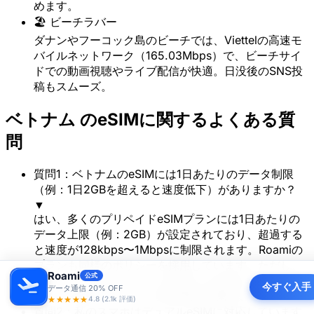
めます。
🏖️ ビーチラバー
ダナンやフーコック島のビーチでは、Viettelの高速モ
バイルネットワーク（165.03Mbps）で、ビーチサイ
ドでの動画視聴やライブ配信が快適。日没後のSNS投
稿もスムーズ。
ベトナム のeSIMに関するよくある質
問
質問1：ベトナムのeSIMには1日あたりのデータ制限
（例：1日2GBを超えると速度低下）がありますか？
▼
はい、多くのプリペイドeSIMプランには1日あたりの
データ上限（例：2GB）が設定されており、超過する
と速度が128kbps〜1Mbpsに制限されます。Roamiの
プランも同様のポリシーを採用しています。ただし、
Roami
公式
SNSやメッセージアプリの利用には支障がなく、追加
今すぐ入手
データ通信 20% OFF
データを購入することで速度制限を解除できます。
★★★★★
4.8 (2.1k 評価)
質問2：私のスマホはデュアルeSIMに対応しています