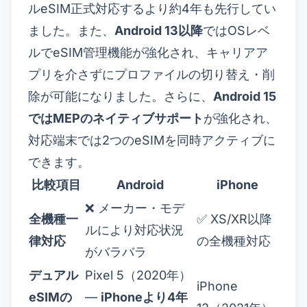
ルeSIM正式対応するより約4年も先行してい
ました。また、
Android 13以降
ではOSレベ
ルでeSIM管理機能が強化され、キャリアア
プリを介さずにプロファイルの切り替え・削
除が可能になりました。さらに、
Android 15
ではMEPのネイティブサポート
が強化され、
対応端末では2つのeSIMを同時アクティブに
できます。
比較項目
Android
iPhone
❌ メーカー・モデ
全機種一
✅ XS/XR以降
ルにより対応状況
律対応
の全機種対応
がバラバラ
デュアル
Pixel 5（2020年）
iPhone
eSIMの
—
iPhoneより4年